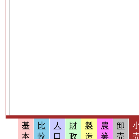
基
比
人
財
製
農
卸
本
較
口
政
造
業
売