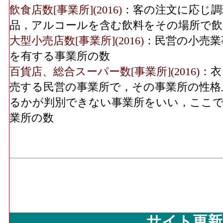
実、食肉、鮮魚、酒、菓子・パン、他)」 
無店舗･事業所数(2016)
飲食店数[事業所](2016)
：客の注文に応じ調
飲食料･売り場面積[㎡](2016)
：「飲食料品
無店舗･従業員数(2016)
1
品，アルコールを含む飲料をその場所で飲
果実、食肉、鮮魚、酒、菓子・パン、他)」
大型小売店数[事業所](2016)
：民営の小売業
使用する売場の延床面積
を有する事業所の数
機械器具･年間商品販売額[百万円](2016)
：
百貨店、総合スーパー数[事業所](2016)
：衣
具小売業」 の事業所における有体商品の
売する民営の事業所で，その事業所の性格
機械器具･事業所数(2016)
：「自動車、自転
るかが判別できない事業所をいい，ここで
営む事業所の数
業所の数
機械器具･従業員数[人](2016)
：「自動車、
の業務に従事している人数
機械器具･売り場面積[㎡](2016)
：「自動車
業」 の商品を販売用に実際に使用する売
その他･年間商品販売額[百万円](2016)
：「
具・畳、じゅう器、医薬品・化粧品、農耕
具、スポーツ用品・がん具・娯楽用品・楽
サイト更新