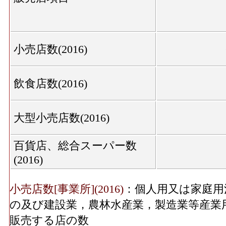
(2016)
服地・寝具、男子服、婦人・子供服、靴・履
機械器具･従業員数
の数
1
(2016)
織物衣服･従業員数[人](2016)
：「織物・衣
小売店数(2016)
服・服地・寝具、男子服、婦人・子供服、靴
その他･年間商品販売額
602[
(2016)
従事している人数
飲食店数(2016)
織物衣服･売り場面積[㎡](2016)
：「織物・
その他･事業所数(2016)
(呉服・服地・寝具、男子服、婦人・子供服
を販売用に実際に使用する売場の延床面積
大型小売店数(2016)
その他･従業員数(2016)
6
飲食料･年間商品販売額[百万円](2016)
：「
百貨店、総合スーパー数
品、野菜・果実、食肉、鮮魚、酒、菓子・パ
その他･売り場面積
(2016)
ける有体商品の年間販売総額
72
(2016)
飲食料･事業所数(2016)
：「飲食料品小売業
小売店数[事業所](2016)
：個人用又は家庭用
無店舗･年間商品販売額
実、食肉、鮮魚、酒、菓子・パン、他)」 
79[百
の及び建設業，農林水産業，製造業等産業
(2016)
飲食料･従業員数[人](2016)
：「飲食料品小売
販売する店の数