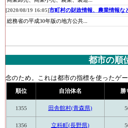
問販売、自動販売機、他)」 の事業所にお
額
[2020/08/19 16:05]
市町村の財政情報、農業情報な
無店舗･事業所数(2016)
：「無店舗小売業(
総務省の平成30年版の地方公共...
販売機、他)」 を営む事業所の数
無店舗･従業員数[人](2016)
：「無店舗小売業
動販売機、他)」 の業務に従事している人
都市の順
念のため。これは都市の指標を使ったゲーム
順位
自治体名
勝
1355
田舎館村(青森県)
5
1356
立科町(長野県)
5