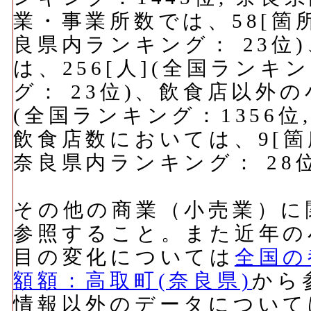
業・事業所数では、58[箇所
良県内ランキング： 23位
は、256[人](全国ランキ
グ： 23位)、飲食店以外の
(全国ランキング：1356位
飲食店数においては、9[箇所
奈良県内ランキング： 28
その他の商業（小売業）に
参照すること。また近年の
目の変化については
全国の
額額：高取町(奈良県)
から
情報以外のデータについて