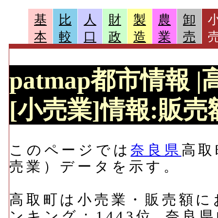
基
比
人
財
製
農
卸
本
較
口
政
造
業
売
patmap都市情報 
[小売業]情報:販売額
このページでは
奈良県
高取
売業）データを示す。
高取町は小売業・販売額におい
ンキング：1443位, 奈良