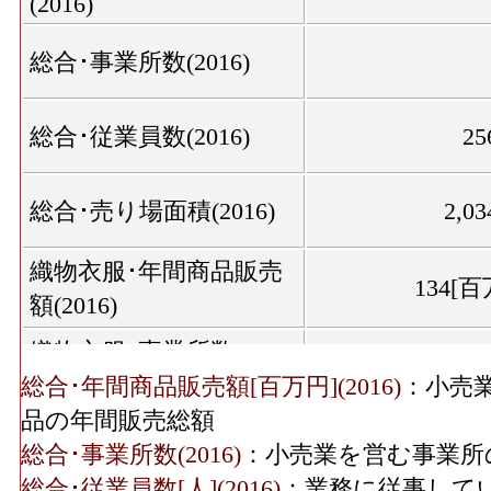
(2016)
総合･事業所数(2016)
総合･従業員数(2016)
25
総合･売り場面積(2016)
2,03
織物衣服･年間商品販売
134[
額(2016)
織物衣服･事業所数
(2016)
総合･年間商品販売額[百万円](2016)
：小売
品の年間販売総額
織物衣服･従業員数
1
総合･事業所数(2016)
：小売業を営む事業所
(2016)
総合･従業員数[人](2016)
：業務に従事して