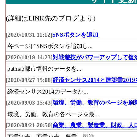
鏡、他)」 の事業所における有体商品の年
その他･事業所数(2016)
：「その他小売業(
(詳細はLINK先のブログより)
器、医薬品・化粧品、農耕用品、燃料、書
品・がん具・娯楽用品・楽器、写真機・時計
[2020/10/31 11:12]
SNSボタンを追加
業所の数
各ページにSNSボタンを追加し...
その他･従業員数[人](2016)
：「その他小売
[2020/10/19 14:23]
対戦遊技がパワーアップして復
う器、医薬品・化粧品、農耕用品、燃料、
patmap都市情報のデータを...
品・がん具・娯楽用品・楽器、写真機・時計
[2020/09/27 15:08]
経済センサス2014と建築業201
従事している人数
その他･売り場面積[㎡](2016)
：「その他小
経済センサス2014のデータか...
ゅう器、医薬品・化粧品、農耕用品、燃料
[2020/09/03 15:43]
環境、労働、教育のページを刷
ツ用品・がん具・娯楽用品・楽器、写真機・
環境、労働、教育の各ページを最...
品を販売用に実際に使用する売場の延床面
[2020/08/21 20:50]
商業、農業、製造業、財政、人
無店舗･年間商品販売額[百万円](2016)
：「
商業卸売、商業小売、農業、製造...