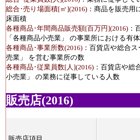
織物衣服･売り場面積
30
総合･売り場面積[㎡](2016)
：商品を販売用
(2016)
床面積
飲食料･年間商品販売額
1,800[
各種商品･年間商品販売額[百万円](2016)
：
(2016)
「各種商品小売業」 の事業所における有
各種商品･事業所数(2016)
：百貨店や総合ス
飲食料･事業所数(2016)
売業」 を営む事業所の数
各種商品･従業員数[人](2016)
：百貨店や総
飲食料･従業員数(2016)
14
小売業」 の業務に従事している人数
各種商品･売り場面積[㎡](2016)
：百貨店や
飲食料･売り場面積
1,01
品小売業」 の商品を販売用に実際に使用
(2016)
販売店(2016)
織物衣服･年間商品販売額[百万円](2016)
：
機械器具･年間商品販売
195[
小売業(呉服・服地・寝具、男子服、婦人・
額(2016)
の事業所における有体商品の年間販売総額
機械器具･事業所数
織物衣服･事業所数(2016)
：「織物・衣服・
販売店項目