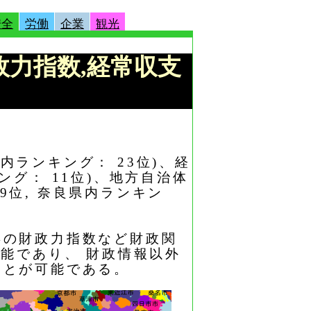
安全
労働
企業
観光
財政力指数,経常収支
県内ランキング： 23位)、経
キング： 11位)、地方自治体
29位, 奈良県内ランキン
年の財政力指数など財政関
能であり、 財政情報以外
ことが可能である。