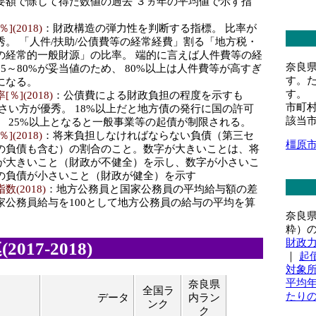
要額で除して得た数値の過去 ３ヵ年の平均値で示す指
(2018)
：財政構造の弾力性を判断する指標。 比率が
秀。 「人件/扶助/公債費等の経常経費」割る「地方税・
の経常的一般財源」の比率。 端的に言えば人件費等の経
奈良
5～80%が妥当値のため、 80%以上は人件費等が高すぎ
す。
になる。
す。
](2018)
：公債費による財政負担の程度を示すも
市町
さい方が優秀。 18%以上だと地方債の発行に国の許可
該当
、 25%以上となると一般事業等の起債が制限される。
(2018)
：将来負担しなければならない負債（第三セ
橿原
の負債も含む）の割合のこと。数字が大きいことは、将
が大きいこと（財政が不健全）を示し、数字が小さいこ
の負債が小さいこと（財政が健全）を示す
(2018)
：地方公務員と国家公務員の平均給与額の差
家公務員給与を100として地方公務員の給与の平均を算
奈良
粋）
財政
017-2018)
｜
起
対象
平均
奈良県
全国ラ
たり
目
データ
内ラン
ンク
ク