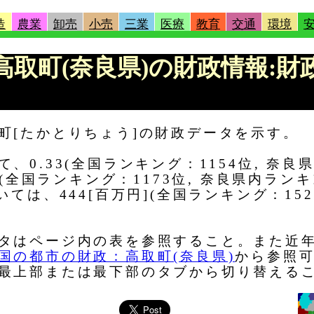
造
農業
卸売
小売
三業
医療
教育
交通
環境
 |高取町(奈良県)の財政情報:
町[たかとりちょう]の財政データを示す。
0.33(全国ランキング：1154位, 奈良
](全国ランキング：1173位, 奈良県内ラン
ては、444[百万円](全国ランキング：15
タはページ内の表を参照すること。また近
国の都市の財政：高取町(奈良県)
から参照可
最上部または最下部のタブから切り替える