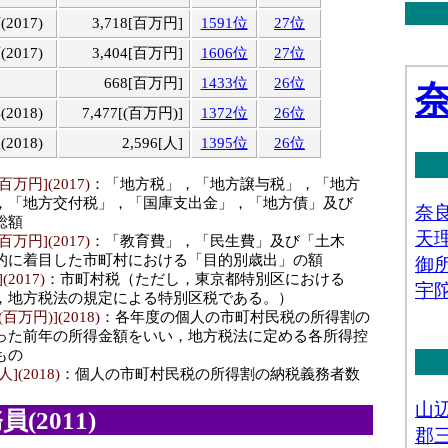
017)
3,718[百万円]
1591位
27位
017)
3,404[百万円]
1606位
27位
668[百万円]
1433位
26位
018)
7,477[(百万円)]
1372位
26位
018)
2,596[人]
1395位
26位
万円](2017)
：「地方税」，「地方譲与税」，「地方
，「地方交付税」，「国庫支出金」，「地方債」及び
総額
万円](2017)
：「教育費」，「民生費」及び「土木
的に着目した市町村における「目的別歳出」の額
2017)
：市町村税（ただし，東京都特別区における
，地方税法の規定による特別区税である。）
万円)](2018)
：各年度の個人の市町村民税の所得割の
った前年の所得金額をいい，地方税法に定める各所得控
もの
(2018)
：個人の市町村民税の所得割の納税義務者数
(2011)