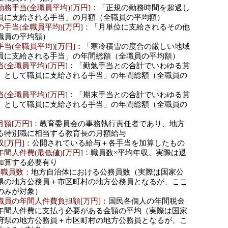
務手当(全職員平均)[万円]
：「正規の勤務時間を超過し
員に支給される手当」の月額（全職員の平均額）
手当(全職員平均)[万円]
：「月単位に支給されるその他
職員の平均額）
当(全職員平均)[万円]
：「寒冷積雪の度合の厳しい地域
員に支給される手当」の年間総額（全職員の平均額）
(全職員平均)[万円]
：「勤勉手当との合計でいわゆる賞
）として職員に支給される手当」の年間総額（全職員の
(全職員平均)[万円]
：「期末手当との合計でいわゆる賞
）として職員に支給される手当」の年間総額（全職員の
額[万円]
：教育委員会の事務執行責任者であり、地方
る特別職に相当する教育長の月額給与
[万円]
：公開されている給与＋各手当を加算したもの
間人件費(最低値)[万円]
：職員数×平均年収。実際は退
加算する必要有り
の職員数
：地方自治体における公務員数（実際は国家公
県の地方公務員＋市区町村の地方公務員となるが、ここ
のみが対象）
職員の年間人件費負担額[万円]
：国民各個人の年間税金
年間人件費に支払う必要がある金額の平均（実際は国家
府県の地方公務員＋市区町村の地方公務員となるが、こ