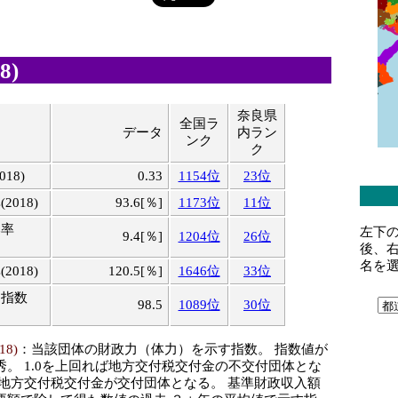
8)
奈良県
全国ラ
データ
内ラン
ンク
ク
18)
0.33
1154位
23位
018)
93.6[％]
1173位
11位
比率
左下
9.4[％]
1204位
26位
後、
名を
018)
120.5[％]
1646位
33位
ス指数
98.5
1089位
30位
8)
：当該団体の財政力（体力）を示す指数。 指数値が
秀。 1.0を上回れば地方交付税交付金の不交付団体とな
ば地方交付税交付金が交付団体となる。 基準財政収入額