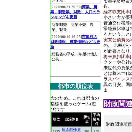
ジを最...
を基準財政需
数。
[2020/08/21 20:50]
商業、農
経常収支比率[％]
業、製造業、財政、人口のラ
小さい方が優
ンキングを更新
普通交付税等
商業卸売、商業小売、農
常経費比率は7
業、製造...
るということ
[2020/08/19 16:05]
市町村の
実質公債費比率[％
財政情報、農業情報なども更
の。 比率が小
新
が必要となり
総務省の平成30年版の地方
将来負担比率[％]
公共...
クターや公社
来世代の負債
とは将来世代
ラスパイレス指数
異の目安。国
都市の順位表
出
念のため。これは都市の
財政関連(2
指標を使ったゲーム(遊
び)です
平均
勝ち
順位
自治体名
勝ち
点
点
財政関連項
田舎館村(青
1355
501
1.21