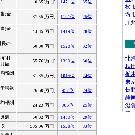
0.35[万円]
1471位
35位
当(全
87.55[万円]
1191位
25位
当(全
43.35[万円]
1419位
28位
村長の
60.00[万円]
1528位
32位
額
区町村
55.76[万円]
1360位
30位
料月額
平均報酬
31.35[万円]
1015位
24位
の平均報
26.60[万円]
957位
24位
平均報酬
24.23[万円]
985位
25位
料月額
50.02[万円]
1450位
29位
年収
535.06[万円]
1528位
33位