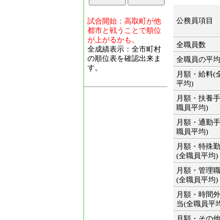
公務員項目
試合開始：高取町が他
都市と戦うことで順位
が上がるかも。
全職員数
全成績表示：全市町村
の順位表を確認出来ま
全職員の平
す。
月額・給料(
平均)
月額・扶養手
職員平均)
月額・通勤手
職員平均)
月額・特殊
(全職員平均)
月額・管理
(全職員平均)
月額・時間
当(全職員平均
月額・その