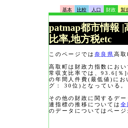
基本
比較
人口
財政
製
patmap都市情報
比率,地方税etc
このページでは
奈良県
高取
高取町は財政力指数において、
常収支比率では、93.6[％
の年間人件費(最低値)におい
グ： 30位)となっている。
その他の財政に関するデー
連指標の推移については
全
のデータについてはページ