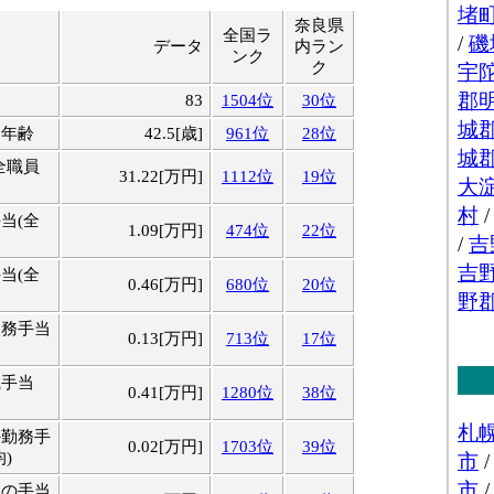
奈良県
全国ラ
データ
内ラン
ンク
ク
83
1504位
30位
均年齢
42.5[歳]
961位
28位
全職員
31.22[万円]
1112位
19位
当(全
1.09[万円]
474位
22位
当(全
0.46[万円]
680位
20位
勤務手当
0.13[万円]
713位
17位
職手当
0.41[万円]
1280位
38位
外勤務手
0.02[万円]
1703位
39位
)
他の手当