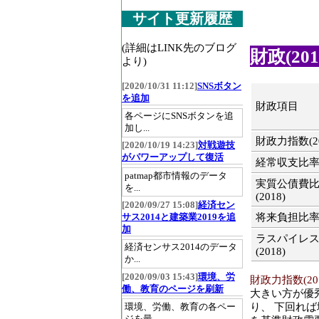
サイト更新履歴
(詳細はLINK先のブログ
財政(201
より)
[2020/10/31 11:12]
SNSボタン
を追加
財政項目
各ページにSNSボタンを追
加し...
財政力指数(20
[2020/10/19 14:23]
対戦遊技
がパワーアップして復活
経常収支比率(2
patmap都市情報のデータ
実質公債費
を...
(2018)
[2020/09/27 15:08]
経済セン
将来負担比率(2
サス2014と建築業2019を追
加
ラスパイレ
経済センサス2014のデータ
(2018)
か...
[2020/09/03 15:43]
環境、労
財政力指数(201
働、教育のページを刷新
大きい方が優
り、 下回れ
環境、労働、教育の各ペー