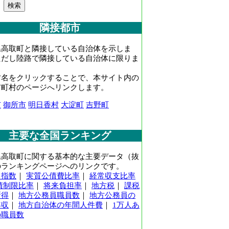
隣接都市
県高取町と隣接している自治体を示しま
ただし陸路で隣接している自治体に限りま
村名をクリックすることで、本サイト内の
市町村のページへリンクします。
市
御所市
明日香村
大淀町
吉野町
主要な全国ランキング
県高取町に関する基本的な主要データ（抜
のランキングページへのリンクです。
力指数
｜
実質公債費比率
｜
経常収支比率
債制限比率
｜
将来負担率
｜
地方税
｜
課税
所得
｜
地方公務員職員数
｜
地方公務員の
年収
｜
地方自治体の年間人件費
｜
1万人あ
の職員数