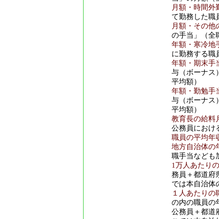
月額・時間外勤
て勤務した職
月額・その他の
の手当」（全
年額・寒冷地手
に勤務する職
年額・期末手当
与（ボーナス
平均額）
年額・勤勉手当
与（ボーナス
平均額）
教育長の給料月
公務員におけ
職員の平均年収
地方自治体の年
職手当なども
1万人あたり
務員＋都道府
では本自治体
１人あたりの
の内の職員の
公務員＋都道