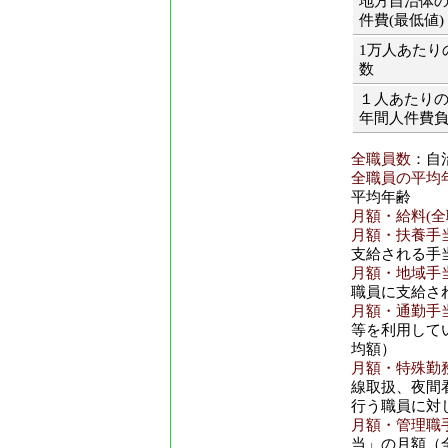
地方自治体
件費(最低値)
1万人あたり
数
１人あたり
年間人件費
全職員数
：自
全職員の平均年
平均年齢
月額・給料(全
月額・扶養手当
支給される手
月額・地域手当
職員に支給さ
月額・通勤手当
等を利用して
均額）
月額・特殊勤務
線取扱、夜間
行う職員に対
月額・管理職手
当」の月額（