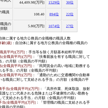
の年間人
44,409.98[万円]
1529位
30位
の職員
108.40
894位
22位
の職員の
5.80[万円]
1074位
27位
負担額
治体に属する地方公務員の全職種の職員人数
齢[歳]
：自治体に属する地方公務員の全職種の職員の
職員平均)[万円]
：手当等を除く月額基本給料平均額
(全職員平均)[万円]
：「扶養親族を有する職員に対して
当」の月額（全職員の平均額）
(全職員平均)[万円]
：「民間賃金の高い地域に勤務する
れる手当」の月額（全職員の平均額）
(全職員平均)[万円]
：「通勤のために交通機関や自動車
いる職員に対して支給される手当」の月額（全職員の平
手当(全職員平均)[万円]
：「高所作業、死体取扱、放射
看護などに代表される危険または不健康性の高い勤務を
して支給される手当」の月額（全職員の平均額）
当(全職員平均)[万円]
：「管理職の職員に支給される手
全職員の平均額）