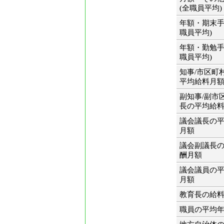
(全職員平均)
年額・期末手
職員平均)
年額・勤勉手
職員平均)
知事/市区町
平均給料月
副知事/副市
長の平均給
議会議長の
月額
議会副議長
酬月額
議会議員の
月額
教育長の給
職員の平均