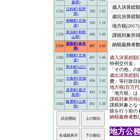
森県)
歳入決算総額(2
立科町(長野
1356
500
1.85
県)
歳出決算総額(2
南幌町(北海
1357
500
1.18
道)
地方税(2017)
美浜町(和歌
1358
499
1.49
課税対象所得(2
山県)
高取町(奈良
納税義務者数(2
1359
497
1.63
県)
羽幌町(北海
歳入決算総額[百
1360
497
1.46
道)
特例交付金」
和木町(山口
「その他」の
1361
496
1.95
県)
歳出決算総額[百
大衡村(宮城
1362
494
2.41
費」等行政目
県)
地方税[百万円](
喜界町(鹿児
1363
493
1.56
「地方税」は
島県)
課税対象所得[(百
飯豊町(山形
1364
492
1.38
課税対象とな
県)
除を行う前の
納税義務者数[人]
地方公務員