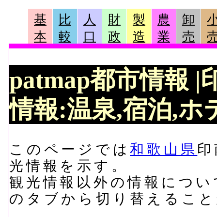
基
比
人
財
製
農
卸
本
較
口
政
造
業
売
patmap都市情報
情報:温泉,宿泊,ホテ
このページでは
和歌山県
印
光情報を示す。
観光情報以外の情報につい
のタブから切り替えること