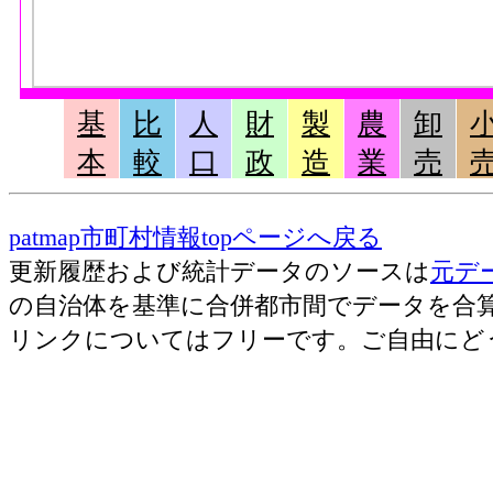
基
比
人
財
製
農
卸
本
較
口
政
造
業
売
patmap市町村情報topページへ戻る
更新履歴および統計データのソースは
元デ
の自治体を基準に合併都市間でデータを合
リンクについてはフリーです。ご自由にど