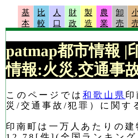
基
比
人
財
製
農
卸
本
較
口
政
造
業
売
patmap都市情報
情報:火災,交通事故,
このページでは
和歌山県
印
災/交通事故/犯罪）に関
印南町は一万人あたりの建
12.78[件](全国ランキ