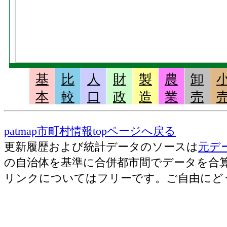
基
比
人
財
製
農
卸
本
較
口
政
造
業
売
patmap市町村情報topページへ戻る
更新履歴および統計データのソースは
元デ
の自治体を基準に合併都市間でデータを合
リンクについてはフリーです。ご自由にど