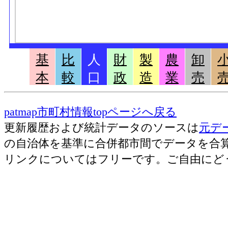
基
比
人
財
製
農
卸
本
較
口
政
造
業
売
patmap市町村情報topページへ戻る
更新履歴および統計データのソースは
元デ
の自治体を基準に合併都市間でデータを合
リンクについてはフリーです。ご自由にど