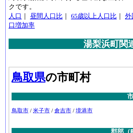
クです。
人口
｜
昼間人口比
｜
65歳以上人口比
｜
外
口増加率
湯梨浜町関