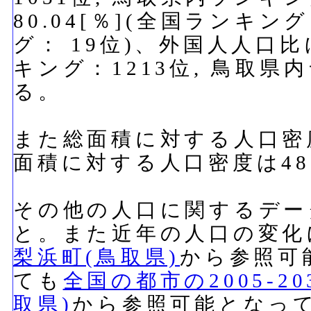
80.04[％](全国ランキン
グ： 19位)、外国人人口比
キング：1213位, 鳥取県
る。
また総面積に対する人口密度
面積に対する人口密度は481
その他の人口に関するデー
と。また近年の人口の変化
梨浜町(鳥取県)
から参照可
ても
全国の都市の2005-2
取県)
から参照可能となっ