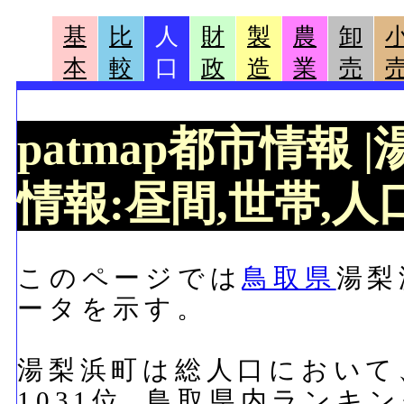
基
比
人
財
製
農
卸
本
較
口
政
造
業
売
patmap都市情報
情報:昼間,世帯,人口
このページでは
鳥取県
湯梨
ータを示す。
湯梨浜町は総人口において、1
1031位, 鳥取県内ランキ