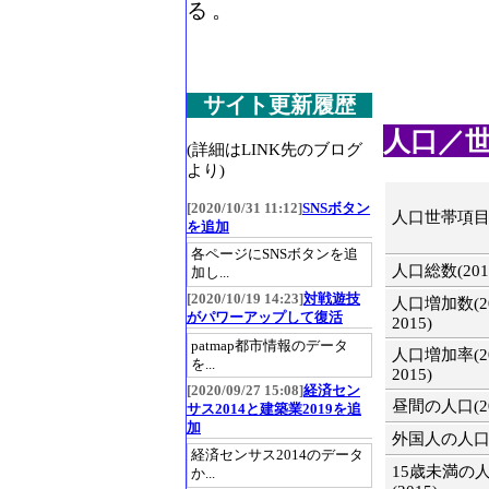
る。
サイト更新履歴
人口／世帯(
(詳細はLINK先のブログ
より)
[2020/10/31 11:12]
SNSボタン
人口世帯項
を追加
各ページにSNSボタンを追
人口総数(201
加し...
[2020/10/19 14:23]
対戦遊技
人口増加数(20
がパワーアップして復活
2015)
patmap都市情報のデータ
人口増加率(20
を...
2015)
[2020/09/27 15:08]
経済セン
昼間の人口(20
サス2014と建築業2019を追
加
外国人の人口(2
経済センサス2014のデータ
15歳未満の
か...