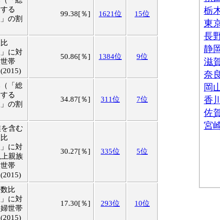
比（「総
対する
99.38[％]
1621位
15位
数」の割
数比
数」に対
50.86[％]
1384位
9位
族世帯
015)
比（「総
対する
34.87[％]
311位
7位
数」の割
族を含む
数比
数」に対
30.27[％]
335位
5位
以上親族
族世帯
015)
帯数比
数」に対
17.30[％]
293位
10位
夫婦世帯
015)