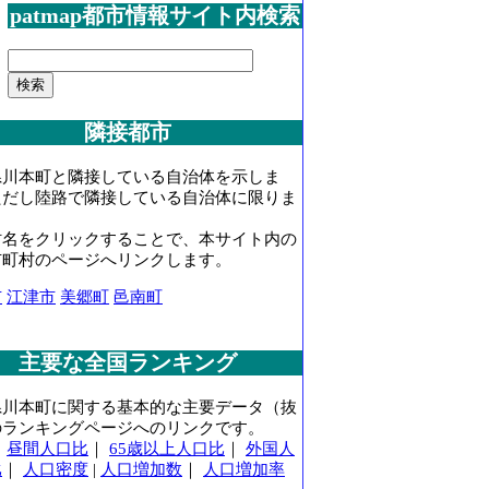
patmap都市情報サイト内検索
隣接都市
県川本町と隣接している自治体を示しま
ただし陸路で隣接している自治体に限りま
村名をクリックすることで、本サイト内の
市町村のページへリンクします。
市
江津市
美郷町
邑南町
主要な全国ランキング
県川本町に関する基本的な主要データ（抜
のランキングページへのリンクです。
｜
昼間人口比
｜
65歳以上人口比
｜
外国人
比
｜
人口密度
|
人口増加数
｜
人口増加率