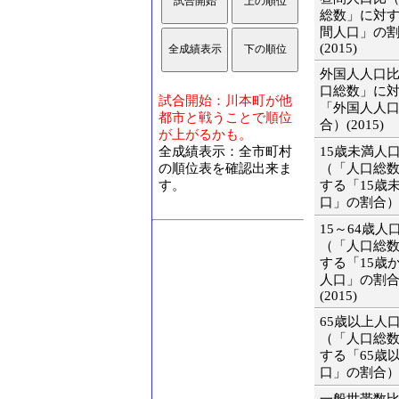
総数」に対
間人口」の
(2015)
外国人人口
口総数」に
試合開始：川本町が他
「外国人人
都市と戦うことで順位
合）(2015)
が上がるかも。
全成績表示：全市町村
15歳未満人
の順位表を確認出来ま
（「人口総
す。
する「15歳
口」の割合）(2
15～64歳人
（「人口総
する「15歳か
人口」の割
(2015)
65歳以上人
（「人口総
する「65歳
口」の割合）(2