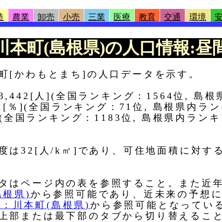
造
農業
卸売
小売
三業
医療
教育
交通
環境
 |川本町(島根県)の人口情報:昼間
町[かわもとまち]の人口データを示す。
442[人](全国ランキング：1564位, 島根
2[％](全国ランキング：71位, 島根県内ラ
](全国ランキング：1183位, 島根県内ラン
は32[人/k㎡]であり、可住地面積に対する人
タはページ内の表を参照すること。また近
根県)
から参照可能であり、近未来の予想
版：川本町(島根県)
から参照可能となってい
上部または最下部のタブから切り替えるこ