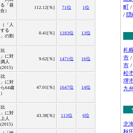
する「昼
112.12[％]
71位
1位
割合）
比（「人
対する
0.41[％]
1183位
13位
口」の割
口比
数」に対
9.62[％]
1471位
16位
未満人
015)
口比
数」に対
47.01[％]
1647位
14位
ら64歳
合）
口比
数」に対
43.38[％]
113位
6位
以上人
015)