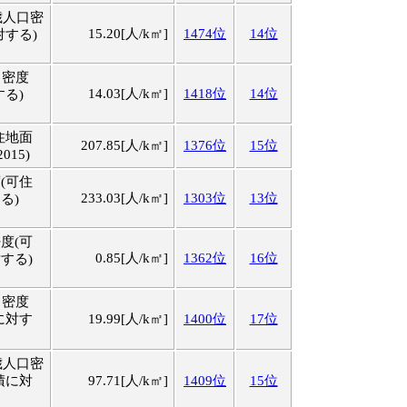
歳人口密
15.20[人/k㎡]
1474位
14位
対する)
口密度
14.03[人/k㎡]
1418位
14位
する)
住地面
207.85[人/k㎡]
1376位
15位
015)
(可住
233.03[人/k㎡]
1303位
13位
る)
度(可
0.85[人/k㎡]
1362位
16位
する)
口密度
に対す
19.99[人/k㎡]
1400位
17位
歳人口密
積に対
97.71[人/k㎡]
1409位
15位