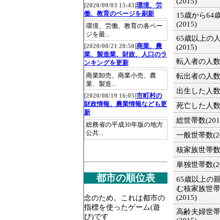
(2015)
[2020/09/03 15:43]
環境、労
働、教育のページを刷新
15歳から64
(2015)
環境、労働、教育の各ペー
ジを最...
65歳以上の
[2020/08/21 20:50]
商業、農
(2015)
業、製造業、財政、人口のラ
転入者の人数(2
ンキングを更新
商業卸売、商業小売、農
転出者の人数(2
業、製造...
出生した人数(2
[2020/08/19 16:05]
市町村の
財政情報、農業情報なども更
死亡した人数(2
新
総世帯数(201
総務省の平成30年版の地方
公共...
一般世帯数(20
核家族世帯数(2
単独世帯数(20
都市の順位表
65歳以上の
む核家族世
(2015)
念のため。これは都市の
指標を使ったゲーム(遊
高齢夫婦世
び)です