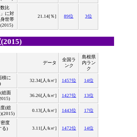
帯数比
数」に対
21.14[％]
89位
3位
単身世帯
015)
2015)
島根県
全国ラ
目
データ
内ラン
ンク
ク
面積に
32.34[人/k㎡]
1457位
14位
)
(総面
36.26[人/k㎡]
1427位
13位
015)
度(総
0.13[人/k㎡]
1443位
17位
2015)
口密度
3.11[人/k㎡]
1472位
14位
する)