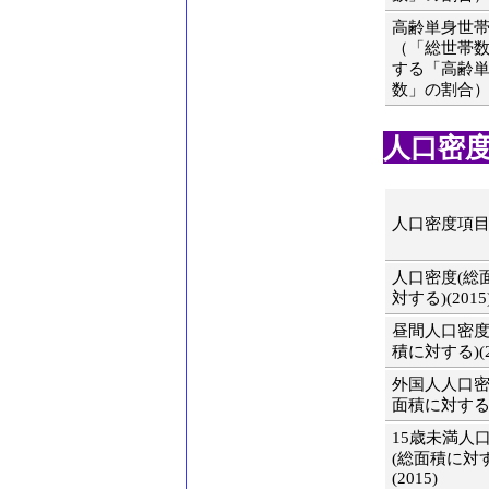
高齢単身世
（「総世帯
する「高齢
数」の割合）(2
人口密度(
人口密度項
人口密度(総
対する)(2015
昼間人口密度
積に対する)(2
外国人人口密
面積に対する)(
15歳未満人
(総面積に対
(2015)