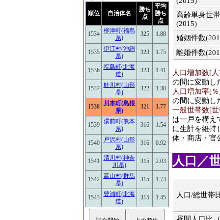
(2015)
平均
勝ち
順位
自治体名
勝ち
高齢単身世
点
点
(2015)
柳津町(福島
1534
325
1.88
婚姻件数(201
県)
伊江村(沖縄
離婚件数(201
1535
323
1.75
県)
福島町(北海
1536
323
1.41
人口増加数[人](2
道)
の間に変動し
鮭川村(山形
1537
322
1.38
人口増加率[％](2
県)
の間に変動し
川本町(島根
1538
321
1.77
一般世帯数[世帯]
県)
は一戸を構え
湯前町(熊本
1539
316
1.54
に生計を維持し
県)
体・商店・官
戸沢村(山形
1540
316
0.92
県)
人口／世帯
清川村(神奈
1541
315
2.03
川県)
高山村(群馬
1542
315
1.73
県)
豊浦町(北海
人口/総世帯
1543
315
1.45
道)
昼間人口比