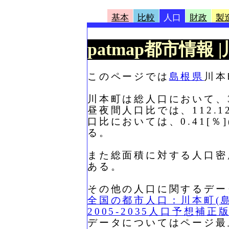
基本
比較
人口
財政
製
patmap都市情報
このページでは
島根県
川本
川本町は総人口において、3,
昼夜間人口比では、112.1
口比においては、0.41[％
る。
また総面積に対する人口密度
ある。
その他の人口に関するデー
全国の都市人口：川本町(島
2005-2035人口予想補正
データについてはページ最