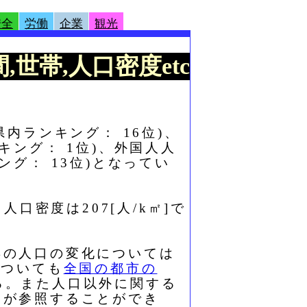
安全
労働
企業
観光
,世帯,人口密度etc
県内ランキング： 16位)、
ンキング： 1位)、外国人人
キング： 13位)となってい
口密度は207[人/k㎡]で
年の人口の変化については
についても
全国の都市の
る。また人口以外に関する
とが参照することができ