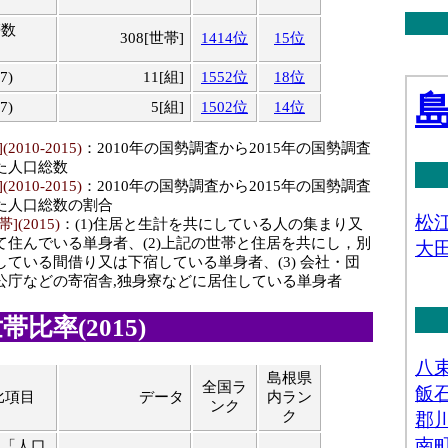
帯数
308[世帯]
1414位
15位
7)
11[組]
1552位
18位
7)
5[組]
1502位
14位
010-2015)
：2010年の国勢調査から2015年の国勢調査
た人口総数
010-2015)
：2010年の国勢調査から2015年の国勢調査
た人口総数の割合
(2015)
：(1)住居と生計を共にしている人の集まり又
て住んでいる単身者、(2)上記の世帯と住居を共にし，別
ている間借り又は下宿している単身者、(3) 会社・団
公庁などの寄宿舎,独身寮などに居住している単身者
比率(2015)
島根県
全国ラ
比項目
データ
内ラン
ンク
ク
（「人口