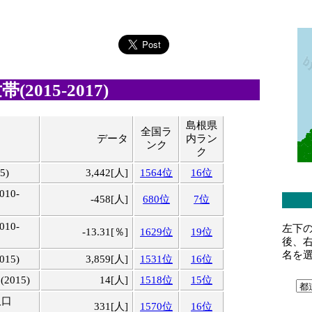
2015-2017)
島根県
全国ラ
目
データ
内ラン
ンク
ク
5)
3,442[人]
1564位
16位
10-
-458[人]
680位
7位
10-
左下
-13.31[％]
1629位
19位
後、
名を
15)
3,859[人]
1531位
16位
015)
14[人]
1518位
15位
人口
331[人]
1570位
16位