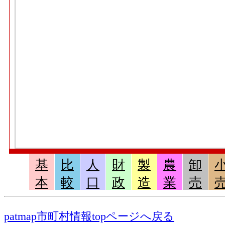
基
比
人
財
製
農
卸
本
較
口
政
造
業
売
patmap市町村情報topページへ戻る