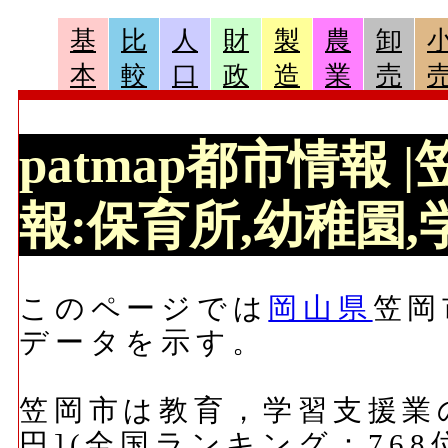
基
比
人
財
製
農
卸
本
較
口
政
造
業
売
patmap都市情報
報:保育所,幼稚園,学
このページでは
岡山県
笠岡
データを示す。
笠岡市は教育，学習支援業の
円](全国ランキング：768