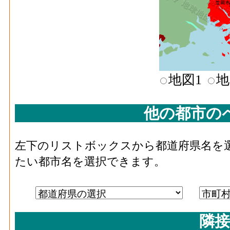
非鉄金属･事業所数(2016)
化学工業･現金給与総額[百万円](2016)
：化学
者の人件費及び派遣受入者に係る人材派遣
非鉄金属･従業者数(2016)
化学工業･原材料、燃料、電力使用等額[百万円]
料費と電力も含む年間原材料使用額
金属･事業所数(2016)
化学工業･製造品出荷額等[百万円](2016)
：
地図1
地
じた年間製造品出荷額
化学工業･粗付加価値額[百万円](2016)
：化
金属･従業者数(2016)
1
他の都市の
活動によって新規に付加された価値
化学工業･有形固定資産年末現在高[百万円](20
金属･現金給与総額(2016)
688[
左下のリストボックスから都道府県名を
10人以上事業所における有形固定資産年末
たい都市名を選択できます。
石油･事業所数(2016)
：石油製品・石炭製品
金属･原材料、燃料、電
1,536[
場、製作所、製造所あるいは加工所の数
力使用等額(2016)
石油･従業者数[人](2016)
：石油製品・石炭製
金属･製造品出荷額等
3,408[
び無給家族従業者、常用労働者の数
隣接
(2016)