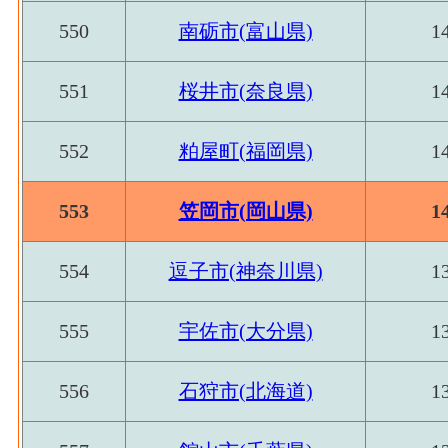
の'事業に従事する者の人件費及び派遣受
窯土石･従業者数(2016)
1
550
南砺市(富山県)
1
の支払額
パルプ紙･原材料、燃料、電力使用等額[百万円]
窯土石･現金給与総額
486[
551
桜井市(奈良県)
1
(2016)
紙加工品製造業 の燃料費と電力も含む年
パルプ紙･製造品出荷額等[百万円](2016)
：
窯土石･原材料、燃料、
552
粕屋町(福岡県)
1
1,389[
業 の製造工程から生じた年間製造品出荷額
電力使用等額(2016)
パルプ紙･粗付加価値額[百万円](2016)
：パ
553
笠岡市(岡山県)
1
窯土石･製造品出荷額等
2,773[
の年間の製造品生産活動によって新規に付
(2016)
パルプ紙･有形固定資産年末現在高[百万円](20
554
逗子市(神奈川県)
1
窯土石･粗付加価値額
工品製造業 の従業者10人以上事業所にお
1,282[
(2016)
高
555
宇佐市(大分県)
1
窯土石･有形固定資産年
印刷･事業所数(2016)
：印刷・同関連業 の
488[
末現在高(2016)
製造所あるいは加工所の数
556
石狩市(北海道)
1
印刷･従業者数[人](2016)
：印刷・同関連業 
鉄鋼業･事業所数(2016)