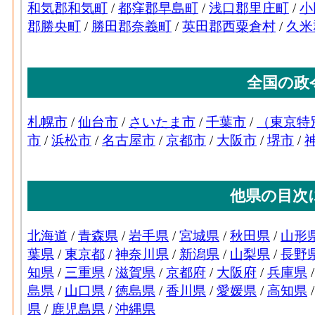
(2016)
ゴム･従業者数[人](2016)
：ゴム製品製造業
族従業者、常用労働者の数
電子部品･事業所数(2016)
ゴム･現金給与総額[百万円](2016)
：ゴム製品
る者の人件費及び派遣受入者に係る人材派
電子部品･従業者数(2016)
3
ゴム･原材料、燃料、電力使用等額[百万円](20
の燃料費と電力も含む年間原材料使用額
電気機械･事業所数(2016)
ゴム･製造品出荷額等[百万円](2016)
：ゴム
ら生じた年間製造品出荷額
ゴム･粗付加価値額[百万円](2016)
：ゴム製
電気機械･従業者数(2016)
2
生産活動によって新規に付加された価値
電気機械･現金給与総額
ゴム･有形固定資産年末現在高[百万円](2016
838[
(2016)
業者10人以上事業所における有形固定資産
なめし皮毛皮･事業所数(2016)
：なめし革・
電気機械･原材料、燃
2,785[
般に言う工場、製作所、製造所あるいは加
料、電力使用等額(2016)
なめし皮毛皮･従業者数[人](2016)
：なめし