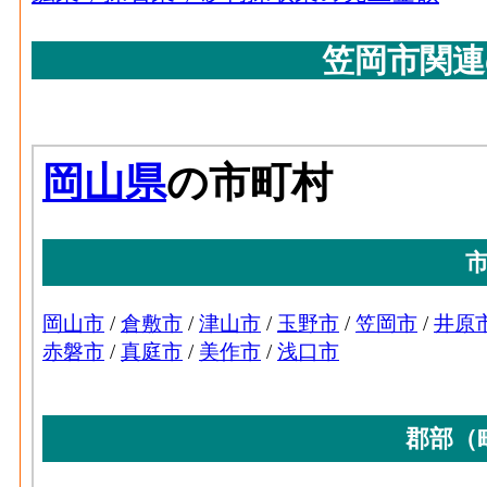
1,581[
額(2016)
プラスチック･現金給与総額[百万円](2016)
笠岡市関連
業 の'事業に従事する者の人件費及び派遣
生産用機械･原材料、燃
2,070[
への支払額
料、電力使用等額(2016)
プラスチック･原材料、燃料、電力使用等額[百万
生産用機械･製造品出荷
チック製品製造業 の燃料費と電力も含む
4,763[
額等(2016)
プラスチック･製造品出荷額等[百万円](2016
造業 の製造工程から生じた年間製造品出
生産用機械･粗付加価値
2,563[
プラスチック･粗付加価値額[百万円](2016)
額(2016)
業 の年間の製造品生産活動によって新規
生産用機械･有形固定資
1,860[
プラスチック･有形固定資産年末現在高[百万円]
産年末現在高(2016)
ク製品製造業 の従業者10人以上事業所に
業務用機械･事業所数
在高
(2016)
ゴム･事業所数(2016)
：ゴム製品製造業 の
業務用機械･従業者数
製造所あるいは加工所の数