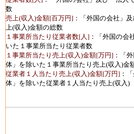
力使用等額(2016)
料費と電力も含む年間原材料使用額
数
印刷･製造品出荷額等
繊維･製造品出荷額等[百万円](2016)
：繊維
売上(収入)金額[百万円]
：「外国の会社」及
542[
(2016)
じた年間製造品出荷額
上(収入)金額の総数
繊維･粗付加価値額[百万円](2016)
：繊維工
１事業所当たり従業者数[人]
：「外国の会
印刷･粗付加価値額(2016)
308[
活動によって新規に付加された価値
いた１事業所当たり従業者数
繊維･有形固定資産年末現在高[百万円](2016
１事業所当たり売上(収入)金額[万円]
：「外
化学工業･事業所数(2016)
10人以上事業所における有形固定資産年末
体」を除いた１事業所当たり売上(収入)金
木材等･事業所数(2016)
：木材・木製品製造
従業者１人当たり売上(収入)金額[万円]
：「
化学工業･従業者数(2016)
2
に言う工場、製作所、製造所あるいは加工
体」を除いた従業者１人当たり売上(収入)
木材等･従業者数[人](2016)
：木材・木製品
化学工業･現金給与総額
1,863[
人事業主及び無給家族従業者、常用労働者
(2016)
木材等･現金給与総額[百万円](2016)
：木材
化学工業･原材料、燃
く） の'事業に従事する者の人件費及び派
27,203[
料、電力使用等額(2016)
社への支払額