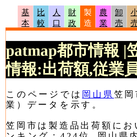
基
比
人
財
製
農
卸
本
較
口
政
造
業
売
patmap都市情報
情報:出荷額,従業員
このページでは
岡山県
笠岡
業）データを示す。
笠岡市は製造品出荷額において
ンキング：424位, 岡山県