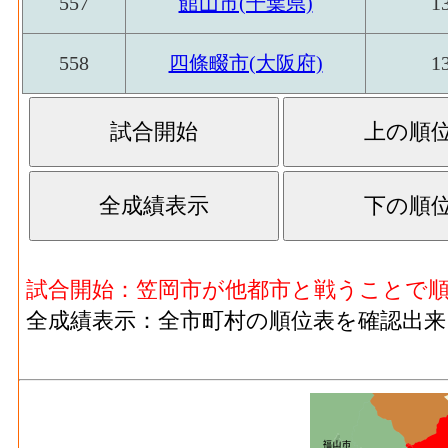
従業者、常用労働者の数
557
館山市(千葉県)
1
印刷･現金給与総額[百万円](2016)
：印刷・同
鉄鋼業･従業者数(2016)
4
る者の人件費及び派遣受入者に係る人材派
558
四條畷市(大阪府)
1
鉄鋼業･現金給与総額
印刷･原材料、燃料、電力使用等額[百万円](20
2,793[
(2016)
燃料費と電力も含む年間原材料使用額
印刷･製造品出荷額等[百万円](2016)
：印刷
鉄鋼業･原材料、燃料、
18,642[
生じた年間製造品出荷額
電力使用等額(2016)
印刷･粗付加価値額[百万円](2016)
：印刷・
鉄鋼業･製造品出荷額等
25,605[
産活動によって新規に付加された価値
(2016)
印刷･有形固定資産年末現在高[百万円](2016
試合開始：笠岡市が他都市と戦うことで
鉄鋼業･粗付加価値額
者10人以上事業所における有形固定資産年
7,744[
全成績表示：全市町村の順位表を確認出来
(2016)
化学工業･事業所数(2016)
：化学工業 の一
鉄鋼業･有形固定資産年
造所あるいは加工所の数
32,921[
末現在高(2016)
化学工業･従業者数[人](2016)
：化学工業 
業者、常用労働者の数