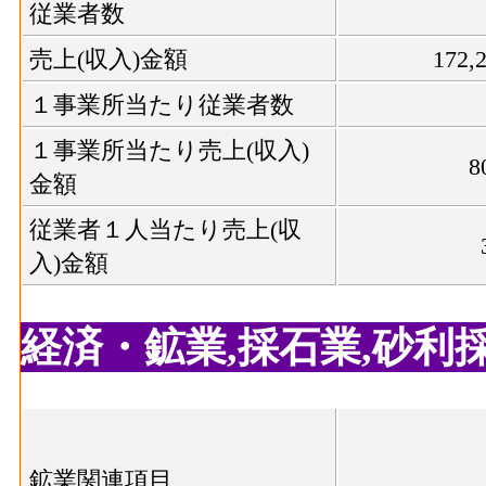
力使用等額(2016)
従業者数
食料品･製造品出荷額等[百万円](2016)
：食
繊維･製造品出荷額等
売上(収入)金額
172
生じた年間製造品出荷額
1,549[
(2016)
食料品･粗付加価値額[百万円](2016)
：食料
１事業所当たり従業者数
産活動によって新規に付加された価値
繊維･粗付加価値額(2016)
995[
１事業所当たり売上(収入)
食料品･有形固定資産年末現在高[百万円](201
8
金額
者10人以上事業所における有形固定資産年
繊維･有形固定資産年末
445[
飲料煙草飼料･事業所数(2016)
：飲料・たば
従業者１人当たり売上(収
現在高(2016)
般に言う工場、製作所、製造所あるいは加
入)金額
飲料煙草飼料･従業者数[人](2016)
：飲料・
木材等･事業所数(2016)
の個人事業主及び無給家族従業者、常用労
経済・鉱業,採石業,砂利採取
飲料煙草飼料･現金給与総額[百万円](2016)
木材等･従業者数(2016)
業総合 の'事業に従事する者の人件費及び
家具装備品･事業所数
会社への支払額
(2016)
飲料煙草飼料･原材料、燃料、電力使用等額[百万
鉱業関連項目