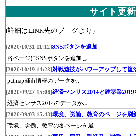
木材等･原材料、燃料、電力使用等額[百万円](
化学工業･製造品出荷額
38,791[
サイト更新
造業（家具を除く） の燃料費と電力も含
等(2016)
木材等･製造品出荷額等[百万円](2016)
：木
化学工業･粗付加価値額
10,771[
(詳細はLINK先のブログより)
除く） の製造工程から生じた年間製造品
(2016)
木材等･粗付加価値額[百万円](2016)
：木材
化学工業･有形固定資産
[2020/10/31 11:12]
SNSボタンを追加
く） の年間の製造品生産活動によって新
8,313[
年末現在高(2016)
各ページにSNSボタンを追加し...
木材等･有形固定資産年末現在高[百万円](201
石油･事業所数(2016)
（家具を除く） の従業者10人以上事業所
[2020/10/19 14:23]
対戦遊技がパワーアップして復
現在高
patmap都市情報のデータを...
石油･従業者数(2016)
家具装備品･事業所数(2016)
：家具・装備品
[2020/09/27 15:08]
経済センサス2014と建築業201
プラスチック･事業所数
場、製作所、製造所あるいは加工所の数
(2016)
経済センサス2014のデータか...
家具装備品･従業者数[人](2016)
：家具・装
[2020/09/03 15:43]
環境、労働、教育のページを刷
プラスチック･従業者数
び無給家族従業者、常用労働者の数
1
(2016)
環境、労働、教育の各ページを最...
家具装備品･現金給与総額[百万円](2016)
：
業に従事する者の人件費及び派遣受入者に
プラスチック･現金給与