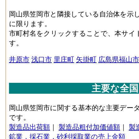
石油･現金給与総額[百万円](2016)
：石油製品
業に従事する者の人件費及び派遣受入者に
金属･粗付加価値額(2016)
1,739[
岡山県笠岡市と隣接している自治体を示
払額
に限ります。
金属･有形固定資産年末
石油･原材料、燃料、電力使用等額[百万円](20
市町村名をクリックすることで、本サイ
1,805[
現在高(2016)
品製造業 の燃料費と電力も含む年間原材
す。
石油･製造品出荷額等[百万円](2016)
：石油
汎用機械･事業所数(2016)
造工程から生じた年間製造品出荷額
井原市
浅口市
里庄町
矢掛町
広島県福山
石油･粗付加価値額[百万円](2016)
：石油製
汎用機械･従業者数(2016)
の製造品生産活動によって新規に付加され
主要な全国
石油･有形固定資産年末現在高[百万円](2016
生産用機械･事業所数
造業 の従業者10人以上事業所における有
(2016)
プラスチック･事業所数(2016)
：プラスチッ
岡山県笠岡市に関する基本的な主要デー
生産用機械･従業者数
う工場、製作所、製造所あるいは加工所の
です。
4
(2016)
プラスチック･従業者数[人](2016)
：プラス
製造品出荷額
｜
製造品粗付加価値額
｜
製
生産用機械･現金給与総
事業主及び無給家族従業者、常用労働者の
鉱業，採石業，砂利採取業の売上金額