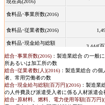
現在高(2016)
食料品･事業所数(2016)
食料品･従業者数(2016)
1,4
食料品･現金給与総額
3,444[
(2016)
総合･事業所数(2016)
：製造業総合 の一般
食料品･原材料、燃料、
17,986[
所あるいは加工所の数
電力使用等額(2016)
総合･従業者数[人](2016)
：製造業総合 の個
食料品･製造品出荷額等
者、常用労働者の数
27,294[
(2016)
総合･現金給与総額[百万円](2016)
：製造業総
食料品･粗付加価値額
の人件費及び派遣受入者に係る人材派遣会
8,641[
(2016)
総合･原材料、燃料、電力使用等額[百万円](20