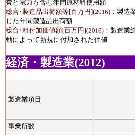
費と電力も含む年間原材料使用額
食料品･有形固定資産年
4,086[
総合･製造品出荷額等[百万円](2016)
：製造
末現在高(2016)
じた年間製造品出荷額
飲料煙草飼料･事業所数
総合･粗付加価値額[百万円](2016)
：製造業
(2016)
動によって新規に付加された価値
飲料煙草飼料･従業者数
総合･有形固定資産年末現在高[百万円](2016
(2016)
人以上事業所における有形固定資産年末現
経済・製造業(2012)
食料品･事業所数(2016)
：食料品製造業 の
繊維･事業所数(2016)
製造所あるいは加工所の数
食料品･従業者数[人](2016)
：食料品製造業
繊維･従業者数(2016)
2
従業者、常用労働者の数
製造業項目
食料品･現金給与総額[百万円](2016)
：食料品
繊維･現金給与総額(2016)
526[
る者の人件費及び派遣受入者に係る人材派
食料品･原材料、燃料、電力使用等額[百万円](
事業所数
繊維･原材料、燃料、電
477[
燃料費と電力も含む年間原材料使用額