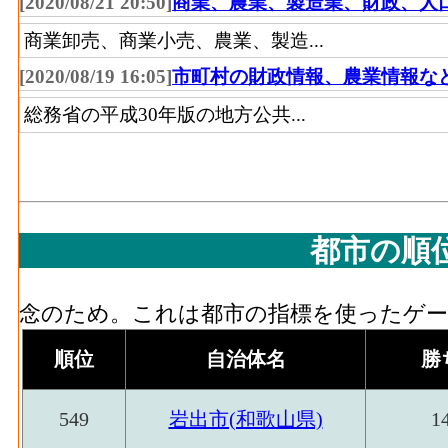
[2020/08/21 20:50]
商業、農業、製造業、財政、人
709[
払額
総額(2016)
商業卸売、商業小売、農業、製造...
家具装備品･原材料、燃料、電力使用等額[百万円
プラスチック･原材料、
[2020/08/19 16:05]
市町村の財政情報、農業情報な
品製造業 の燃料費と電力も含む年間原材
10,784[
燃料、電力使用等額
総務省の平成30年版の地方公共...
家具装備品･製造品出荷額等[百万円](2016)
(2016)
造工程から生じた年間製造品出荷額
プラスチック･製造品出
家具装備品･粗付加価値額[百万円](2016)
：
16,830[
荷額等(2016)
の製造品生産活動によって新規に付加され
プラスチック･粗付加価
都市の順
家具装備品･有形固定資産年末現在高[百万円](
5,598[
値額(2016)
造業 の従業者10人以上事業所における有
パルプ紙･事業所数(2016)
：パルプ・紙・紙
念のため。これは都市の指標を使ったゲーム
プラスチック･有形固定
2,425[
う工場、製作所、製造所あるいは加工所の
資産年末現在高(2016)
順位
自治体名
勝
パルプ紙･従業者数[人](2016)
：パルプ・紙
事業主及び無給家族従業者、常用労働者の
窯土石･事業所数(2016)
549
岩出市(和歌山県)
1
パルプ紙･現金給与総額[百万円](2016)
：パ