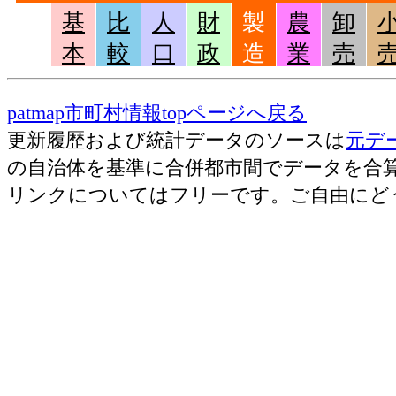
製作所、製造所あるいは加工所の数
額等(2016)
基
比
人
財
製
農
卸
窯土石･従業者数[人](2016)
：窯業・土石製
輸送用機械･粗付加価値
本
較
口
政
造
業
売
3,998[
無給家族従業者、常用労働者の数
額(2016)
窯土石･現金給与総額[百万円](2016)
：窯業・
patmap市町村情報topページへ戻る
に従事する者の人件費及び派遣受入者に係
その他･事業所数(2016)
更新履歴および統計データのソースは
元デ
額
の自治体を基準に合併都市間でデータを合
窯土石･原材料、燃料、電力使用等額[百万円](
その他･従業者数(2016)
リンクについてはフリーです。ご自由にど
製造業 の燃料費と電力も含む年間原材料
窯土石･製造品出荷額等[百万円](2016)
：窯
その他･現金給与総額
67[
工程から生じた年間製造品出荷額
(2016)
窯土石･粗付加価値額[百万円](2016)
：窯業
その他･原材料、燃料、
23[
製造品生産活動によって新規に付加された
電力使用等額(2016)
窯土石･有形固定資産年末現在高[百万円](201
その他･製造品出荷額等
業 の従業者10人以上事業所における有形
118[
(2016)
鉄鋼業･事業所数(2016)
：鉄鋼業 の一般に