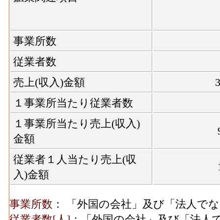
ばこ・飼料製造業総合 の燃料費と電力も
家具装備品･従業者数
飲料煙草飼料･製造品出荷額等[百万円](2016
(2016)
造業総合 の製造工程から生じた年間製造
事業所数
パルプ紙･事業所数
飲料煙草飼料･粗付加価値額[百万円](2016)
(2016)
従業者数
業総合 の年間の製造品生産活動によって
パルプ紙･従業者数
飲料煙草飼料･有形固定資産年末現在高[百万円]
売上(収入)金額
(2016)
こ・飼料製造業総合 の従業者10人以上事
１事業所当たり従業者数
年末現在高
印刷･事業所数(2016)
１事業所当たり売上(収入)
繊維･事業所数(2016)
：繊維工業総合 の一
金額
造所あるいは加工所の数
印刷･従業者数(2016)
繊維･従業者数[人](2016)
：繊維工業総合 の
従業者１人当たり売上(収
業者、常用労働者の数
入)金額
印刷･現金給与総額(2016)
156[
繊維･現金給与総額[百万円](2016)
：繊維工業
者の人件費及び派遣受入者に係る人材派遣
事業所数
： 「外国の会社」及び「法人で
印刷･原材料、燃料、電
209[
繊維･原材料、燃料、電力使用等額[百万円](20
従業者数[人]
：「外国の会社」及び「法人