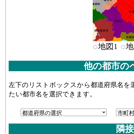
現在高(2016)
化学工業･現金給与総額[百万円](2016)
：化学
者の人件費及び派遣受入者に係る人材派遣
汎用機械･事業所数(2016)
化学工業･原材料、燃料、電力使用等額[百万円]
料費と電力も含む年間原材料使用額
汎用機械･従業者数(2016)
化学工業･製造品出荷額等[百万円](2016)
：
地図1
地
じた年間製造品出荷額
汎用機械･現金給与総額
281[
化学工業･粗付加価値額[百万円](2016)
：化
(2016)
他の都市の
活動によって新規に付加された価値
汎用機械･原材料、燃
化学工業･有形固定資産年末現在高[百万円](20
1,983[
左下のリストボックスから都道府県名を
料、電力使用等額(2016)
10人以上事業所における有形固定資産年末
たい都市名を選択できます。
汎用機械･製造品出荷額
石油･事業所数(2016)
：石油製品・石炭製品
2,651[
等(2016)
場、製作所、製造所あるいは加工所の数
石油･従業者数[人](2016)
：石油製品・石炭製
汎用機械･粗付加価値額
619[
び無給家族従業者、常用労働者の数
隣接
(2016)