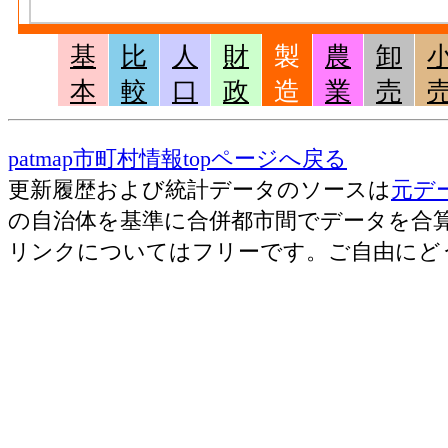
製作所、製造所あるいは加工所の数
窯土石･従業者数[人](2016)
：窯業・土石製
基
比
人
財
製
農
卸
無給家族従業者、常用労働者の数
本
較
口
政
造
業
売
窯土石･現金給与総額[百万円](2016)
：窯業・
に従事する者の人件費及び派遣受入者に係
patmap市町村情報topページへ戻る
額
更新履歴および統計データのソースは
元デ
窯土石･原材料、燃料、電力使用等額[百万円](
の自治体を基準に合併都市間でデータを合
製造業 の燃料費と電力も含む年間原材料
リンクについてはフリーです。ご自由にど
窯土石･製造品出荷額等[百万円](2016)
：窯
工程から生じた年間製造品出荷額
窯土石･粗付加価値額[百万円](2016)
：窯業
製造品生産活動によって新規に付加された
窯土石･有形固定資産年末現在高[百万円](201
業 の従業者10人以上事業所における有形
鉄鋼業･事業所数(2016)
：鉄鋼業 の一般に