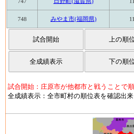
従業者、常用労働者の数
747
日野町(滋賀県)
1
金属･事業所数(2016)
印刷･現金給与総額[百万円](2016)
：印刷・同
る者の人件費及び派遣受入者に係る人材派
748
みやま市(福岡県)
1
金属･従業者数(2016)
1
印刷･原材料、燃料、電力使用等額[百万円](20
燃料費と電力も含む年間原材料使用額
印刷･製造品出荷額等[百万円](2016)
：印刷
金属･現金給与総額(2016)
533[
生じた年間製造品出荷額
金属･原材料、燃料、電
印刷･粗付加価値額[百万円](2016)
：印刷・
1,206[
力使用等額(2016)
産活動によって新規に付加された価値
印刷･有形固定資産年末現在高[百万円](2016
金属･製造品出荷額等
試合開始：庄原市が他都市と戦うことで
2,102[
者10人以上事業所における有形固定資産年
(2016)
全成績表示：全市町村の順位表を確認出来
化学工業･事業所数(2016)
：化学工業 の一
金属･粗付加価値額(2016)
835[
造所あるいは加工所の数
化学工業･従業者数[人](2016)
：化学工業 
金属･有形固定資産年末
業者、常用労働者の数
643[