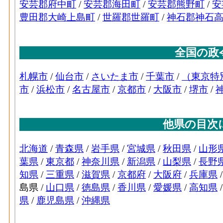
ゴム･従業者数[人](2016)
：ゴム製品製造業
族従業者、常用労働者の数
電気機械･従業者数(2016)
1
ゴム･現金給与総額[百万円](2016)
：ゴム製品
る者の人件費及び派遣受入者に係る人材派
輸送用機械･事業所数
ゴム･原材料、燃料、電力使用等額[百万円](20
(2016)
の燃料費と電力も含む年間原材料使用額
輸送用機械･従業者数
ゴム･製造品出荷額等[百万円](2016)
：ゴム
(2016)
ら生じた年間製造品出荷額
輸送用機械･現金給与総
ゴム･粗付加価値額[百万円](2016)
：ゴム製
148[
額(2016)
生産活動によって新規に付加された価値
輸送用機械･原材料、燃
ゴム･有形固定資産年末現在高[百万円](2016
231[
料、電力使用等額(2016)
業者10人以上事業所における有形固定資産
なめし皮毛皮･事業所数(2016)
：なめし革・
輸送用機械･製造品出荷
918[
般に言う工場、製作所、製造所あるいは加
額等(2016)
なめし皮毛皮･従業者数[人](2016)
：なめし