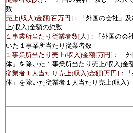
化学工業･事業所数(2016)
料費と電力も含む年間原材料使用額
数
繊維･製造品出荷額等[百万円](2016)
：繊維
売上(収入)金額[百万円]
：「外国の会社」及
化学工業･従業者数(2016)
1
じた年間製造品出荷額
上(収入)金額の総数
繊維･粗付加価値額[百万円](2016)
：繊維工
１事業所当たり従業者数[人]
：「外国の会
化学工業･現金給与総額
646[
活動によって新規に付加された価値
いた１事業所当たり従業者数
(2016)
繊維･有形固定資産年末現在高[百万円](2016
１事業所当たり売上(収入)金額[万円]
：「外
化学工業･原材料、燃
3,718[
10人以上事業所における有形固定資産年末
体」を除いた１事業所当たり売上(収入)金
料、電力使用等額(2016)
木材等･事業所数(2016)
：木材・木製品製造
従業者１人当たり売上(収入)金額[万円]
：「
化学工業･製造品出荷額
に言う工場、製作所、製造所あるいは加工
体」を除いた従業者１人当たり売上(収入)
6,374[
等(2016)
木材等･従業者数[人](2016)
：木材・木製品
人事業主及び無給家族従業者、常用労働者
化学工業･粗付加価値額
2,490[
木材等･現金給与総額[百万円](2016)
：木材
(2016)
く） の'事業に従事する者の人件費及び派
化学工業･有形固定資産
1,006[
社への支払額
年末現在高(2016)