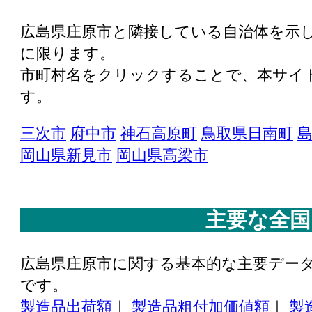
石油･現金給与総額[百万円](2016)
：石油製品
汎用機械･有形固定資産
174[
業に従事する者の人件費及び派遣受入者に
広島県庄原市と隣接している自治体を示
年末現在高(2016)
払額
に限ります。
生産用機械･事業所数
石油･原材料、燃料、電力使用等額[百万円](20
市町村名をクリックすることで、本サイ
(2016)
品製造業 の燃料費と電力も含む年間原材
す。
石油･製造品出荷額等[百万円](2016)
：石油
生産用機械･従業者数
1
(2016)
造工程から生じた年間製造品出荷額
三次市
府中市
神石高原町
鳥取県日南町
石油･粗付加価値額[百万円](2016)
：石油製
岡山県新見市
岡山県高梁市
生産用機械･現金給与総
686[
の製造品生産活動によって新規に付加され
額(2016)
石油･有形固定資産年末現在高[百万円](2016
生産用機械･原材料、燃
主要な全国
造業 の従業者10人以上事業所における有
1,650[
料、電力使用等額(2016)
プラスチック･事業所数(2016)
：プラスチッ
生産用機械･製造品出荷
う工場、製作所、製造所あるいは加工所の
広島県庄原市に関する基本的な主要デー
3,589[
額等(2016)
プラスチック･従業者数[人](2016)
：プラス
です。
事業主及び無給家族従業者、常用労働者の
製造品出荷額
｜
製造品粗付加価値額
｜
製
生産用機械･粗付加価値