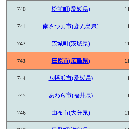
(2016)
の'事業に従事する者の人件費及び派遣受
740
松前町(愛媛県)
1
窯土石･原材料、燃料、
の支払額
2,221[
電力使用等額(2016)
パルプ紙･原材料、燃料、電力使用等額[百万円]
741
南さつま市(鹿児島県)
1
紙加工品製造業 の燃料費と電力も含む年
窯土石･製造品出荷額等
4,920[
パルプ紙･製造品出荷額等[百万円](2016)
：
(2016)
742
茨城町(茨城県)
1
業 の製造工程から生じた年間製造品出荷額
窯土石･粗付加価値額
2,525[
パルプ紙･粗付加価値額[百万円](2016)
：パ
(2016)
743
庄原市(広島県)
1
の年間の製造品生産活動によって新規に付
窯土石･有形固定資産年
パルプ紙･有形固定資産年末現在高[百万円](20
1,716[
744
八幡浜市(愛媛県)
1
末現在高(2016)
工品製造業 の従業者10人以上事業所にお
高
745
あわら市(福井県)
1
非鉄金属･事業所数(2016)
印刷･事業所数(2016)
：印刷・同関連業 の
製造所あるいは加工所の数
746
由布市(大分県)
1
非鉄金属･従業者数(2016)
印刷･従業者数[人](2016)
：印刷・同関連業 