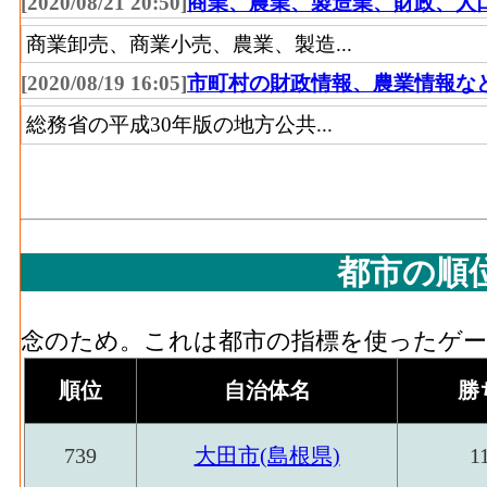
プラスチック･製造品出
[2020/08/21 20:50]
商業、農業、製造業、財政、人
644[
払額
荷額等(2016)
商業卸売、商業小売、農業、製造...
家具装備品･原材料、燃料、電力使用等額[百万円
プラスチック･粗付加価
[2020/08/19 16:05]
市町村の財政情報、農業情報な
338[
品製造業 の燃料費と電力も含む年間原材
値額(2016)
総務省の平成30年版の地方公共...
家具装備品･製造品出荷額等[百万円](2016)
造工程から生じた年間製造品出荷額
ゴム･事業所数(2016)
家具装備品･粗付加価値額[百万円](2016)
：
の製造品生産活動によって新規に付加され
ゴム･従業者数(2016)
都市の順
家具装備品･有形固定資産年末現在高[百万円](
造業 の従業者10人以上事業所における有
窯土石･事業所数(2016)
パルプ紙･事業所数(2016)
：パルプ・紙・紙
念のため。これは都市の指標を使ったゲーム
う工場、製作所、製造所あるいは加工所の
順位
自治体名
勝
窯土石･従業者数(2016)
1
パルプ紙･従業者数[人](2016)
：パルプ・紙
事業主及び無給家族従業者、常用労働者の
739
大田市(島根県)
1
窯土石･現金給与総額
パルプ紙･現金給与総額[百万円](2016)
：パ
863[