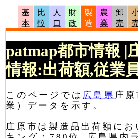
基
比
人
財
製
農
卸
本
較
口
政
造
業
売
patmap都市情報
情報:出荷額,従業員
このページでは
広島県
庄原
業）データを示す。
庄原市は製造品出荷額において
キング：780位, 広島県内