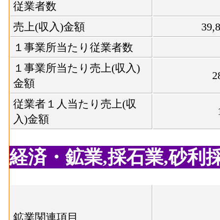
従業者数
食料品･製造品出荷額等[百万円](2016)
：食
木材等･現金給与総額
売上(収入)金額
39
生じた年間製造品出荷額
283[
(2016)
食料品･粗付加価値額[百万円](2016)
：食料
１事業所当たり従業者数
木材等･原材料、燃料、
産活動によって新規に付加された価値
1,414[
１事業所当たり売上(収入)
電力使用等額(2016)
食料品･有形固定資産年末現在高[百万円](201
2
金額
者10人以上事業所における有形固定資産年
木材等･製造品出荷額等
2,356[
飲料煙草飼料･事業所数(2016)
：飲料・たば
従業者１人当たり売上(収
(2016)
般に言う工場、製作所、製造所あるいは加
入)金額
木材等･粗付加価値額
874[
飲料煙草飼料･従業者数[人](2016)
：飲料・
(2016)
の個人事業主及び無給家族従業者、常用労
経済・鉱業,採石業,砂利採取
家具装備品･事業所数
飲料煙草飼料･現金給与総額[百万円](2016)
(2016)
業総合 の'事業に従事する者の人件費及び
家具装備品･従業者数
会社への支払額
(2016)
飲料煙草飼料･原材料、燃料、電力使用等額[百万
鉱業関連項目