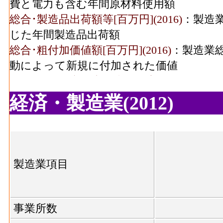
費と電力も含む年間原材料使用額
食料品･有形固定資産年
856[
総合･製造品出荷額等[百万円](2016)
：製造
末現在高(2016)
じた年間製造品出荷額
飲料煙草飼料･事業所数
総合･粗付加価値額[百万円](2016)
：製造業
(2016)
動によって新規に付加された価値
飲料煙草飼料･従業者数
総合･有形固定資産年末現在高[百万円](2016
(2016)
人以上事業所における有形固定資産年末現
経済・製造業(2012)
食料品･事業所数(2016)
：食料品製造業 の
繊維･事業所数(2016)
製造所あるいは加工所の数
食料品･従業者数[人](2016)
：食料品製造業
繊維･従業者数(2016)
従業者、常用労働者の数
製造業項目
食料品･現金給与総額[百万円](2016)
：食料品
木材等･事業所数(2016)
る者の人件費及び派遣受入者に係る人材派
食料品･原材料、燃料、電力使用等額[百万円](
事業所数
木材等･従業者数(2016)
燃料費と電力も含む年間原材料使用額