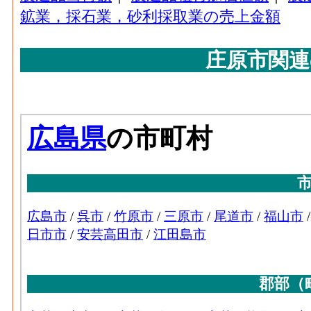
1,806[
プラスチック･現金給与総額[百万円](2016)
鉱業，採石業，砂利採取業の売上金額
額(2016)
業 の'事業に従事する者の人件費及び派遣
生産用機械･有形固定資
庄原市関連
への支払額
927[
産年末現在高(2016)
プラスチック･原材料、燃料、電力使用等額[百万
業務用機械･事業所数
チック製品製造業 の燃料費と電力も含む
(2016)
プラスチック･製造品出荷額等[百万円](2016
造業 の製造工程から生じた年間製造品出
業務用機械･従業者数
5
プラスチック･粗付加価値額[百万円](2016)
(2016)
業 の年間の製造品生産活動によって新規
電子部品･事業所数(2016)
プラスチック･有形固定資産年末現在高[百万円]
ク製品製造業 の従業者10人以上事業所に
電子部品･従業者数(2016)
在高
ゴム･事業所数(2016)
：ゴム製品製造業 の
製造所あるいは加工所の数
電気機械･事業所数(2016)