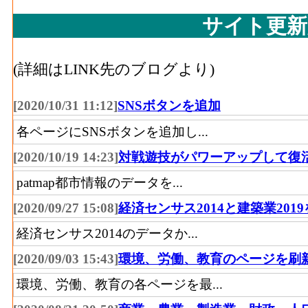
木材等･原材料、燃料、電力使用等額[百万円](
石油･事業所数(2016)
サイト更新
造業（家具を除く） の燃料費と電力も含
木材等･製造品出荷額等[百万円](2016)
：木
石油･従業者数(2016)
(詳細はLINK先のブログより)
除く） の製造工程から生じた年間製造品
木材等･粗付加価値額[百万円](2016)
：木材
プラスチック･事業所数
[2020/10/31 11:12]
SNSボタンを追加
く） の年間の製造品生産活動によって新
(2016)
各ページにSNSボタンを追加し...
木材等･有形固定資産年末現在高[百万円](201
プラスチック･従業者数
（家具を除く） の従業者10人以上事業所
[2020/10/19 14:23]
対戦遊技がパワーアップして復
(2016)
現在高
patmap都市情報のデータを...
プラスチック･現金給与
家具装備品･事業所数(2016)
：家具・装備品
188[
[2020/09/27 15:08]
経済センサス2014と建築業201
総額(2016)
場、製作所、製造所あるいは加工所の数
経済センサス2014のデータか...
プラスチック･原材料、
家具装備品･従業者数[人](2016)
：家具・装
[2020/09/03 15:43]
環境、労働、教育のページを刷
284[
燃料、電力使用等額
び無給家族従業者、常用労働者の数
(2016)
環境、労働、教育の各ページを最...
家具装備品･現金給与総額[百万円](2016)
：
業に従事する者の人件費及び派遣受入者に