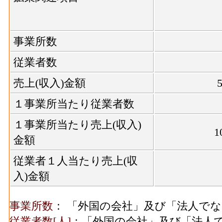
ばこ・飼料製造業総合 の燃料費と電力も
家具装備品･現金給与総
272[
飲料煙草飼料･製造品出荷額等[百万円](2016
額(2016)
造業総合 の製造工程から生じた年間製造
事業所数
家具装備品･原材料、燃
793[
飲料煙草飼料･粗付加価値額[百万円](2016)
料、電力使用等額(2016)
従業者数
業総合 の年間の製造品生産活動によって
家具装備品･製造品出荷
飲料煙草飼料･有形固定資産年末現在高[百万円]
売上(収入)金額
1,395[
額等(2016)
こ・飼料製造業総合 の従業者10人以上事
１事業所当たり従業者数
年末現在高
家具装備品･粗付加価値
561[
１事業所当たり売上(収入)
繊維･事業所数(2016)
：繊維工業総合 の一
額(2016)
1
金額
造所あるいは加工所の数
印刷･事業所数(2016)
繊維･従業者数[人](2016)
：繊維工業総合 の
従業者１人当たり売上(収
業者、常用労働者の数
入)金額
繊維･現金給与総額[百万円](2016)
：繊維工業
印刷･従業者数(2016)
者の人件費及び派遣受入者に係る人材派遣
事業所数
： 「外国の会社」及び「法人で
繊維･原材料、燃料、電力使用等額[百万円](20
従業者数[人]
：「外国の会社」及び「法人