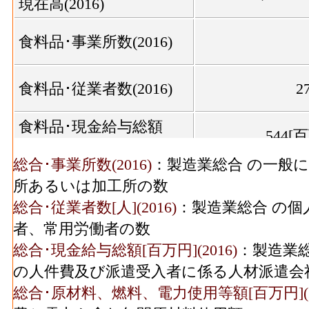
現在高(2016)
食料品･事業所数(2016)
食料品･従業者数(2016)
2
食料品･現金給与総額
544[
(2016)
総合･事業所数(2016)
：製造業総合 の一般
食料品･原材料、燃料、
1,476[
所あるいは加工所の数
電力使用等額(2016)
総合･従業者数[人](2016)
：製造業総合 の個
食料品･製造品出荷額等
者、常用労働者の数
3,178[
(2016)
総合･現金給与総額[百万円](2016)
：製造業総
食料品･粗付加価値額
の人件費及び派遣受入者に係る人材派遣会
1,579[
(2016)
総合･原材料、燃料、電力使用等額[百万円](20