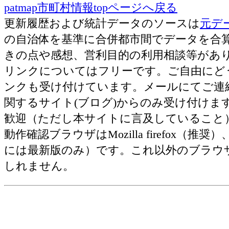
patmap市町村情報topページへ戻る
金属･原材料使用等額[百万
更新履歴および統計データのソースは
元デ
円]
の自治体を基準に合併都市間でデータを合
汎用機械･原材料使用等額
きの点や感想、営利目的の利用相談等がありました
[百万円]
リンクについてはフリーです。ご自由にど
生産機械･原材料使用等額
ンクも受け付けています。メールにてご連
[百万円]
関するサイト(ブログ)からのみ受け付け
業務機械･原材料使用等額
歓迎（ただし本サイトに言及していること
[百万円]
動作確認ブラウザはMozilla firefox（推奨）、Ap
電子部品･原材料使用等額
には最新版のみ）です。これ以外のブラウ
[百万円]
しれません。
電気機械･原材料使用等額
[百万円]
情報通信機械･原材料使用等
額[百万円]