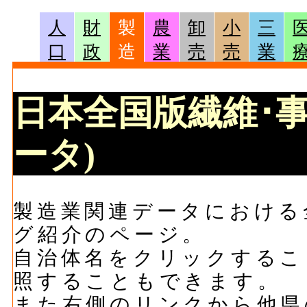
人
財
製
農
卸
小
三
口
政
造
業
売
売
業
日本全国版繊維･
ータ)
製造業関連データにおける
グ紹介のページ。
自治体名をクリックするこ
照することもできます。
また右側のリンクから他県