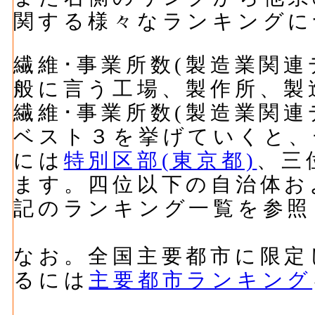
関する様々なランキングに
繊維･事業所数(製造業関連
般に言う工場、製作所、製
繊維･事業所数(製造業関
ベスト３を挙げていくと、
には
特別区部(東京都)
、三
ます。四位以下の自治体お
記のランキング一覧を参照
なお。全国主要都市に限定
るには
主要都市ランキング