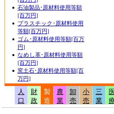
石油製品･原材料使用等額
[百万円]
プラスチック･原材料使用
等額[百万円]
ゴム･原材料使用等額[百万
円]
なめし革･原材料使用等額
[百万円]
窯土石･原材料使用等額[百
万円]
鉄鋼業･原材料使用等額[百
人
財
製
農
卸
小
三
万円]
口
政
造
業
売
売
業
非鉄金属･原材料使用等額
[百万円]