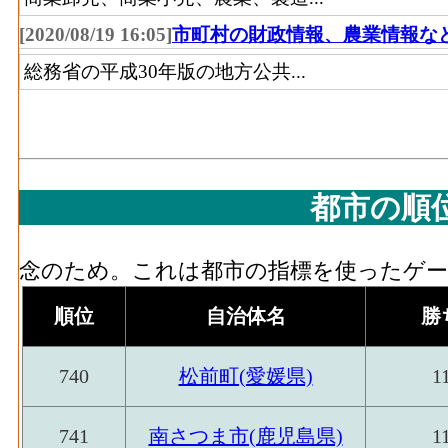
[2020/08/19 16:05]
市町村の財政情報、農業情報な
総務省の平成30年版の地方公共...
都市の順
念のため。これは都市の指標を使ったゲーム
順位
自治体名
勝
740
松前町(愛媛県)
1
741
南さつま市(鹿児島県)
1