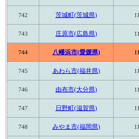
742
茨城町(茨城県)
1
743
庄原市(広島県)
1
744
八幡浜市(愛媛県)
1
745
あわら市(福井県)
1
746
由布市(大分県)
1
747
日野町(滋賀県)
1
748
みやま市(福岡県)
1