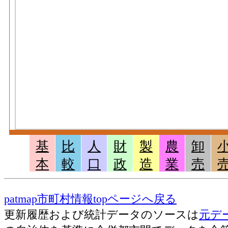
基
比
人
財
製
農
卸
本
較
口
政
造
業
売
patmap市町村情報topページへ戻る
更新履歴および統計データのソースは
元デ