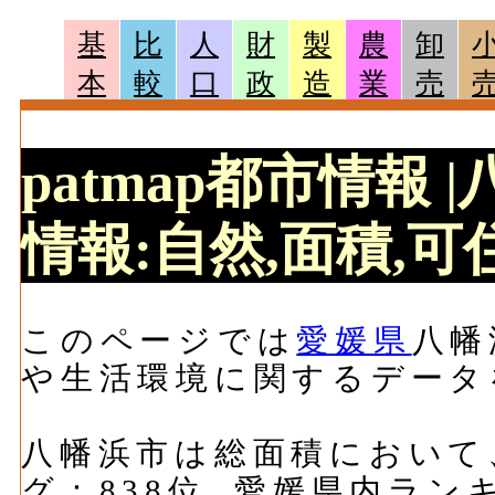
基
比
人
財
製
農
卸
本
較
口
政
造
業
売
patmap都市情報
情報:自然,面積,可住
このページでは
愛媛県
八幡
や生活環境に関するデータ
八幡浜市は総面積において、1
グ：838位, 愛媛県内ラン