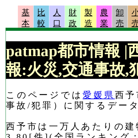
基
比
人
財
製
農
卸
本
較
口
政
造
業
売
patmap都市情報
報:火災,交通事故,犯
このページでは
愛媛県
西予
事故/犯罪）に関するデー
西予市は一万人あたりの建
3.80[件](全国ランキン