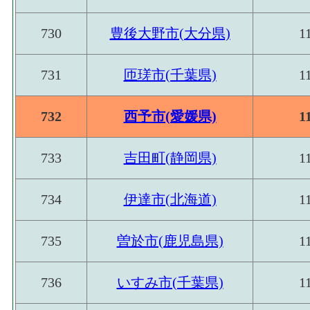
730
豊後大野市(大分県)
1
731
匝瑳市(千葉県)
1
732
西予市(愛媛県)
1
733
吉田町(静岡県)
1
734
伊達市(北海道)
1
735
曽於市(鹿児島県)
1
736
いすみ市(千葉県)
1