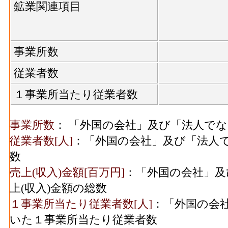
飲料煙草飼料･製造品出荷額等[百万円](2016
鉱業関連項目
木材等･現金給与総額
268[
造業総合 の製造工程から生じた年間製造
(2016)
飲料煙草飼料･粗付加価値額[百万円](2016)
木材等･原材料、燃料、
業総合 の年間の製造品生産活動によって
事業所数
1,253[
電力使用等額(2016)
飲料煙草飼料･有形固定資産年末現在高[百万円]
従業者数
こ・飼料製造業総合 の従業者10人以上事
木材等･製造品出荷額等
2,315[
１事業所当たり従業者数
(2016)
年末現在高
繊維･事業所数(2016)
：繊維工業総合 の一
木材等･粗付加価値額
982[
事業所数
： 「外国の会社」及び「法人で
造所あるいは加工所の数
(2016)
従業者数[人]
：「外国の会社」及び「法人
繊維･従業者数[人](2016)
：繊維工業総合 の
家具装備品･事業所数
数
業者、常用労働者の数
(2016)
売上(収入)金額[百万円]
：「外国の会社」及
繊維･現金給与総額[百万円](2016)
：繊維工業
家具装備品･従業者数
上(収入)金額の総数
者の人件費及び派遣受入者に係る人材派遣
(2016)
１事業所当たり従業者数[人]
：「外国の会
繊維･原材料、燃料、電力使用等額[百万円](20
いた１事業所当たり従業者数
パルプ紙･事業所数
料費と電力も含む年間原材料使用額