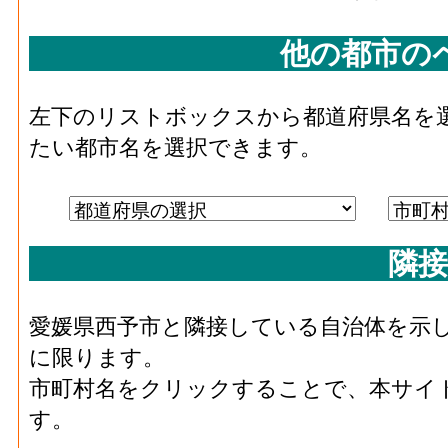
者の人件費及び派遣受入者に係る人材派遣
化学工業･原材料、燃料、電力使用等額[百万円]
他の都市の
料費と電力も含む年間原材料使用額
化学工業･製造品出荷額等[百万円](2016)
：
左下のリストボックスから都道府県名を
じた年間製造品出荷額
たい都市名を選択できます。
化学工業･粗付加価値額[百万円](2016)
：化
活動によって新規に付加された価値
化学工業･有形固定資産年末現在高[百万円](20
隣接
10人以上事業所における有形固定資産年末
石油･事業所数(2016)
：石油製品・石炭製品
場、製作所、製造所あるいは加工所の数
愛媛県西予市と隣接している自治体を示
石油･従業者数[人](2016)
：石油製品・石炭製
に限ります。
び無給家族従業者、常用労働者の数
市町村名をクリックすることで、本サイ
石油･現金給与総額[百万円](2016)
：石油製品
す。