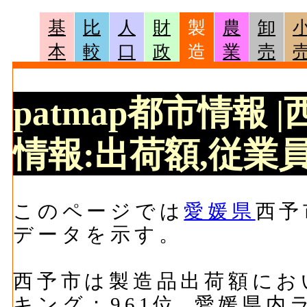
基
比
人
財
製
農
卸
本
較
口
政
造
業
売
patmap都市情報
情報:出荷額,従業員
このページでは
愛媛県
西予
データを示す。
西予市は製造品出荷額において
キング：961位, 愛媛県内