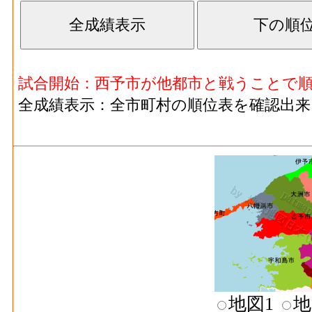
その他･従業者数(2016)
1
る者の人件費及び派遣受入者に係る人材派
印刷･原材料、燃料、電力使用等額[百万円](20
燃料費と電力も含む年間原材料使用額
試合開始：西予市が他都市と戦うことで
印刷･製造品出荷額等[百万円](2016)
：印刷
全成績表示：全市町村の順位表を確認出来
生じた年間製造品出荷額
印刷･粗付加価値額[百万円](2016)
：印刷・
産活動によって新規に付加された価値
印刷･有形固定資産年末現在高[百万円](2016
者10人以上事業所における有形固定資産年
化学工業･事業所数(2016)
：化学工業 の一
造所あるいは加工所の数
化学工業･従業者数[人](2016)
：化学工業 
業者、常用労働者の数
化学工業･現金給与総額[百万円](2016)
：化学
地図1
地