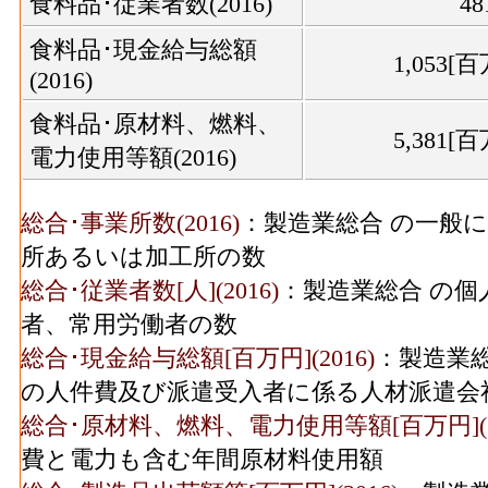
食料品･従業者数(2016)
48
食料品･現金給与総額
1,053[
(2016)
食料品･原材料、燃料、
5,381[
電力使用等額(2016)
食料品･製造品出荷額等
9,886[
総合･事業所数(2016)
：製造業総合 の一般
(2016)
所あるいは加工所の数
食料品･粗付加価値額
総合･従業者数[人](2016)
：製造業総合 の個
4,168[
(2016)
者、常用労働者の数
食料品･有形固定資産年
総合･現金給与総額[百万円](2016)
：製造業総
1,184[
末現在高(2016)
の人件費及び派遣受入者に係る人材派遣会
総合･原材料、燃料、電力使用等額[百万円](20
飲料煙草飼料･事業所数
費と電力も含む年間原材料使用額
(2016)