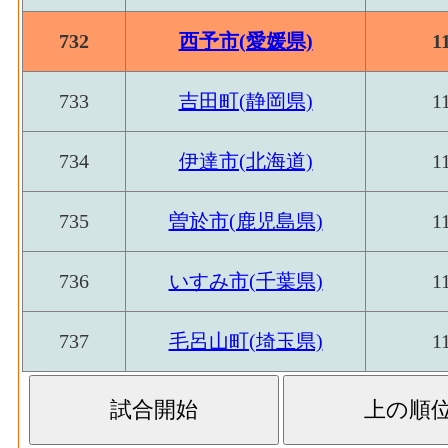
電子部品･事業所数
の支払額
(2016)
732
西予市(愛媛県)
1
パルプ紙･原材料、燃料、電力使用等額[百万円]
紙加工品製造業 の燃料費と電力も含む年
電子部品･従業者数
1
733
吉田町(静岡県)
1
パルプ紙･製造品出荷額等[百万円](2016)
：
(2016)
業 の製造工程から生じた年間製造品出荷額
電気機械･事業所数
734
伊達市(北海道)
1
パルプ紙･粗付加価値額[百万円](2016)
：パ
(2016)
の年間の製造品生産活動によって新規に付
電気機械･従業者数
735
曽於市(鹿児島県)
1
10
パルプ紙･有形固定資産年末現在高[百万円](20
(2016)
工品製造業 の従業者10人以上事業所にお
輸送用機械･事業所数
736
いすみ市(千葉県)
1
高
(2016)
印刷･事業所数(2016)
：印刷・同関連業 の
737
毛呂山町(埼玉県)
1
輸送用機械･従業者数
製造所あるいは加工所の数
(2016)
印刷･従業者数[人](2016)
：印刷・同関連業 
従業者、常用労働者の数
その他･事業所数(2016)
印刷･現金給与総額[百万円](2016)
：印刷・同