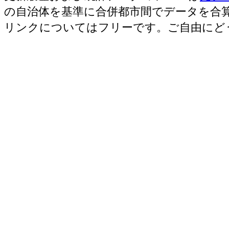
窯土石･従業者数[人](2016)
：窯業・土石製
の自治体を基準に合併都市間でデータを合
無給家族従業者、常用労働者の数
リンクについてはフリーです。ご自由にど
窯土石･現金給与総額[百万円](2016)
：窯業・
に従事する者の人件費及び派遣受入者に係
額
窯土石･原材料、燃料、電力使用等額[百万円](
製造業 の燃料費と電力も含む年間原材料
窯土石･製造品出荷額等[百万円](2016)
：窯
工程から生じた年間製造品出荷額
窯土石･粗付加価値額[百万円](2016)
：窯業
製造品生産活動によって新規に付加された
窯土石･有形固定資産年末現在高[百万円](201
業 の従業者10人以上事業所における有形
鉄鋼業･事業所数(2016)
：鉄鋼業 の一般に
あるいは加工所の数