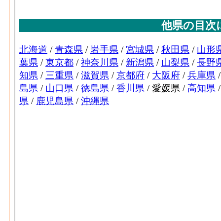
族従業者、常用労働者の数
ゴム･現金給与総額[百万円](2016)
：ゴム製品
る者の人件費及び派遣受入者に係る人材派
ゴム･原材料、燃料、電力使用等額[百万円](20
の燃料費と電力も含む年間原材料使用額
ゴム･製造品出荷額等[百万円](2016)
：ゴム
ら生じた年間製造品出荷額
ゴム･粗付加価値額[百万円](2016)
：ゴム製
生産活動によって新規に付加された価値
ゴム･有形固定資産年末現在高[百万円](2016
業者10人以上事業所における有形固定資産
なめし皮毛皮･事業所数(2016)
：なめし革・
般に言う工場、製作所、製造所あるいは加
なめし皮毛皮･従業者数[人](2016)
：なめし
の個人事業主及び無給家族従業者、常用労