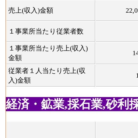
生じた年間製造品出荷額
売上(収入)金額
22,
繊維･現金給与総額
247[
食料品･粗付加価値額[百万円](2016)
：食料
(2016)
産活動によって新規に付加された価値
１事業所当たり従業者数
繊維･原材料、燃料、電
食料品･有形固定資産年末現在高[百万円](201
343[
力使用等額(2016)
者10人以上事業所における有形固定資産年
１事業所当たり売上(収入)
1
飲料煙草飼料･事業所数(2016)
：飲料・たば
繊維･製造品出荷額等
金額
874[
(2016)
般に言う工場、製作所、製造所あるいは加
従業者１人当たり売上(収
飲料煙草飼料･従業者数[人](2016)
：飲料・
繊維･粗付加価値額
491[
入)金額
の個人事業主及び無給家族従業者、常用労
(2016)
飲料煙草飼料･現金給与総額[百万円](2016)
繊維･有形固定資産年末
112[
経済・鉱業,採石業,砂利採取
業総合 の'事業に従事する者の人件費及び
現在高(2016)
会社への支払額
木材等･事業所数(2016)
飲料煙草飼料･原材料、燃料、電力使用等額[百万
ばこ・飼料製造業総合 の燃料費と電力も
木材等･従業者数(2016)
8