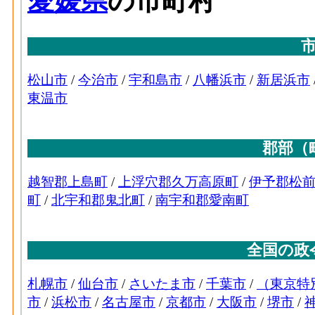
業 の'事業に従事する者の人件費及び派遣
への支払額
プラスチック･原材料、燃料、電力使用等額[百万
チック製品製造業 の燃料費と電力も含む
プラスチック･製造品出荷額等[百万円](2016
造業 の製造工程から生じた年間製造品出
プラスチック･粗付加価値額[百万円](2016)
業 の年間の製造品生産活動によって新規
プラスチック･有形固定資産年末現在高[百万円]
ク製品製造業 の従業者10人以上事業所に
在高
ゴム･事業所数(2016)
：ゴム製品製造業 の
製造所あるいは加工所の数
ゴム･従業者数[人](2016)
：ゴム製品製造業