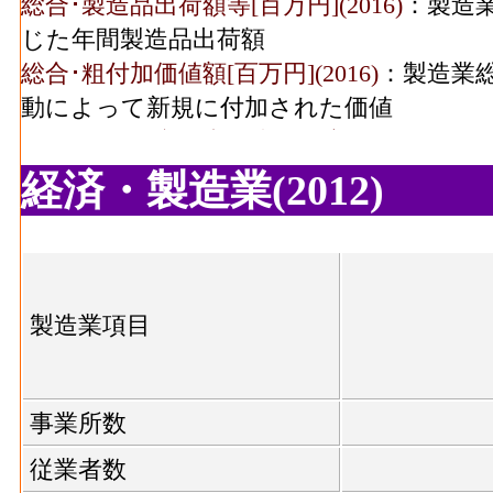
総合･製造品出荷額等[百万円](2016)
：製造
飲料煙草飼料･従業者数
8
じた年間製造品出荷額
(2016)
総合･粗付加価値額[百万円](2016)
：製造業
飲料煙草飼料･現金給与
動によって新規に付加された価値
203[
総額(2016)
総合･有形固定資産年末現在高[百万円](2016
飲料煙草飼料･原材料、
人以上事業所における有形固定資産年末現
経済・製造業(2012)
766[
燃料、電力使用等額
食料品･事業所数(2016)
：食料品製造業 の
(2016)
製造所あるいは加工所の数
食料品･従業者数[人](2016)
：食料品製造業
飲料煙草飼料･製造品出
1,366[
従業者、常用労働者の数
荷額等(2016)
製造業項目
食料品･現金給与総額[百万円](2016)
：食料品
飲料煙草飼料･粗付加価
538[
る者の人件費及び派遣受入者に係る人材派
値額(2016)
食料品･原材料、燃料、電力使用等額[百万円](
事業所数
繊維･事業所数(2016)
燃料費と電力も含む年間原材料使用額
従業者数
食料品･製造品出荷額等[百万円](2016)
：食
繊維･従業者数(2016)
15