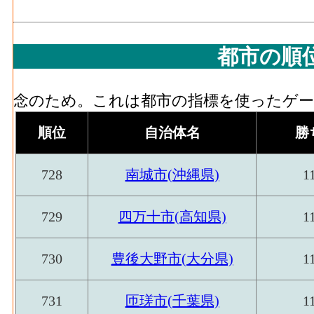
家具装備品･原材料、燃料、電力使用等額[百万円
窯土石･有形固定資産年
1,120[
品製造業 の燃料費と電力も含む年間原材
末現在高(2016)
都市の順
家具装備品･製造品出荷額等[百万円](2016)
鉄鋼業･事業所数(2016)
造工程から生じた年間製造品出荷額
念のため。これは都市の指標を使ったゲーム
鉄鋼業･従業者数(2016)
家具装備品･粗付加価値額[百万円](2016)
：
の製造品生産活動によって新規に付加され
汎用機械･事業所数
順位
自治体名
勝
家具装備品･有形固定資産年末現在高[百万円](
(2016)
造業 の従業者10人以上事業所における有
728
南城市(沖縄県)
1
汎用機械･従業者数
9
パルプ紙･事業所数(2016)
：パルプ・紙・紙
(2016)
う工場、製作所、製造所あるいは加工所の
729
四万十市(高知県)
1
生産用機械･事業所数
パルプ紙･従業者数[人](2016)
：パルプ・紙
(2016)
事業主及び無給家族従業者、常用労働者の
730
豊後大野市(大分県)
1
生産用機械･従業者数
パルプ紙･現金給与総額[百万円](2016)
：パ
(2016)
の'事業に従事する者の人件費及び派遣受
731
匝瑳市(千葉県)
1