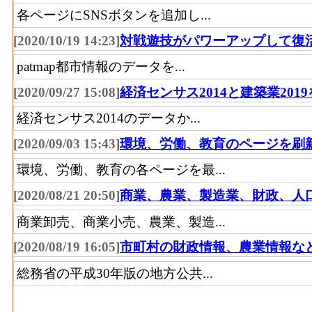
造業（家具を除く） の燃料費と電力も含
各ページにSNSボタンを追加し...
ゴム･事業所数(2016)
木材等･製造品出荷額等[百万円](2016)
：木
[2020/10/19 14:23]
対戦遊技がパワーアップして復
除く） の製造工程から生じた年間製造品
ゴム･従業者数(2016)
2
patmap都市情報のデータを...
木材等･粗付加価値額[百万円](2016)
：木材
窯土石･事業所数(2016)
く） の年間の製造品生産活動によって新
[2020/09/27 15:08]
経済センサス2014と建築業201
窯土石･従業者数(2016)
16
木材等･有形固定資産年末現在高[百万円](201
経済センサス2014のデータか...
（家具を除く） の従業者10人以上事業所
窯土石･現金給与総額
[2020/09/03 15:43]
環境、労働、教育のページを刷
356[
現在高
(2016)
環境、労働、教育の各ページを最...
家具装備品･事業所数(2016)
：家具・装備品
窯土石･原材料、燃料、
[2020/08/21 20:50]
商業、農業、製造業、財政、人
1,747[
場、製作所、製造所あるいは加工所の数
電力使用等額(2016)
家具装備品･従業者数[人](2016)
：家具・装
商業卸売、商業小売、農業、製造...
窯土石･製造品出荷額等
び無給家族従業者、常用労働者の数
2,769[
[2020/08/19 16:05]
市町村の財政情報、農業情報な
(2016)
家具装備品･現金給与総額[百万円](2016)
：
総務省の平成30年版の地方公共...
窯土石･粗付加価値額
業に従事する者の人件費及び派遣受入者に
949[
(2016)
払額