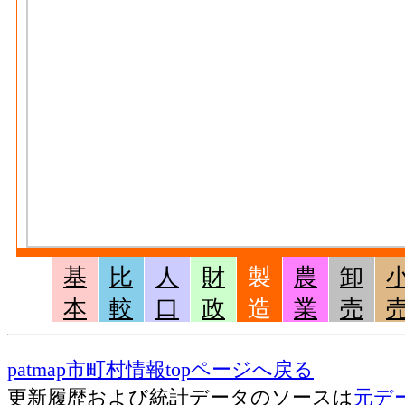
なめし皮毛皮･現金給与総額[百万円](2016)
製造業 の'事業に従事する者の人件費及び
会社への支払額
なめし皮毛皮･原材料、燃料、電力使用等額[百万
革・同製品・毛皮製造業 の燃料費と電力
なめし皮毛皮･製造品出荷額等[百万円](2016
皮製造業 の製造工程から生じた年間製造
なめし皮毛皮･粗付加価値額[百万円](2016)
製造業 の年間の製造品生産活動によって
なめし皮毛皮･有形固定資産年末現在高[百万円]
基
比
人
財
製
農
卸
製品・毛皮製造業 の従業者10人以上事業
本
較
口
政
造
業
売
末現在高
窯土石･事業所数(2016)
：窯業・土石製品製
patmap市町村情報topページへ戻る
製作所、製造所あるいは加工所の数
更新履歴および統計データのソースは
元デ