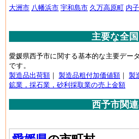
業に従事する者の人件費及び派遣受入者に
大洲市
八幡浜市
宇和島市
久万高原町
内
払額
石油･原材料、燃料、電力使用等額[百万円](20
品製造業 の燃料費と電力も含む年間原材
主要な全国
石油･製造品出荷額等[百万円](2016)
：石油
造工程から生じた年間製造品出荷額
愛媛県西予市に関する基本的な主要デー
石油･粗付加価値額[百万円](2016)
：石油製
です。
の製造品生産活動によって新規に付加され
製造品出荷額
｜
製造品粗付加価値額
｜
製
石油･有形固定資産年末現在高[百万円](2016
鉱業，採石業，砂利採取業の売上金額
造業 の従業者10人以上事業所における有
プラスチック･事業所数(2016)
：プラスチッ
西予市関連
う工場、製作所、製造所あるいは加工所の
プラスチック･従業者数[人](2016)
：プラス
事業主及び無給家族従業者、常用労働者の
プラスチック･現金給与総額[百万円](2016)