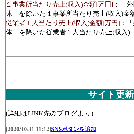
１事業所当たり売上(収入)金額[万円]
：「外
(2016)
繊維･製造品出荷額等[百万円](2016)
：繊維
体」を除いた１事業所当たり売上(収入)金
じた年間製造品出荷額
パルプ紙･従業者数
3
従業者１人当たり売上(収入)金額[万円]
：「
(2016)
繊維･粗付加価値額[百万円](2016)
：繊維工
体」を除いた従業者１人当たり売上(収入)
活動によって新規に付加された価値
印刷･事業所数(2016)
繊維･有形固定資産年末現在高[百万円](2016
印刷･従業者数(2016)
7
10人以上事業所における有形固定資産年末
化学工業･事業所数
木材等･事業所数(2016)
：木材・木製品製造
(2016)
に言う工場、製作所、製造所あるいは加工
木材等･従業者数[人](2016)
：木材・木製品
化学工業･従業者数
4
人事業主及び無給家族従業者、常用労働者
(2016)
サイト更新
木材等･現金給与総額[百万円](2016)
：木材
プラスチック･事業所数
く） の'事業に従事する者の人件費及び派
(2016)
(詳細はLINK先のブログより)
社への支払額
プラスチック･従業者数
3
木材等･原材料、燃料、電力使用等額[百万円](
[2020/10/31 11:12]
SNSボタンを追加
(2016)