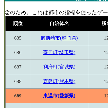
念のため。これは都市の指標を使ったゲーム
順位
自治体名
勝
685
御前崎市(静岡県)
1
686
寄居町(埼玉県)
1
687
利府町(宮城県)
1
688
嘉島町(熊本県)
1
689
東温市(愛媛県)
1