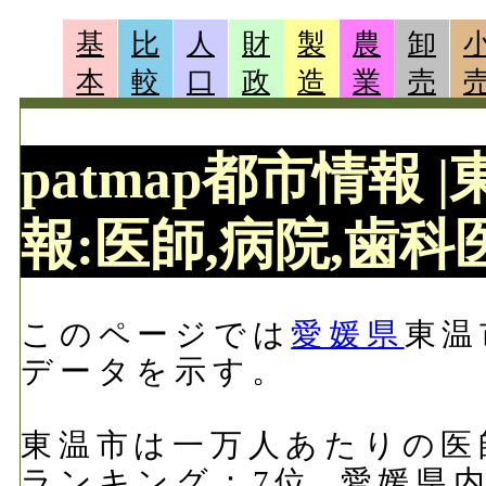
基
比
人
財
製
農
卸
本
較
口
政
造
業
売
patmap都市情報
報:医師,病院,歯科医
このページでは
愛媛県
東温
データを示す。
東温市は一万人あたりの医師数
ランキング：7位, 愛媛県