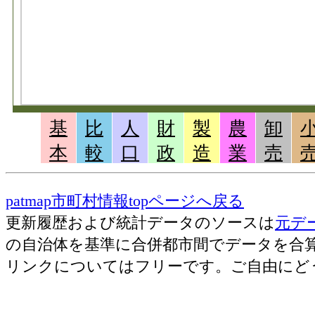
基
比
人
財
製
農
卸
本
較
口
政
造
業
売
patmap市町村情報topページへ戻る
更新履歴および統計データのソースは
元デ
の自治体を基準に合併都市間でデータを合
リンクについてはフリーです。ご自由にど