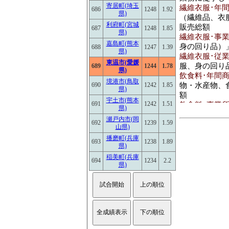
(2016)
寄居町(埼玉
繊維衣服･年間商
686
1248
1.92
県)
（繊維品、衣
利府町(宮城
販売総額
687
1248
1.85
県)
繊維衣服･事業所
嘉島町(熊本
身の回り品）
688
1247
1.39
県)
繊維衣服･従業員
東温市(愛媛
服、身の回り
689
1244
1.78
県)
飲食料･年間商品
境港市(鳥取
物・水産物、
690
1242
1.85
県)
額
宇土市(熊本
691
1242
1.51
飲食料･事業所数
県)
料・飲料)」 
瀬戸内市(岡
692
1239
1.59
飲食料･従業員数[
山県)
食料・飲料)
播磨町(兵庫
693
1238
1.89
建築鉱物金属材
県)
物・金属材料
稲美町(兵庫
694
1234
2.2
品、非鉄金属
県)
額
建築鉱物金属材料
卸売業(建築
生資源)」 を
建築鉱物金属材料
料等卸売業(