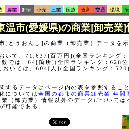
造
農業
卸売
小売
三業
医療
教育
交通
環境
|東温市(愛媛県)の商業[卸売業]
市[とうおんし]の商業（卸売業）データを
て、71,637[百万円](全国ランキング：
数では、64[箇所](全国ランキング：628
おいては、604[人](全国ランキング：52
関するデータはページ内の表を参照するこ
化については
全国の都市の商業卸売業 年間
商業（卸売業）情報以外のデータについては
が可能である。