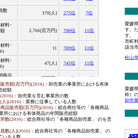
員数
370[人]
275位
7位
愛媛
材料･
す。
2,766[百万円]
700位
11位
売額
す。
市町
材料･
該当
11
709位
11位
6)
松山
材料･
47[人]
745位
11位
6)
間商品
1,175[百万円]
715位
11位
売額[百万円](2016)
：卸売業の事業所における有体
愛媛
売総額
業所数
10
638位
10位
粋）
016)
：卸売業を営む事業所の数
卸売
](2016)
：業務に従事している人数
業員数
品販売額[百万円](2016)
：総合商社等の「各種商品
33[人]
711位
11位
事業所における有体商品の年間販売総額
数(2016)
：総合商社等の「各種商品卸売業」 のを営
所数
15
515位
9位
数[人](2016)
：総合商社等の「各種商品卸売業」 の
員数
153[人]
402位
8位
ている人数