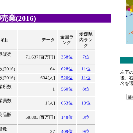
業(2016)
愛媛県
全国ラ
業項目
データ
内ラン
ンク
ク
品販売
71,637[百万円]
358位
7位
2016)
64
628位
11位
左下
後、
2016)
604[人]
520位
11位
名を
業所数
1
560位
8位
業員数
1[人]
653位
10位
商品販
59,803[百万円]
148位
3位
所数
27
409位
9位