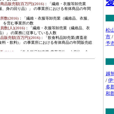
品販売額[百万円](2016)
：「繊維・衣服等卸売業
服、身の回り品）」 の事業所における有体商品の年間
数(2016)
：「繊維・衣服等卸売業（繊維品、衣服、
」 を営む事業所の数
数[人](2016)
：「繊維・衣服等卸売業（繊維品、衣
品）」 の業務に従事している人数
販売額[百万円](2016)
：「飲食料品卸売業(農畜産
食料・飲料)」 の事業所における有体商品の年間販売総
(2016)
：「飲食料品卸売業(農畜産物・水産物、食
を営む事業所の数
人](2016)
：「飲食料品卸売業(農畜産物・水産物、
」 の業務に従事している人数
料･年間商品販売額[百万円](2016)
：「建築材料、鉱
等卸売業(建築材料、化学製品、石油・鉱物、鉄鋼製
、再生資源)」 の事業所における有体商品の年間販売総
･事業所数(2016)
：「建築材料、鉱物・金属材料等
材料、化学製品、石油・鉱物、鉄鋼製品、非鉄金属、再
営む事業所の数
･従業員数[人](2016)
：「建築材料、鉱物・金属材
建築材料、化学製品、石油・鉱物、鉄鋼製品、非鉄金