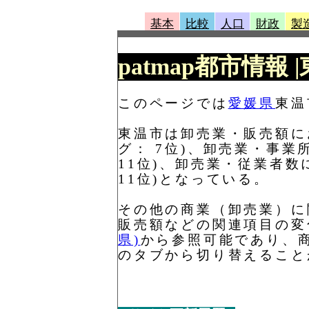
基本
比較
人口
財政
製
patmap都市情報 
このページでは
愛媛県
東温
東温市は卸売業・販売額におい
グ： 7位)、卸売業・事業所
11位)、卸売業・従業者数に
11位)となっている。
その他の商業（卸売業）に
販売額などの関連項目の変
県)
から参照可能であり、
のタブから切り替えること