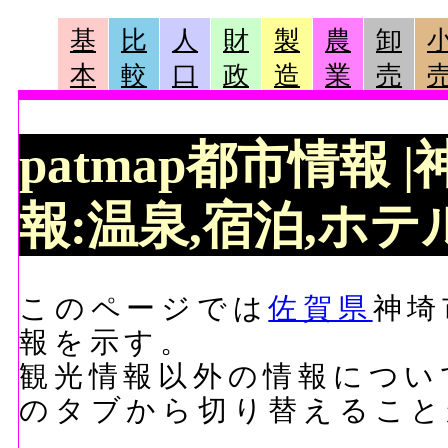
基
比
人
財
製
農
卸
本
較
口
政
造
業
売
patmap都市情報
報:温泉,宿泊,ホテル
このページでは
佐賀県
神埼
報を示す。
観光情報以外の情報につい
のタブから切り替えること