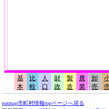
基
比
人
財
製
農
卸
本
較
口
政
造
業
売
patmap市町村情報topページへ戻る