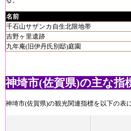
る。
名前
千石山サザンカ自生北限地帯
吉野ヶ里遺跡
九年庵(旧伊丹氏別邸)庭園
神埼市(佐賀県)の主な指
神埼市(佐賀県)の観光関連指標を以下の表