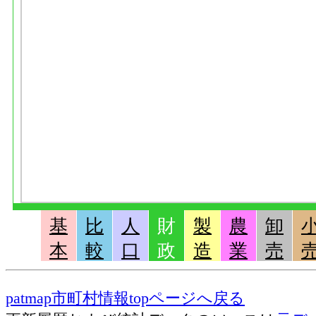
基
比
人
財
製
農
卸
本
較
口
政
造
業
売
patmap市町村情報topページへ戻る