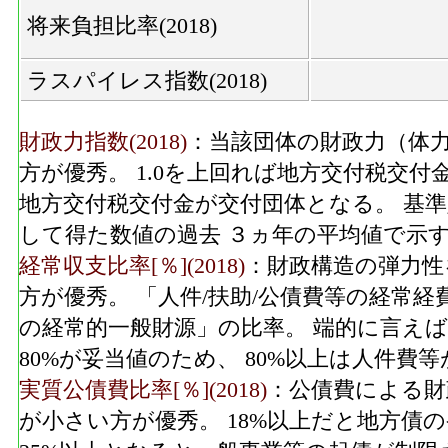
将来負担比率(2018)
ラスパイレス指数(2018)
財政力指数(2018)
：当該団体の財政力（体力
方が優秀。 1.0を上回れば地方交付税交付
地方交付税交付金が交付団体となる。 基
して得た数値の過去 ３ヵ年の平均値で示
経常収支比率[％](2018)
：財政構造の弾力性
方が優秀。 「人件/扶助/公債費等の経常
の経常的一般財源」の比率。 端的に言えば
80%が妥当値のため、 80%以上は人件
実質公債費比率[％](2018)
：公債費による財
が小さい方が優秀。 18%以上だと地方債