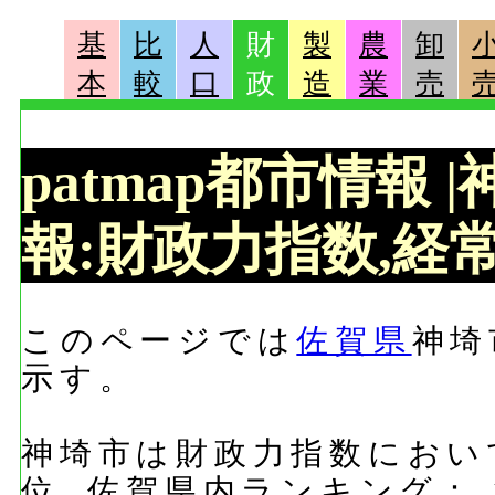
基
比
人
財
製
農
卸
本
較
口
政
造
業
売
patmap都市情報
報:財政力指数,経常
このページでは
佐賀県
神埼
示す。
神埼市は財政力指数において
位, 佐賀県内ランキング：