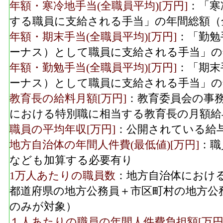
年額・寒冷地手当(全職員平均)[万円]
：「寒
する職員に支給される手当」の年間総額（
年額・期末手当(全職員平均)[万円]
：「勤勉
ーナス）として職員に支給される手当」の
年額・勤勉手当(全職員平均)[万円]
：「期末
ーナス）として職員に支給される手当」の
教育長の給料月額[万円]
：教育委員会の事
における特別職に相当する教育長の月額給
職員の平均年収[万円]
：公開されている給
地方自治体の年間人件費(最低値)[万円]
：職
なども加算する必要有り
1万人あたりの職員数
：地方自治体におけ
都道府県の地方公務員＋市区町村の地方公
のみが対象）
１人あたりの職員の年間人件費負担額[万円