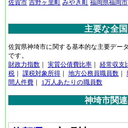
佐賀市
吉野ヶ里町
みやき町
福岡県福岡市
主要な全国
佐賀県神埼市に関する基本的な主要デー
です。
財政力指数
｜
実質公債費比率
｜
経常収支
税
｜
課税対象所得
｜
地方公務員職員数
｜
間人件費
｜
1万人あたりの職員数
神埼市関連