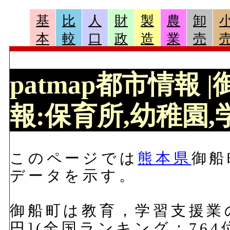
基
比
人
財
製
農
卸
本
較
口
政
造
業
売
patmap都市情報
報:保育所,幼稚園,学
このページでは
熊本県
御船
データを示す。
御船町は教育，学習支援業の
円](全国ランキング：764