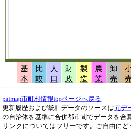
基
比
人
財
製
農
卸
本
較
口
政
造
業
売
patmap市町村情報topページへ戻る
更新履歴および統計データのソースは
元デ
の自治体を基準に合併都市間でデータを合
リンクについてはフリーです。ご自由にど