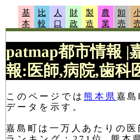
基
比
人
財
製
農
卸
本
較
口
政
造
業
売
patmap都市情報
報:医師,病院,歯科医
このページでは
熊本県
嘉島
データを示す。
嘉島町は一万人あたりの医師数
ランキング：271位, 熊本