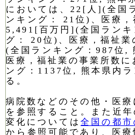
においては、22[人](全国
ンキング： 21位)、医療
5,491[百万円](全国ラン
グ： 20位)、医療，福祉業
(全国ランキング：987位,
医療，福祉業の事業所数にお
ング：1137位, 熊本県内
る。
病院数などのその他・医療
を参照すること。また近年
変化については
全国の都市
から参照可能であり、医療