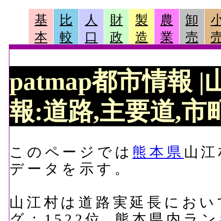
基
比
人
財
製
農
卸
本
較
口
政
造
業
売
patmap都市情報
報:道路,主要道,市町
このページでは
熊本県
山江
データを示す。
山江村は道路実延長において、
グ：1522位, 熊本県内ラ