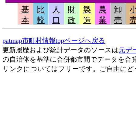
基
比
人
財
製
農
卸
本
較
口
政
造
業
売
patmap市町村情報topページへ戻る
更新履歴および統計データのソースは
元デ
の自治体を基準に合併都市間でデータを合
リンクについてはフリーです。ご自由にど