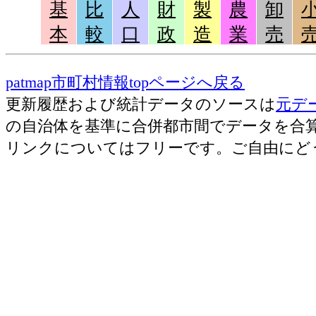
基
比
人
財
製
農
卸
本
較
口
政
造
業
売
patmap市町村情報topページへ戻る
更新履歴および統計データのソースは
元デ
の自治体を基準に合併都市間でデータを合
リンクについてはフリーです。ご自由にど