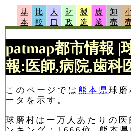
基
比
人
財
製
農
卸
本
較
口
政
造
業
売
patmap都市情報
報:医師,病院,歯科医
このページでは
熊本県
球磨
ータを示す。
球磨村は一万人あたりの医師
ンキング：1666位, 熊本