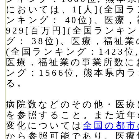
においては、1[人](全国ラ
ンキング： 40位)、医療
929[百万円](全国ランキ
グ： 38位)、医療，福祉業
(全国ランキング：1423位
医療，福祉業の事業所数にお
ング：1566位, 熊本県内
る。
病院数などのその他・医療
を参照すること。また近年
変化については
全国の都市
から参照可能であり、医療