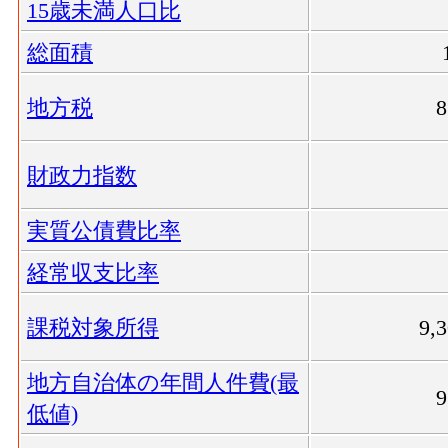
15歳未満人口比
総面積
地方税
財政力指数
実質公債費比率
経常収支比率
課税対象所得
9,
地方自治体の年間人件費(最
低値)