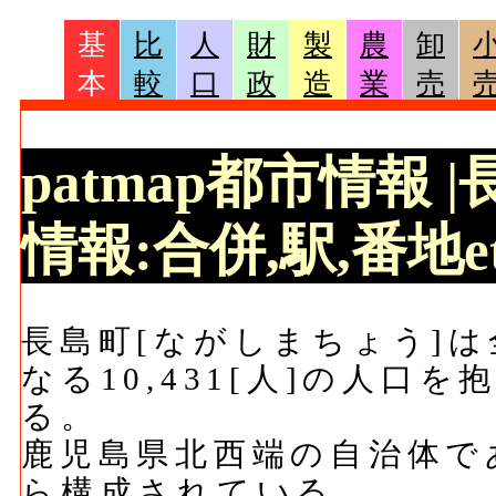
基
比
人
財
製
農
卸
本
較
口
政
造
業
売
patmap都市情報
情報:合併,駅,番地et
長島町[ながしまちょう]は全
なる10,431[人]の人口を
る。
鹿児島県北西端の自治体で
ら構成されている。