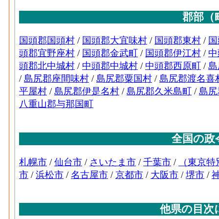
チック製品製造業 の燃料費と電力も含む
プラスチック･製造品出荷額等[百万円](2016
造業 の製造工程から生じた年間製造品出
プラスチック･粗付加価値額[百万円](2016)
業 の年間の製造品生産活動によって新規
プラスチック･有形固定資産年末現在高[百万円]
ク製品製造業 の従業者10人以上事業所に
在高
ゴム･事業所数(2016)
：ゴム製品製造業 の
製造所あるいは加工所の数
ゴム･従業者数[人](2016)
：ゴム製品製造業
族従業者、常用労働者の数
ゴム･現金給与総額[百万円](2016)
：ゴム製品
る者の人件費及び派遣受入者に係る人材派
ゴム･原材料、燃料、電力使用等額[百万円](20