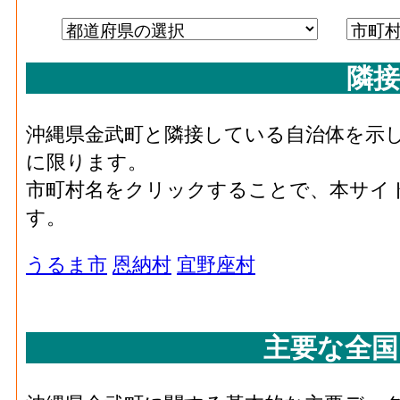
化学工業･製造品出荷額等[百万円](2016)
：
じた年間製造品出荷額
化学工業･粗付加価値額[百万円](2016)
：化
隣接
活動によって新規に付加された価値
化学工業･有形固定資産年末現在高[百万円](20
沖縄県金武町と隣接している自治体を示
10人以上事業所における有形固定資産年末
に限ります。
石油･事業所数(2016)
：石油製品・石炭製品
市町村名をクリックすることで、本サイ
場、製作所、製造所あるいは加工所の数
す。
石油･従業者数[人](2016)
：石油製品・石炭製
び無給家族従業者、常用労働者の数
うるま市
恩納村
宜野座村
石油･現金給与総額[百万円](2016)
：石油製品
業に従事する者の人件費及び派遣受入者に
払額
主要な全国
石油･原材料、燃料、電力使用等額[百万円](20
品製造業 の燃料費と電力も含む年間原材