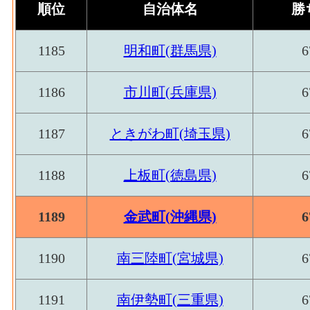
順位
自治体名
勝
造工程から生じた年間製造品出荷額
家具装備品･粗付加価値額[百万円](2016)
：
1185
明和町(群馬県)
6
の製造品生産活動によって新規に付加され
家具装備品･有形固定資産年末現在高[百万円](
1186
市川町(兵庫県)
6
造業 の従業者10人以上事業所における有
パルプ紙･事業所数(2016)
：パルプ・紙・紙
1187
ときがわ町(埼玉県)
6
う工場、製作所、製造所あるいは加工所の
パルプ紙･従業者数[人](2016)
：パルプ・紙
1188
上板町(徳島県)
6
事業主及び無給家族従業者、常用労働者の
パルプ紙･現金給与総額[百万円](2016)
：パ
1189
金武町(沖縄県)
6
の'事業に従事する者の人件費及び派遣受
の支払額
1190
南三陸町(宮城県)
6
パルプ紙･原材料、燃料、電力使用等額[百万円]
紙加工品製造業 の燃料費と電力も含む年
1191
南伊勢町(三重県)
6