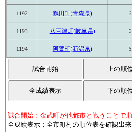
パルプ紙･製造品出荷額等[百万円](2016)
：
業 の製造工程から生じた年間製造品出荷額
1192
鶴田町(青森県)
6
パルプ紙･粗付加価値額[百万円](2016)
：パ
の年間の製造品生産活動によって新規に付
1193
八百津町(岐阜県)
6
パルプ紙･有形固定資産年末現在高[百万円](20
工品製造業 の従業者10人以上事業所にお
1194
阿賀町(新潟県)
6
高
印刷･事業所数(2016)
：印刷・同関連業 の
製造所あるいは加工所の数
印刷･従業者数[人](2016)
：印刷・同関連業 
従業者、常用労働者の数
印刷･現金給与総額[百万円](2016)
：印刷・同
る者の人件費及び派遣受入者に係る人材派
試合開始：金武町が他都市と戦うことで
印刷･原材料、燃料、電力使用等額[百万円](20
全成績表示：全市町村の順位表を確認出来
燃料費と電力も含む年間原材料使用額