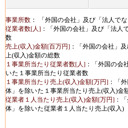
飲料煙草飼料･有形固定資産年末現在高[百万円]
こ・飼料製造業総合 の従業者10人以上事
事業所数
： 「外国の会社」及び「法人で
年末現在高
従業者数[人]
：「外国の会社」及び「法人
繊維･事業所数(2016)
：繊維工業総合 の一
数
造所あるいは加工所の数
売上(収入)金額[百万円]
：「外国の会社」及
繊維･従業者数[人](2016)
：繊維工業総合 の
上(収入)金額の総数
業者、常用労働者の数
１事業所当たり従業者数[人]
：「外国の会
繊維･現金給与総額[百万円](2016)
：繊維工業
いた１事業所当たり従業者数
者の人件費及び派遣受入者に係る人材派遣
１事業所当たり売上(収入)金額[万円]
：「外
繊維･原材料、燃料、電力使用等額[百万円](20
体」を除いた１事業所当たり売上(収入)金
料費と電力も含む年間原材料使用額
従業者１人当たり売上(収入)金額[万円]
：「
繊維･製造品出荷額等[百万円](2016)
：繊維
体」を除いた従業者１人当たり売上(収入)
じた年間製造品出荷額
繊維･粗付加価値額[百万円](2016)
：繊維工