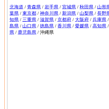
の燃料費と電力も含む年間原材料使用額
ゴム･製造品出荷額等[百万円](2016)
：ゴム
ら生じた年間製造品出荷額
ゴム･粗付加価値額[百万円](2016)
：ゴム製
生産活動によって新規に付加された価値
ゴム･有形固定資産年末現在高[百万円](2016
業者10人以上事業所における有形固定資産
なめし皮毛皮･事業所数(2016)
：なめし革・
般に言う工場、製作所、製造所あるいは加
なめし皮毛皮･従業者数[人](2016)
：なめし
の個人事業主及び無給家族従業者、常用労
なめし皮毛皮･現金給与総額[百万円](2016)
製造業 の'事業に従事する者の人件費及び
会社への支払額