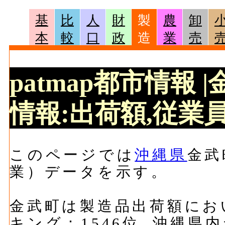
基
比
人
財
製
農
卸
本
較
口
政
造
業
売
patmap都市情報
情報:出荷額,従業員
このページでは
沖縄県
金武
業）データを示す。
金武町は製造品出荷額において
キング：1546位, 沖縄県