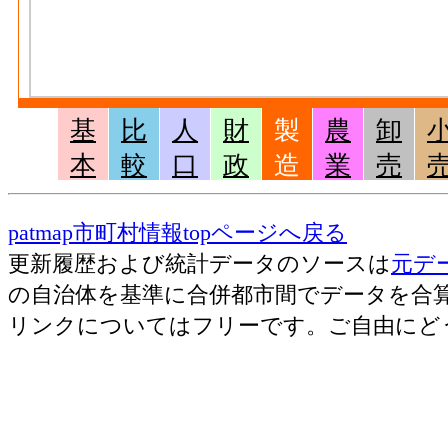
なめし皮毛皮･原材料、燃料、電力使用等額[百万
革・同製品・毛皮製造業 の燃料費と電力
なめし皮毛皮･製造品出荷額等[百万円](2016
皮製造業 の製造工程から生じた年間製造
基
比
人
財
製
農
卸
なめし皮毛皮･粗付加価値額[百万円](2016)
本
較
口
政
造
業
売
製造業 の年間の製造品生産活動によって
なめし皮毛皮･有形固定資産年末現在高[百万円]
製品・毛皮製造業 の従業者10人以上事業
patmap市町村情報topページへ戻る
末現在高
更新履歴および統計データのソースは
元デ
窯土石･事業所数(2016)
：窯業・土石製品製
の自治体を基準に合併都市間でデータを合
製作所、製造所あるいは加工所の数
リンクについてはフリーです。ご自由にど
窯土石･従業者数[人](2016)
：窯業・土石製
無給家族従業者、常用労働者の数
窯土石･現金給与総額[百万円](2016)
：窯業・
に従事する者の人件費及び派遣受入者に係