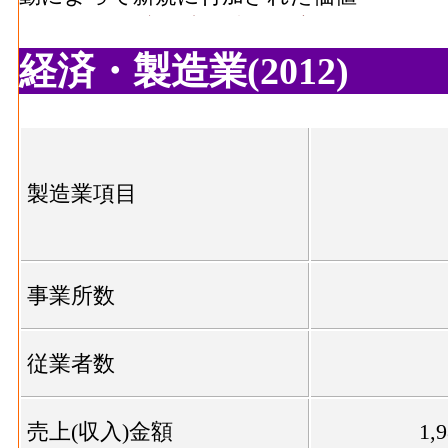
総合･有形固定資産年末現在高[百万円](2016
人以上事業所における有形固定資産年末現
経済・製造業(2012)
食料品･事業所数(2016)
：食料品製造業 の
製造所あるいは加工所の数
食料品･従業者数[人](2016)
：食料品製造業
従業者、常用労働者の数
製造業項目
食料品･現金給与総額[百万円](2016)
：食料品
る者の人件費及び派遣受入者に係る人材派
食料品･原材料、燃料、電力使用等額[百万円](
事業所数
燃料費と電力も含む年間原材料使用額
食料品･製造品出荷額等[百万円](2016)
：食
従業者数
生じた年間製造品出荷額
食料品･粗付加価値額[百万円](2016)
：食料
産活動によって新規に付加された価値
売上(収入)金額
1,