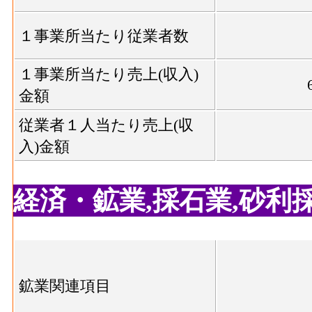
食料品･有形固定資産年末現在高[百万円](201
者10人以上事業所における有形固定資産年
１事業所当たり従業者数
飲料煙草飼料･事業所数(2016)
：飲料・たば
般に言う工場、製作所、製造所あるいは加
１事業所当たり売上(収入)
飲料煙草飼料･従業者数[人](2016)
：飲料・
金額
の個人事業主及び無給家族従業者、常用労
従業者１人当たり売上(収
飲料煙草飼料･現金給与総額[百万円](2016)
入)金額
業総合 の'事業に従事する者の人件費及び
会社への支払額
経済・鉱業,採石業,砂利採取
飲料煙草飼料･原材料、燃料、電力使用等額[百万
ばこ・飼料製造業総合 の燃料費と電力も
飲料煙草飼料･製造品出荷額等[百万円](2016
造業総合 の製造工程から生じた年間製造
鉱業関連項目
飲料煙草飼料･粗付加価値額[百万円](2016)
業総合 の年間の製造品生産活動によって