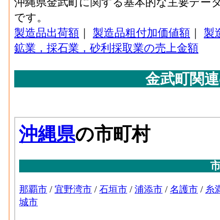
沖縄県金武町に関する基本的な主要デー
石油･製造品出荷額等[百万円](2016)
：石油
です。
造工程から生じた年間製造品出荷額
製造品出荷額
｜
製造品粗付加価値額
｜
製
石油･粗付加価値額[百万円](2016)
：石油製
鉱業，採石業，砂利採取業の売上金額
の製造品生産活動によって新規に付加され
石油･有形固定資産年末現在高[百万円](2016
金武町関連
造業 の従業者10人以上事業所における有
プラスチック･事業所数(2016)
：プラスチッ
う工場、製作所、製造所あるいは加工所の
プラスチック･従業者数[人](2016)
：プラス
事業主及び無給家族従業者、常用労働者の
プラスチック･現金給与総額[百万円](2016)
業 の'事業に従事する者の人件費及び派遣
への支払額
プラスチック･原材料、燃料、電力使用等額[百万