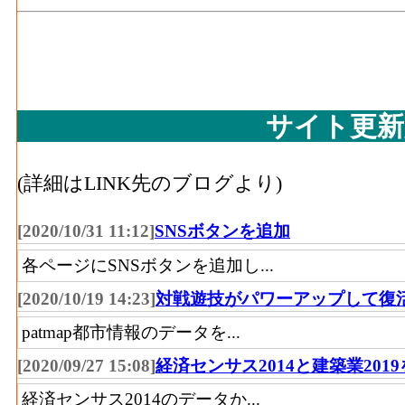
活動によって新規に付加された価値
繊維･有形固定資産年末現在高[百万円](2016
10人以上事業所における有形固定資産年末
木材等･事業所数(2016)
：木材・木製品製造
サイト更新
に言う工場、製作所、製造所あるいは加工
木材等･従業者数[人](2016)
：木材・木製品
人事業主及び無給家族従業者、常用労働者
(詳細はLINK先のブログより)
木材等･現金給与総額[百万円](2016)
：木材
[2020/10/31 11:12]
SNSボタンを追加
く） の'事業に従事する者の人件費及び派
社への支払額
各ページにSNSボタンを追加し...
木材等･原材料、燃料、電力使用等額[百万円](
[2020/10/19 14:23]
対戦遊技がパワーアップして復
造業（家具を除く） の燃料費と電力も含
patmap都市情報のデータを...
木材等･製造品出荷額等[百万円](2016)
：木
[2020/09/27 15:08]
経済センサス2014と建築業201
除く） の製造工程から生じた年間製造品
経済センサス2014のデータか...