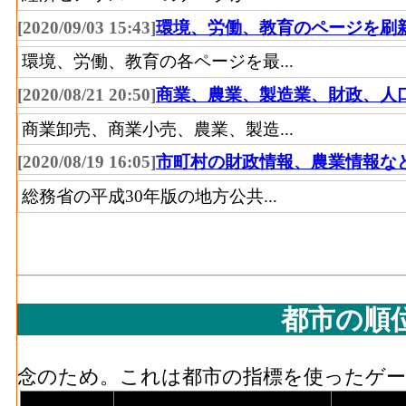
木材等･粗付加価値額[百万円](2016)
：木材
く） の年間の製造品生産活動によって新
[2020/09/03 15:43]
環境、労働、教育のページを刷
木材等･有形固定資産年末現在高[百万円](201
環境、労働、教育の各ページを最...
（家具を除く） の従業者10人以上事業所
[2020/08/21 20:50]
商業、農業、製造業、財政、人
現在高
商業卸売、商業小売、農業、製造...
家具装備品･事業所数(2016)
：家具・装備品
[2020/08/19 16:05]
市町村の財政情報、農業情報な
場、製作所、製造所あるいは加工所の数
家具装備品･従業者数[人](2016)
：家具・装
総務省の平成30年版の地方公共...
び無給家族従業者、常用労働者の数
家具装備品･現金給与総額[百万円](2016)
：
業に従事する者の人件費及び派遣受入者に
払額
都市の順
家具装備品･原材料、燃料、電力使用等額[百万円
品製造業 の燃料費と電力も含む年間原材
念のため。これは都市の指標を使ったゲーム
家具装備品･製造品出荷額等[百万円](2016)