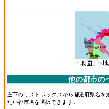
印刷･製造品出荷額等[百万円](2016)
：印刷
生じた年間製造品出荷額
印刷･粗付加価値額[百万円](2016)
：印刷・
産活動によって新規に付加された価値
印刷･有形固定資産年末現在高[百万円](2016
者10人以上事業所における有形固定資産年
化学工業･事業所数(2016)
：化学工業 の一
造所あるいは加工所の数
地図1
地
化学工業･従業者数[人](2016)
：化学工業 
業者、常用労働者の数
他の都市の
化学工業･現金給与総額[百万円](2016)
：化学
者の人件費及び派遣受入者に係る人材派遣
左下のリストボックスから都道府県名を
化学工業･原材料、燃料、電力使用等額[百万円]
たい都市名を選択できます。
料費と電力も含む年間原材料使用額