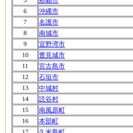
那覇市
6
沖縄市
7
名護市
8
南城市
9
宜野湾市
10
豊見城市
11
宮古島市
12
石垣市
13
中城村
14
読谷村
15
南風原町
16
本部町
17
久米島町