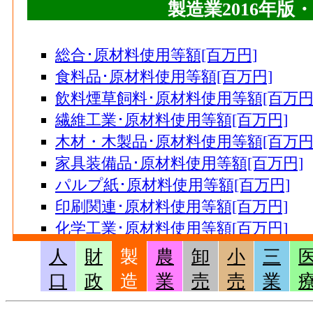
製造業2016年版
総合･原材料使用等額[百万円]
食料品･原材料使用等額[百万円]
飲料煙草飼料･原材料使用等額[百万円
繊維工業･原材料使用等額[百万円]
木材・木製品･原材料使用等額[百万円
家具装備品･原材料使用等額[百万円]
パルプ紙･原材料使用等額[百万円]
印刷関連･原材料使用等額[百万円]
化学工業･原材料使用等額[百万円]
石油製品･原材料使用等額[百万円]
人
財
製
農
卸
小
三
プラスチック･原材料使用等額[百万円
口
政
造
業
売
売
業
ゴム･原材料使用等額[百万円]