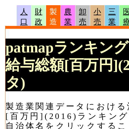
人
財
製
農
卸
小
三
口
政
造
業
売
売
業
patmapランキン
給与総額[百万円](
タ)
製造業関連データにおける
[百万円](2016)ランキ
自治体名をクリックするこ