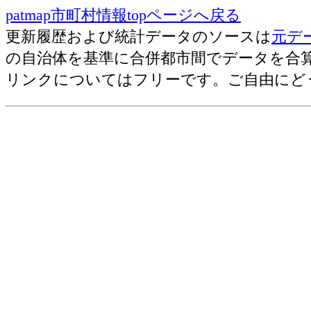
なめし革･原材料使用等額[百万円]
patmap市町村情報topページへ戻る
窯土石･原材料使用等額[百万円]
更新履歴および統計データのソースは
元デ
鉄鋼業･原材料使用等額[百万円]
の自治体を基準に合併都市間でデータを合
非鉄金属･原材料使用等額[百万円]
リンクについてはフリーです。ご自由にど
金属･原材料使用等額[百万円]
汎用機械･原材料使用等額[百万円]
生産機械･原材料使用等額[百万円]
業務機械･原材料使用等額[百万円]
電子部品･原材料使用等額[百万円]
電気機械･原材料使用等額[百万円]
情報通信機械･原材料使用等額[百万円
輸送機械･原材料使用等額[百万円]
その他･原材料使用等額[百万円]
総合･従業者数[人]
食料品･従業者数[人]