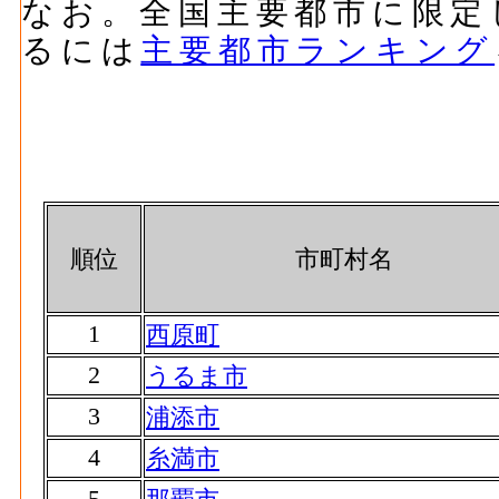
なお。全国主要都市に限定
るには
主要都市ランキング
順位
市町村名
1
西原町
2
うるま市
3
浦添市
4
糸満市
5