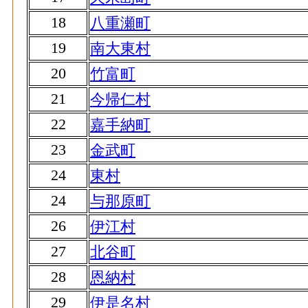
18
八重瀬町
19
南大東村
20
竹富町
21
今帰仁村
22
嘉手納町
23
金武町
24
東村
24
与那原町
26
伊江村
27
北谷町
28
恩納村
29
伊是名村