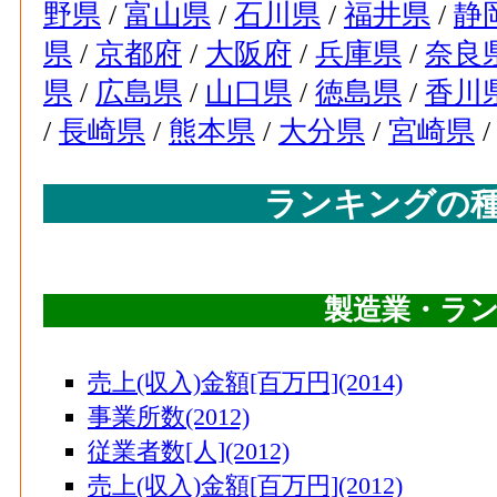
野県
/
富山県
/
石川県
/
福井県
/
静
県
/
京都府
/
大阪府
/
兵庫県
/
奈良
県
/
広島県
/
山口県
/
徳島県
/
香川
/
長崎県
/
熊本県
/
大分県
/
宮崎県
ランキングの
製造業・ラ
売上(収入)金額[百万円](2014)
事業所数(2012)
従業者数[人](2012)
売上(収入)金額[百万円](2012)