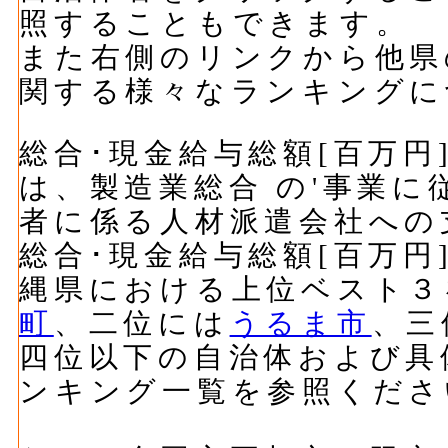
照することもできます。
また右側のリンクから他県
関する様々なランキングに
総合･現金給与総額[百万円]
は、製造業総合 の'事業
者に係る人材派遣会社への
総合･現金給与総額[百万円]
縄県における上位ベスト３
町
、二位には
うるま市
、三
四位以下の自治体および具
ンキング一覧を参照くださ