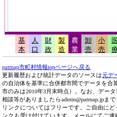
基
人
財
製
農
卸
小
本
口
政
造
業
売
売
patmap市町村情報topページへ戻る
更新履歴および統計データのソースは
元デ
の自治体を基準に合併都市間でデータを合
市のみは2010年3月末時点）。なお、デ
相談等がありましたらadmin@patmap.j
リンクについてはフリーです。ご自由にど
ンクも受け付けています。メールにてご連