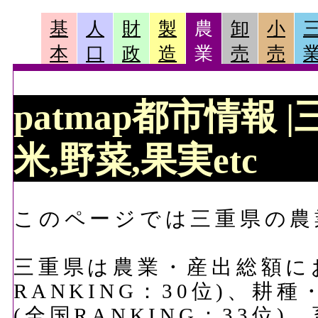
基
人
財
製
農
卸
小
本
口
政
造
業
売
売
patmap都市情報 
米,野菜,果実etc
このページでは三重県の農
三重県は農業・産出総額におい
RANKING：30位)、耕種
(全国RANKING：33位