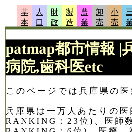
基
人
財
製
農
卸
小
本
口
政
造
業
売
売
patmap都市情報 
病院,歯科医etc
このページでは兵庫県の医
兵庫県は一万人あたりの医師数
RANKING：23位)、医師
RANKING：6位)、医