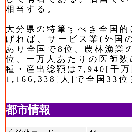
相当する。
大分県の特筆すべき全国的
げれば、サービス業(外国の
あり全国で8位、農林漁業の従
位、一万人あたりの医師数は2
種・産出総額は7,940[千
1,166,338[人]で全国3
都市情報