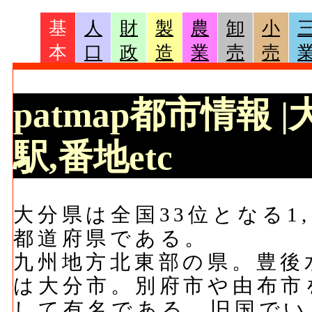
基
人
財
製
農
卸
小
本
口
政
造
業
売
売
patmap都市情報 
駅,番地etc
大分県は全国33位となる1,1
都道府県である。
九州地方北東部の県。豊後
は大分市。別府市や由布市
して有名である。旧国でい