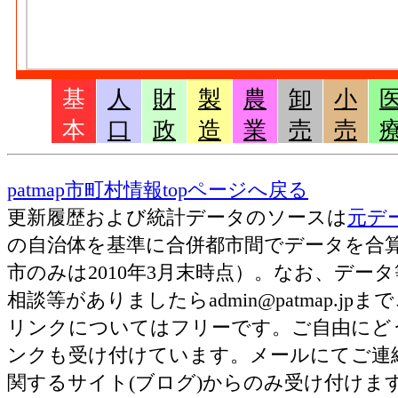
基
人
財
製
農
卸
小
本
口
政
造
業
売
売
patmap市町村情報topページへ戻る
更新履歴および統計データのソースは
元デ
の自治体を基準に合併都市間でデータを合
市のみは2010年3月末時点）。なお、デ
相談等がありましたらadmin@patmap.j
リンクについてはフリーです。ご自由にど
ンクも受け付けています。メールにてご連
関するサイト(ブログ)からのみ受け付け