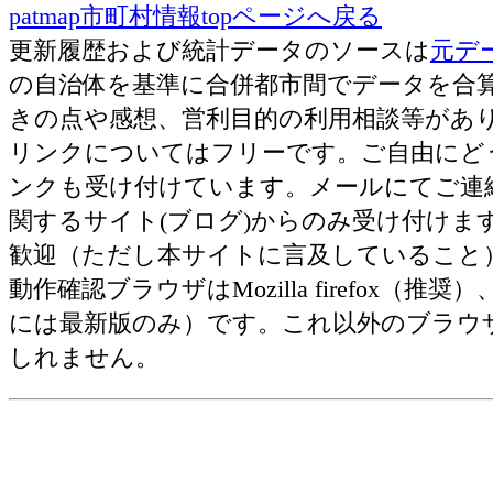
patmap市町村情報topページへ戻る
金属･原材料使用等額[百万
更新履歴および統計データのソースは
元デ
円]
の自治体を基準に合併都市間でデータを合
汎用機械･原材料使用等額
きの点や感想、営利目的の利用相談等がありました
[百万円]
リンクについてはフリーです。ご自由にど
生産機械･原材料使用等額
ンクも受け付けています。メールにてご連
[百万円]
関するサイト(ブログ)からのみ受け付け
業務機械･原材料使用等額
歓迎（ただし本サイトに言及していること
[百万円]
動作確認ブラウザはMozilla firefox（推奨）、Ap
電子部品･原材料使用等額
には最新版のみ）です。これ以外のブラウ
[百万円]
しれません。
電気機械･原材料使用等額
[百万円]
情報通信機械･原材料使用等
額[百万円]