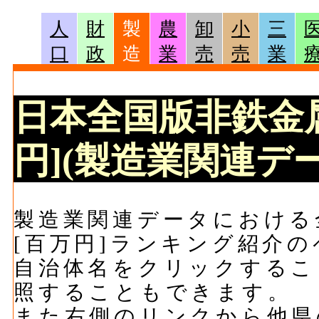
人
財
製
農
卸
小
三
口
政
造
業
売
売
業
日本全国版非鉄金
円](製造業関連デー
製造業関連データにおける
[百万円]ランキング紹介の
自治体名をクリックするこ
照することもできます。
また右側のリンクから他県