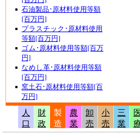
石油製品･原材料使用等額
[百万円]
プラスチック･原材料使用
等額[百万円]
ゴム･原材料使用等額[百万
円]
なめし革･原材料使用等額
[百万円]
窯土石･原材料使用等額[百
万円]
鉄鋼業･原材料使用等額[百
人
財
製
農
卸
小
三
万円]
口
政
造
業
売
売
業
非鉄金属･原材料使用等額
[百万円]