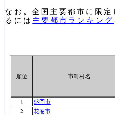
なお。全国主要都市に限定
るには
主要都市ランキング
順位
市町村名
1
盛岡市
2
花巻市