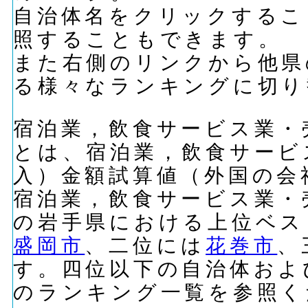
自治体名をクリックするこ
照することもできます。
また右側のリンクから他県
る様々なランキングに切り
宿泊業，飲食サービス業・
とは、宿泊業，飲食サービ
入）金額試算値（外国の会
宿泊業，飲食サービス業・
の岩手県における上位ベス
盛岡市
、二位には
花巻市
、
す。四位以下の自治体およ
のランキング一覧を参照く