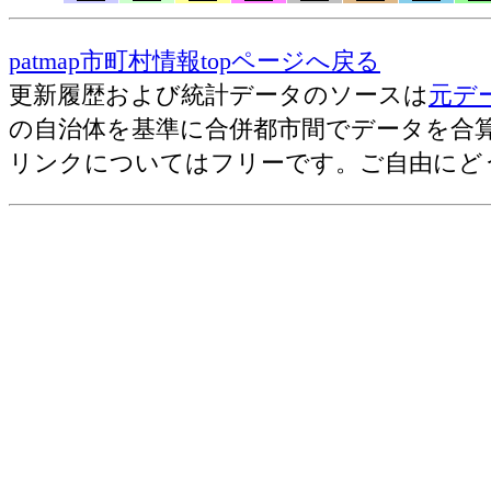
売上(収入)金額[百万円](2014)
事業所数(2012)
patmap市町村情報topページへ戻る
従業者数[人](2012)
更新履歴および統計データのソースは
元デ
１事業所当たり従業者数[人](2012)
の自治体を基準に合併都市間でデータを合
リンクについてはフリーです。ご自由にど
卸売業,小売業
売上(収入)金額[百万円](2014)
事業所数(2012)
従業者数[人](2012)
売上(収入)金額[百万円](2012)
１事業所当たり従業者数[人](2012)
１事業所当たり売上(収入)金額[万円](20
従業者１人当たり売上(収入)金額[万円](