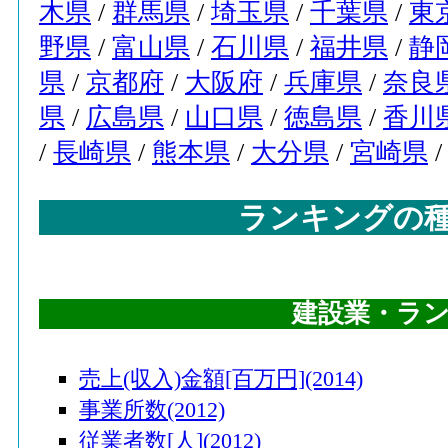
木県
/
群馬県
/
埼玉県
/
千葉県
/
東
野県
/
富山県
/
石川県
/
福井県
/
静
県
/
京都府
/
大阪府
/
兵庫県
/
奈良
県
/
広島県
/
山口県
/
徳島県
/
香川
/
長崎県
/
熊本県
/
大分県
/
宮崎県
ランキングの
建設業・ラ
売上(収入)金額[百万円](2014)
事業所数(2012)
従業者数[人](2012)