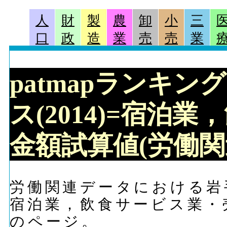
人
財
製
農
卸
小
三
口
政
造
業
売
売
業
patmapランキン
ス(2014)=宿泊
金額試算値(労働関
労働関連データにおける岩手
宿泊業，飲食サービス業・
のページ。