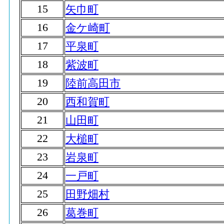
15
矢巾町
16
金ケ崎町
17
平泉町
18
紫波町
19
陸前高田市
20
西和賀町
21
山田町
22
大槌町
23
岩泉町
24
一戸町
25
田野畑村
26
葛巻町