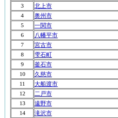
3
北上市
4
奥州市
5
一関市
6
八幡平市
7
宮古市
8
雫石町
9
釜石市
10
久慈市
11
大船渡市
12
二戸市
13
遠野市
14
滝沢市