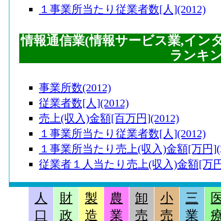
１事業所当たり従業者数[人](2012)
情報通信業(情報サービス業,イン
ランキ
事業所数(2012)
従業者数[人](2012)
売上(収入)金額[百万円](2012)
１事業所当たり従業者数[人](2012)
１事業所当たり売上(収入)金額[万円](20
従業者１人当たり売上(収入)金額[万円](
運輸業,郵便業
人
財
製
農
卸
小
三
口
政
造
業
売
売
業