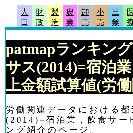
人
財
製
農
卸
小
三
口
政
造
業
売
売
業
patmapランキン
サス(2014)=宿
上金額試算値(労働
労働関連データにおける都
(2014)=宿泊業，飲食
ング紹介のページ。