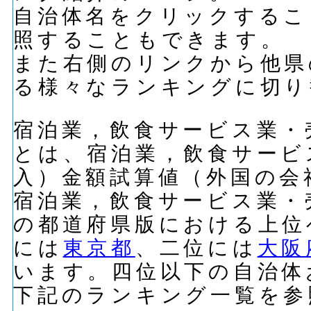
自治体名をクリックするこ
照することもできます。
また右側のリンクから他県
る様々なランキングに切り
宿泊業，飲食サービス業・
とは、宿泊業，飲食サービ
入）金額試算値（外国の会
宿泊業，飲食サービス業・
の都道府県版における上位
には
東京都
、二位には
大阪
います。四位以下の自治体
下記のランキング一覧を参