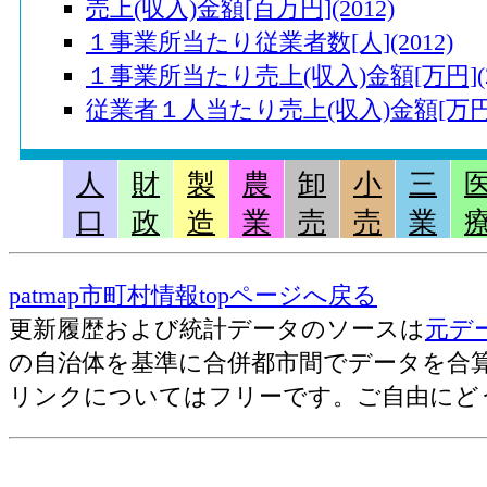
売上(収入)金額[百万円](2012)
１事業所当たり従業者数[人](2012)
１事業所当たり売上(収入)金額[万円](20
従業者１人当たり売上(収入)金額[万円](
運輸業,郵便業
人
財
製
農
卸
小
三
口
政
造
業
売
売
業
売上(収入)金額[百万円](2014)
事業所数(2012)
patmap市町村情報topページへ戻る
従業者数[人](2012)
更新履歴および統計データのソースは
元デ
１事業所当たり従業者数[人](2012)
の自治体を基準に合併都市間でデータを合
リンクについてはフリーです。ご自由にど
卸売業,小売業