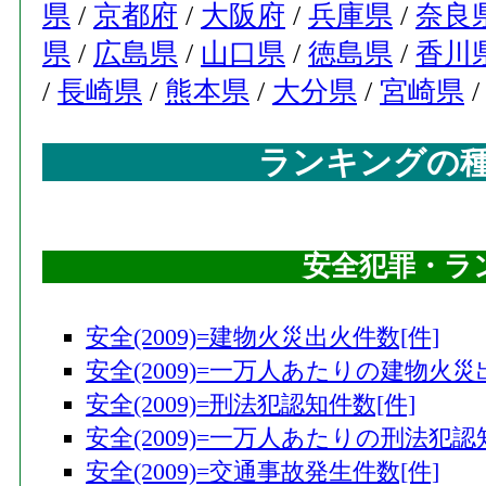
県
/
京都府
/
大阪府
/
兵庫県
/
奈良
県
/
広島県
/
山口県
/
徳島県
/
香川
/
長崎県
/
熊本県
/
大分県
/
宮崎県
ランキングの
安全犯罪・ラ
安全(2009)=建物火災出火件数[件]
安全(2009)=一万人あたりの建物火災
安全(2009)=刑法犯認知件数[件]
安全(2009)=一万人あたりの刑法犯認
安全(2009)=交通事故発生件数[件]