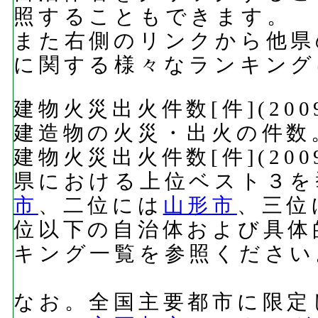
照することもできます。
また右側のリンクから他県
に関する様々なランキング
建物火災出火件数[件](20
建造物の火災・出火の件数
建物火災出火件数[件](20
県における上位ベスト３を
市
、二位には
山形市
、三位
位以下の自治体および具体
キング一覧を参照ください
なお。全国主要都市に限定