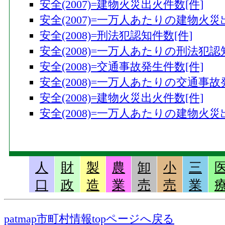
安全(2007)=建物火災出火件数[件]
安全(2007)=一万人あたりの建物火災
安全(2008)=刑法犯認知件数[件]
安全(2008)=一万人あたりの刑法犯認
安全(2008)=交通事故発生件数[件]
安全(2008)=一万人あたりの交通事故
安全(2008)=建物火災出火件数[件]
安全(2008)=一万人あたりの建物火災
人
財
製
農
卸
小
三
口
政
造
業
売
売
業
patmap市町村情報topページへ戻る