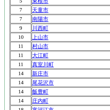
5
東根市
7
天童市
7
南陽市
9
川西町
10
上山市
11
村山市
11
大江町
11
真室川町
14
新庄市
14
尾花沢市
14
飯豊町
14
庄内町
18
寒河江市