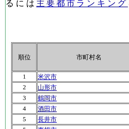
るには
主要都市ランキング
順位
市町村名
1
米沢市
2
山形市
3
鶴岡市
4
酒田市
5
長井市