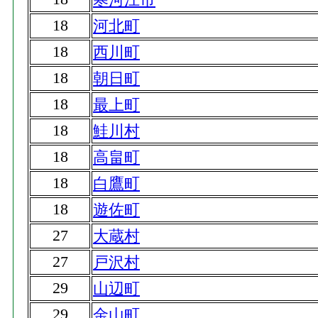
18
河北町
18
西川町
18
朝日町
18
最上町
18
鮭川村
18
高畠町
18
白鷹町
18
遊佐町
27
大蔵村
27
戸沢村
29
山辺町
29
金山町