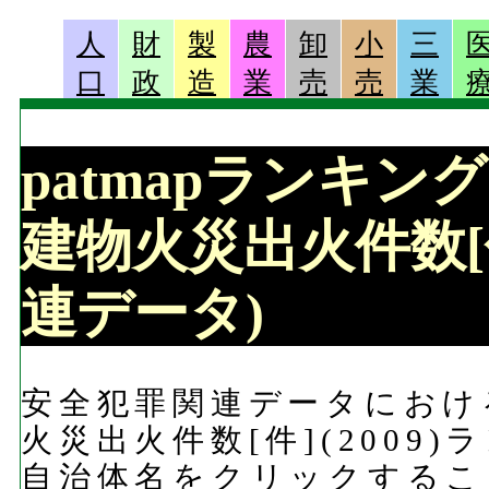
人
財
製
農
卸
小
三
口
政
造
業
売
売
業
patmapランキング 
建物火災出火件数[件
連データ)
安全犯罪関連データにおける
火災出火件数[件](2009
自治体名をクリックするこ