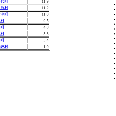
苗代町
11.9
塩原村
11.2
会津町
11.0
内村
9.5
山町
4.8
和村
3.8
島町
3.4
枝岐村
1.0