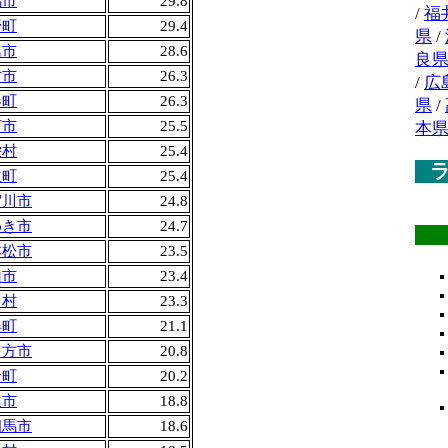
馬市
29.8
/
福
野町
29.4
県
/
島市
28.6
良
村市
26.3
/
広
春町
26.3
県
/
河市
25.5
本
栄村
25.4
吹町
25.4
賀川市
24.8
わき市
24.7
本松市
23.5
山市
23.4
川村
23.3
俣町
21.1
多方市
20.8
倉町
20.2
達市
18.8
相馬市
18.6