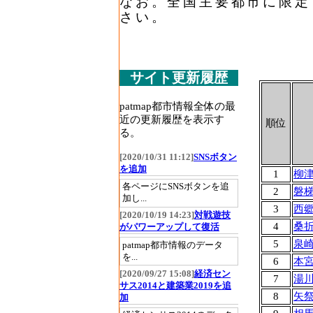
なお。全国主要都市に限定
さい。
サイト更新履歴
patmap都市情報全体の最
近の更新履歴を表示す
順位
る。
[2020/10/31 11:12]
SNSボタン
を追加
1
柳
各ページにSNSボタンを追
2
磐
加し...
3
西
[2020/10/19 14:23]
対戦遊技
4
桑
がパワーアップして復活
5
泉
patmap都市情報のデータ
を...
6
本
[2020/09/27 15:08]
経済セン
7
湯
サス2014と建築業2019を追
8
矢
加