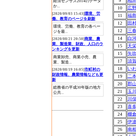
9
相
経済センサス2014のデータ
か...
10
広
[2020/09/03 15:43]
環境、労
11
福
働、教育のページを刷新
12
田
環境、労働、教育の各ペー
12
三
ジを最...
14
白
[2020/08/21 20:50]
商業、農
業、製造業、財政、人口のラ
15
天
ンキングを更新
15
矢
商業卸売、商業小売、農
17
須
業、製造...
18
い
[2020/08/19 16:05]
市町村の
財政情報、農業情報なども更
19
二
新
20
郡
総務省の平成30年版の地方
21
玉
公共...
22
川
23
喜
24
棚
25
伊
26
南