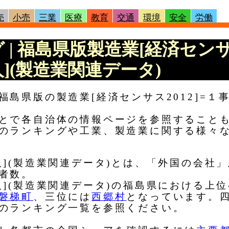
売
小売
三業
医療
教育
交通
環境
安全
労働
グ | 福島県版製造業[経済センサ
](製造業関連データ)
島県版の製造業[経済センサス2012]=１
とで各自治体の情報ページを参照すること
のランキングや工業、製造業に関する様々
人](製造業関連データ)とは、「外国の会社
者数。
人](製造業関連データ)の福島県における上
磐梯町
、三位には
西郷村
となっています。
のランキング一覧を参照ください。