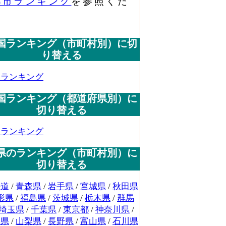
都市ランキング
を参照くだ
国ランキング（市町村別）に切
り替える
国ランキング
国ランキング（都道府県別）に
切り替える
国ランキング
県のランキング（市町村別）に
切り替える
海道
/
青森県
/
岩手県
/
宮城県
/
秋田県
形県
/
福島県
/
茨城県
/
栃木県
/
群馬
埼玉県
/
千葉県
/
東京都
/
神奈川県
/
潟県
/
山梨県
/
長野県
/
富山県
/
石川県