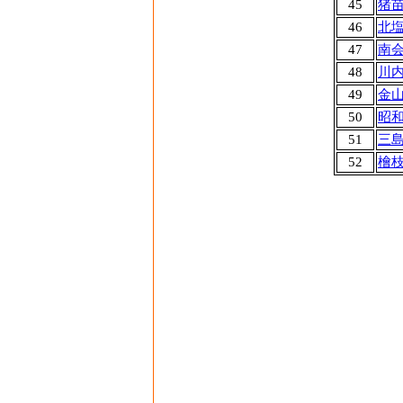
45
猪
46
北
47
南
48
川
49
金
50
昭
51
三
52
檜