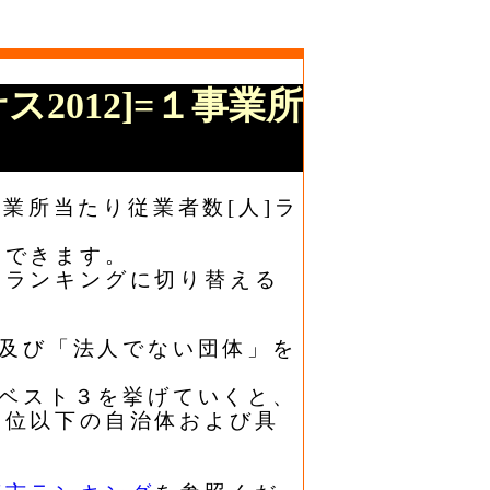
ス2012]=１事業所
事業所当たり従業者数[人]ラ
もできます。
なランキングに切り替える
」及び「法人でない団体」を
位ベスト３を挙げていくと、
四位以下の自治体および具