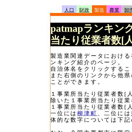
人口
財政
製造
農業
卸
patmapランキン
当たり従業者数[人
製造業関連データにおける福
ンキング紹介のページ。
自治体名をクリックするこ
また右側のリンクから他県
ことができます。
１事業所当たり従業者数[
除いた１事業所当たり従業
１事業所当たり従業者数[
一位には
柳津町
、二位には
体的な数字については下記