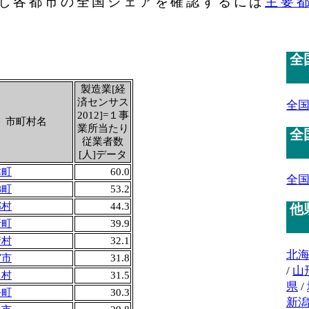
し各都市の全国シェアを確認するには
主要
全
製造業[経
済センサス
全
2012]=１事
市町村名
業所当たり
全
従業者数
[人]データ
津町
60.0
全
梯町
53.2
郷村
44.3
他
折町
39.9
崎村
32.1
北
宮市
31.8
/
山
川村
31.5
県
/
祭町
30.3
新