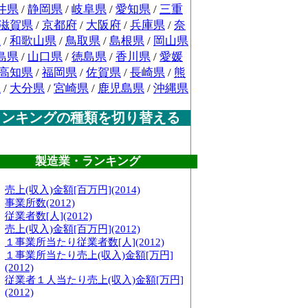
井県
/
静岡県
/
岐阜県
/
愛知県
/
三重
滋賀県
/
京都府
/
大阪府
/
兵庫県
/
奈
県
/
和歌山県
/
鳥取県
/
島根県
/
岡山県
島県
/
山口県
/
徳島県
/
香川県
/
愛媛
高知県
/
福岡県
/
佐賀県
/
長崎県
/
熊
県
/
大分県
/
宮崎県
/
鹿児島県
/
沖縄県
ランキングの種類を切り替える
製造業・ランキング
売上(収入)金額[百万円](2014)
事業所数(2012)
従業者数[人](2012)
売上(収入)金額[百万円](2012)
１事業所当たり従業者数[人](2012)
１事業所当たり売上(収入)金額[万円]
(2012)
従業者１人当たり売上(収入)金額[万円]
(2012)