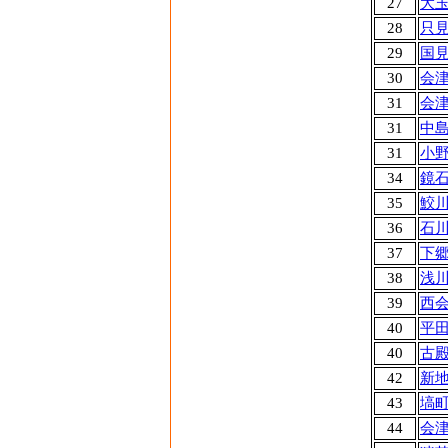
27
大
28
只
29
国
30
会
31
会
31
中
31
小
34
鏡
35
鮫
36
石
37
下
38
浅
39
西
40
平
40
古
42
新
43
塙
44
会