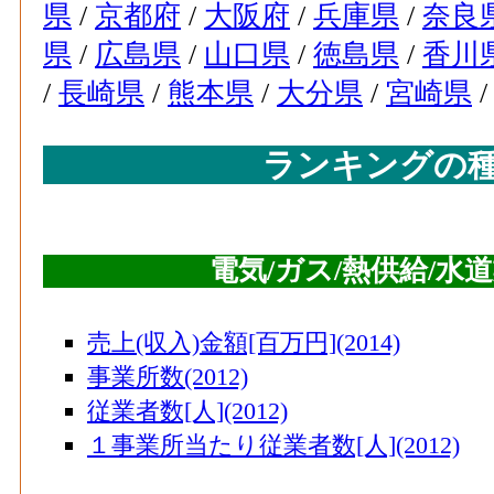
県
/
京都府
/
大阪府
/
兵庫県
/
奈良
県
/
広島県
/
山口県
/
徳島県
/
香川
/
長崎県
/
熊本県
/
大分県
/
宮崎県
ランキングの
電気/ガス/熱供給/水
売上(収入)金額[百万円](2014)
事業所数(2012)
従業者数[人](2012)
１事業所当たり従業者数[人](2012)