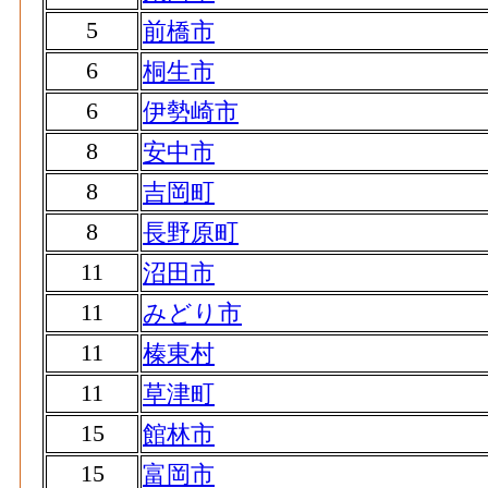
5
前橋市
6
桐生市
6
伊勢崎市
8
安中市
8
吉岡町
8
長野原町
11
沼田市
11
みどり市
11
榛東村
11
草津町
15
館林市
15
富岡市