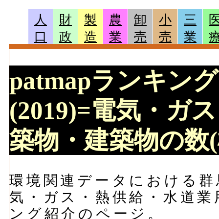
人
財
製
農
卸
小
三
口
政
造
業
売
売
業
patmapランキン
(2019)=電気・
築物・建築物の数(
環境関連データにおける群馬
気・ガス・熱供給・水道業
ング紹介のページ。