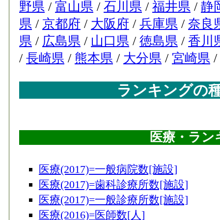
野県
/
富山県
/
石川県
/
福井県
/
静
県
/
京都府
/
大阪府
/
兵庫県
/
奈良
県
/
広島県
/
山口県
/
徳島県
/
香川
/
長崎県
/
熊本県
/
大分県
/
宮崎県
ランキングの
医療・ラン
医療(2017)=一般病院数[施設]
医療(2017)=歯科診療所数[施設]
医療(2017)=一般診療所数[施設]
医療(2016)=医師数[人]