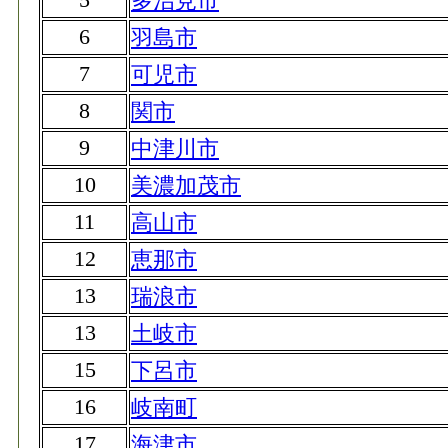
多治見市
6
羽島市
7
可児市
8
関市
9
中津川市
10
美濃加茂市
11
高山市
12
恵那市
13
瑞浪市
13
土岐市
15
下呂市
16
岐南町
17
海津市