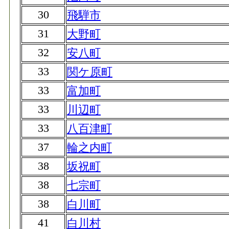
30
飛騨市
31
大野町
32
安八町
33
関ケ原町
33
富加町
33
川辺町
33
八百津町
37
輪之内町
38
坂祝町
38
七宗町
38
白川町
41
白川村