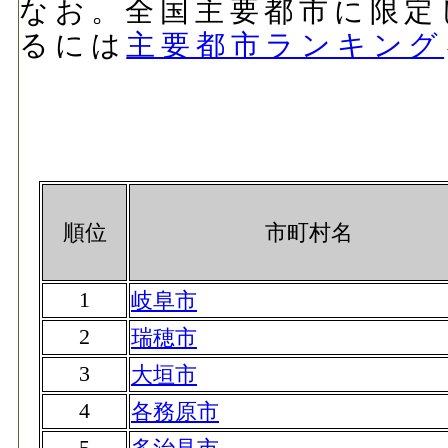
なお。全国主要都市に限定
るには
主要都市ランキング
順位
市町村名
1
岐阜市
2
瑞穂市
3
大垣市
4
各務原市
5