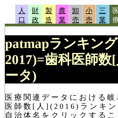
人
財
製
農
卸
小
三
口
政
造
業
売
売
業
patmapランキング 
2017)=歯科医師数[
ータ)
医療関連データにおける岐阜県
医師数[人](2016)ラン
自治体名をクリックするこ