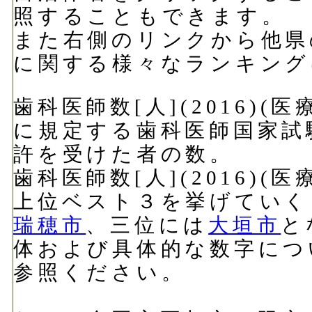
照することもできます。
また右側のリンクから他県
に関する様々なランキング
歯科医師数[人](2016)
に規定する歯科医師国家試
許を受けた者の数。
歯科医師数[人](2016)
上位ベスト３を挙げていく
瑞穂市
、三位には
大垣市
と
体および具体的な数字につ
参照ください。