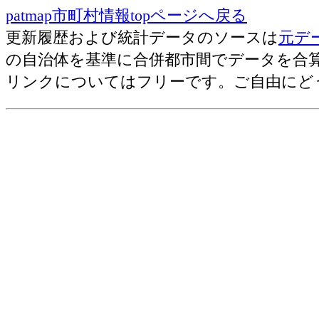
医療(2007)=歯科診療所数[施設]
patmap市町村情報topページへ戻る
医療(2007)=一般診療所数[施設]
更新履歴および統計データのソースは
元デ
医療(2006)=医師数[人]
の自治体を基準に合併都市間でデータを合
医療(2006)=一万人あたりの医師数[人
リンクについてはフリーです。ご自由にど
医療(2006)=歯科医師数[人]
医療(2006)=一万人あたりの歯科医師数
医療(2006)=薬剤師数[人]
医療(2006)=一万人あたりの薬剤師数[
医療(2008)=一般病院数[施設]
医療(2008)=歯科診療所数[施設]
医療(2008)=一般診療所数[施設]
医療(2004-2005)=一般病院数[施設](200
医療(2004-2005)=医師数[人](2004)
医療(2004-2005)=一万人あたりの医師数[
医療(2004-2005)=歯科医師数[人](2004)