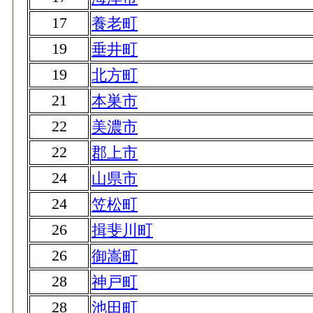
17
養老町
19
垂井町
19
北方町
21
本巣市
22
美濃市
22
郡上市
24
山県市
24
笠松町
26
揖斐川町
26
御嵩町
28
神戸町
28
池田町