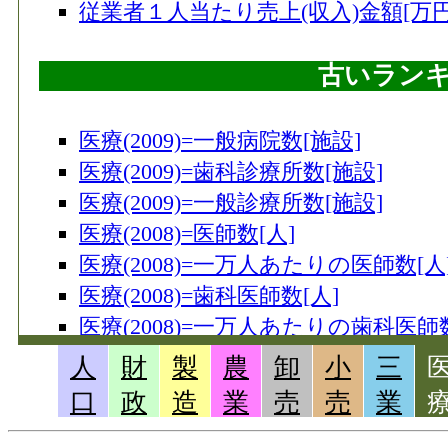
従業者１人当たり売上(収入)金額[万円](
古いラン
医療(2009)=一般病院数[施設]
医療(2009)=歯科診療所数[施設]
医療(2009)=一般診療所数[施設]
医療(2008)=医師数[人]
医療(2008)=一万人あたりの医師数[人
医療(2008)=歯科医師数[人]
医療(2008)=一万人あたりの歯科医師数
医療(2008)=薬剤師数[人]
人
財
製
農
卸
小
三
医療(2008)=一万人あたりの薬剤師数[
口
政
造
業
売
売
業
医療(2007)=一般病院数[施設]