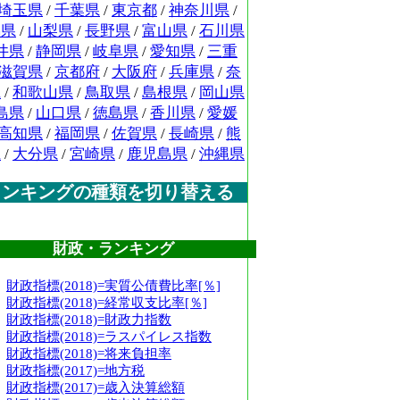
埼玉県
/
千葉県
/
東京都
/
神奈川県
/
潟県
/
山梨県
/
長野県
/
富山県
/
石川県
井県
/
静岡県
/
岐阜県
/
愛知県
/
三重
滋賀県
/
京都府
/
大阪府
/
兵庫県
/
奈
県
/
和歌山県
/
鳥取県
/
島根県
/
岡山県
島県
/
山口県
/
徳島県
/
香川県
/
愛媛
高知県
/
福岡県
/
佐賀県
/
長崎県
/
熊
県
/
大分県
/
宮崎県
/
鹿児島県
/
沖縄県
ランキングの種類を切り替える
財政・ランキング
財政指標(2018)=実質公債費比率[％]
財政指標(2018)=経常収支比率[％]
財政指標(2018)=財政力指数
財政指標(2018)=ラスパイレス指数
財政指標(2018)=将来負担率
財政指標(2017)=地方税
財政指標(2017)=歳入決算総額