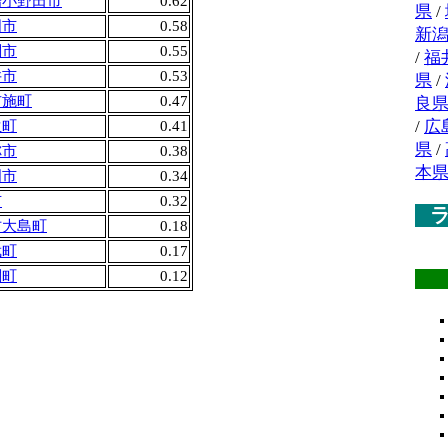
陽小野田市
0.62
県
/
国市
0.58
新
関市
0.55
/
福
井市
0.53
県
/
布施町
0.47
良
/
広
生町
0.41
県
/
祢市
0.38
本
門市
0.34
市
0.32
防大島町
0.18
武町
0.17
関町
0.12