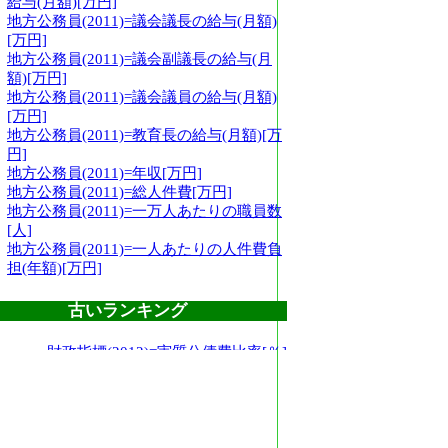
給与(月額)[万円]
地方公務員(2011)=議会議長の給与(月額)
[万円]
地方公務員(2011)=議会副議長の給与(月
額)[万円]
地方公務員(2011)=議会議員の給与(月額)
[万円]
地方公務員(2011)=教育長の給与(月額)[万
円]
地方公務員(2011)=年収[万円]
地方公務員(2011)=総人件費[万円]
地方公務員(2011)=一万人あたりの職員数
[人]
地方公務員(2011)=一人あたりの人件費負
担(年額)[万円]
古いランキング
財政指標(2012)=実質公債費比率[％]
財政指標(2012)=経常収支比率[％]
財政指標(2007)=起債制限比率[％]
財政指標(2012)=財政力指数
財政指標(2012)=ラスパイレス指数
財政指標(2012)=将来負担率