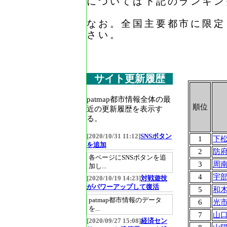
については下記のランキン
なお。全国主要都市に限定
さい。
サイト更新履歴
patmap都市情報全体の最
順位
近の更新履歴を表示す
る。
[2020/10/31 11:12]
SNSボタン
1
下
を追加
2
防
各ページにSNSボタンを追
3
周
加し...
4
宇
[2020/10/19 14:23]
対戦遊技
がパワーアップして復活
5
和
patmap都市情報のデータ
6
光
を...
7
山
[2020/09/27 15:08]
経済セン