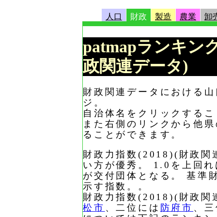
人口
財政
製造
農業
卸
patmapランキング
政関連データ)
財政関連データにおける山口
ジ。
自治体名をクリックするこ
また右側のリンクから他県
ることができます。
財政力指数(2018)(財
い方が優秀。 1.0を上
が交付団体となる。 基準
示す指数。。
財政力指数(2018)(財
松市
、二位には
防府市
、三