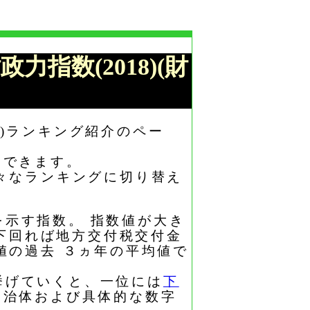
政力指数(2018)(財
8)ランキング紹介のペー
もできます。
々なランキングに切り替え
を示す指数。 指数値が大き
 下回れば地方交付税交付金
値の過去 ３ヵ年の平均値で
を挙げていくと、一位には
下
自治体および具体的な数字