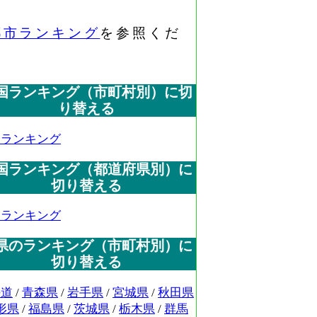
都市ランキング
を参照くだ
国ランキング（市町村別）に切
り替える
国ランキング
国ランキング（都道府県別）に
切り替える
国ランキング
県のランキング（市町村別）に
切り替える
海道
/
青森県
/
岩手県
/
宮城県
/
秋田県
形県
/
福島県
/
茨城県
/
栃木県
/
群馬