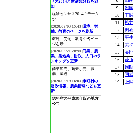
8
山
サス2014と建築業2019を追
加
9
岩
経済センサス2014のデータ
10
下
か...
11
柳
[2020/09/03 15:43]
環境、労
12
田
働、教育のページを刷新
13
平
環境、労働、教育の各ペー
ジを最...
14
美
[2020/08/21 20:50]
商業、農
15
長
業、製造業、財政、人口のラ
16
萩
ンキングを更新
17
周
商業卸売、商業小売、農
業、製造...
18
阿
[2020/08/19 16:05]
市町村の
19
上
財政情報、農業情報なども更
新
総務省の平成30年版の地方
公共...