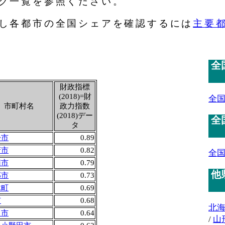
グ一覧を参照ください。
し各都市の全国シェアを確認するには
主要
全
財政指標
(2018)=財
全
市町村名
政力指数
(2018)デー
全
タ
松市
0.89
府市
0.82
全
南市
0.79
他
部市
0.73
木町
0.69
市
0.68
北
口市
0.64
/
山