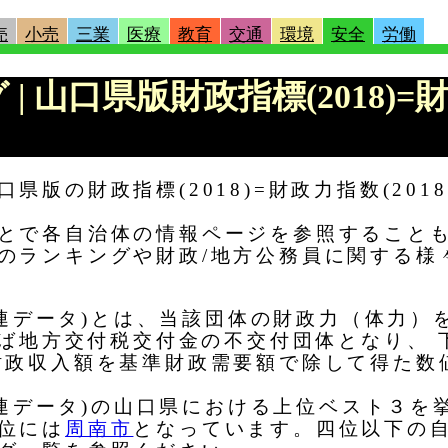
売
小売
三業
医療
教育
交通
環境
安全
労働
 | 山口県版財政指標(2018)=財
県版の財政指標(2018)=財政力指数(201
とで各自治体の情報ページを参照すること
のランキングや財政/地方公務員に関する様
政関連データ)とは、当該団体の財政力（体力）
回れば地方交付税交付金の不交付団体となり、
財政収入額を基準財政需要額で除して得た数
政関連データ)の山口県における上位ベスト３
位には
周南市
となっています。四位以下の