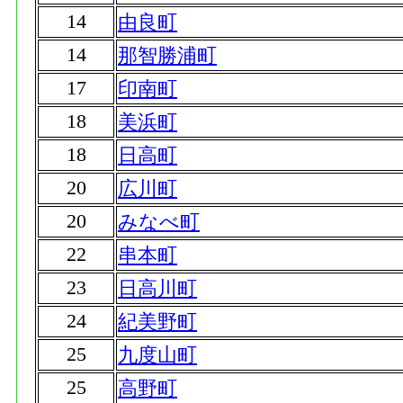
14
由良町
14
那智勝浦町
17
印南町
18
美浜町
18
日高町
20
広川町
20
みなべ町
22
串本町
23
日高川町
24
紀美野町
25
九度山町
25
高野町