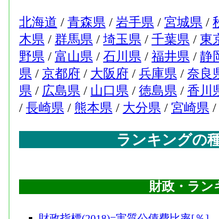
北海道
/
青森県
/
岩手県
/
宮城県
/
木県
/
群馬県
/
埼玉県
/
千葉県
/
東
野県
/
富山県
/
石川県
/
福井県
/
静
県
/
京都府
/
大阪府
/
兵庫県
/
奈良
県
/
広島県
/
山口県
/
徳島県
/
香川
/
長崎県
/
熊本県
/
大分県
/
宮崎県
ランキングの
財政・ラン
財政指標(2018)=実質公債費比率[％]