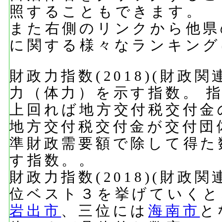
照することもできます。
また右側のリンクから他県
に関する様々なランキング
財政力指数(2018)(財政
力（体力）を示す指数。 指
上回れば地方交付税交付金
地方交付税交付金が交付団
準財政需要額で除して得た
す指数。。
財政力指数(2018)(財政
位ベスト３を挙げていくと
岩出市
、三位には
海南市
と