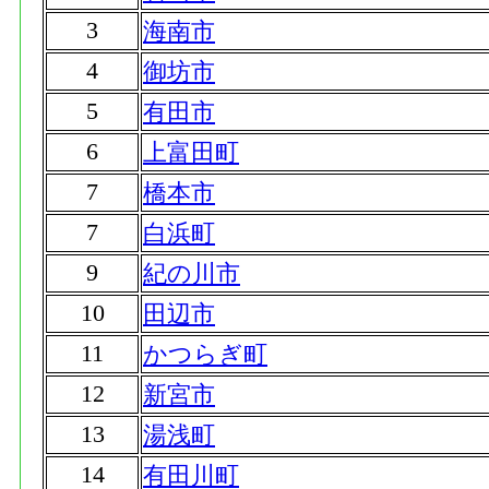
3
海南市
4
御坊市
5
有田市
6
上富田町
7
橋本市
7
白浜町
9
紀の川市
10
田辺市
11
かつらぎ町
12
新宮市
13
湯浅町
14
有田川町