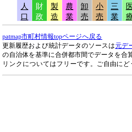
地方公務員(2011)=議会議員の給与(月額
人
財
製
農
卸
小
三
地方公務員(2011)=教育長の給与(月額)
口
政
造
業
売
売
業
地方公務員(2011)=年収[万円]
地方公務員(2011)=総人件費[万円]
patmap市町村情報topページへ戻る
地方公務員(2011)=一万人あたりの職
更新履歴および統計データのソースは
元デ
地方公務員(2011)=一人あたりの人件費
の自治体を基準に合併都市間でデータを合
リンクについてはフリーです。ご自由にど
古いラン
財政指標(2012)=実質公債費比率[
財政指標(2012)=経常収支比率[％]
財政指標(2007)=起債制限比率[％]
財政指標(2012)=財政力指数
財政指標(2012)=ラスパイレス指
財政指標(2012)=将来負担率