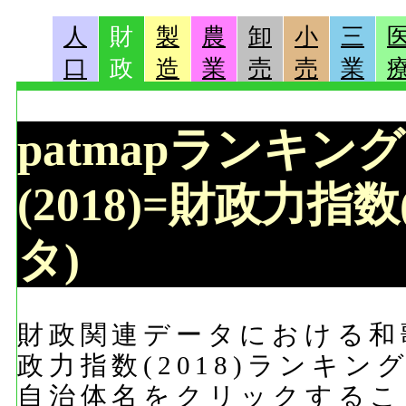
人
財
製
農
卸
小
三
口
政
造
業
売
売
業
patmapランキン
(2018)=財政力指数
タ)
財政関連データにおける和歌
政力指数(2018)ランキ
自治体名をクリックするこ