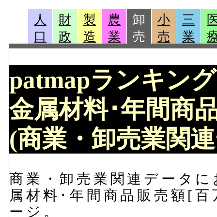
人
財
製
農
卸
小
三
口
政
造
業
売
売
業
patmapランキン
金属材料･年間商品販
(商業・卸売業関連
商業・卸売業関連データに
属材料･年間商品販売額[百万
ージ。