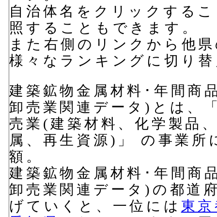
自治体名をクリックするこ
照することもできます。
また右側のリンクから他県
様々なランキングに切り替
建築鉱物金属材料･年間商品販
卸売業関連データ)とは、
売業(建築材料、化学製品
属、再生資源)」 の事業
額。
建築鉱物金属材料･年間商品販
卸売業関連データ)の都道
げていくと、一位には
東京