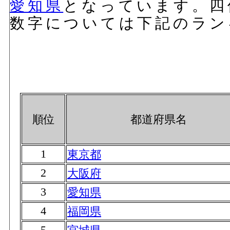
愛知県
となっています。四
数字については下記のラン
順位
都道府県名
1
東京都
2
大阪府
3
愛知県
4
福岡県
5