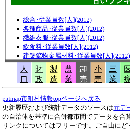
古いラン
総合･従業員数[人](2012)
各種商品･従業員数[人](2012)
繊維衣服･従業員数[人](2012)
飲食料･従業員数[人](2012)
建築鉱物金属材料･従業員数[人](2012)
機械器具･従業員数[人](2012)
人
財
製
農
卸
小
三
その他･従業員数[人](2012)
口
政
造
業
売
売
業
総合･事業所数(2012)
各種商品･事業所数(2012)
patmap市町村情報topページへ戻る
繊維衣服･事業所数(2012)
更新履歴および統計データのソースは
元デ
飲食料･事業所数(2012)
の自治体を基準に合併都市間でデータを合
建築鉱物金属材料･事業所数(2012)
リンクについてはフリーです。ご自由にど
機械器具･事業所数(2012)