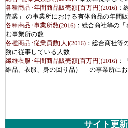
各種商品･年間商品販売額[百万円](2016)
：
建築鉱物金属材料･年間
売業」 の事業所における有体商品の年間
17,821[
商品販売額(2016)
各種商品･事業所数(2016)
：総合商社等の「
建築鉱物金属材料･事業
む事業所の数
所数(2016)
各種商品･従業員数[人](2016)
：総合商社等
務に従事している人数
建築鉱物金属材料･従業
3
繊維衣服･年間商品販売額[百万円](2016)
：
員数(2016)
維品、衣服、身の回り品）」 の事業所に
機械器具･年間商品販売
総額
18,642[
額(2016)
繊維衣服･事業所数(2016)
：「繊維・衣服等
の回り品）」 を営む事業所の数
機械器具･事業所数(2016)
繊維衣服･従業員数[人](2016)
：「繊維・衣
服、身の回り品）」 の業務に従事してい
機械器具･従業員数(2016)
4
飲食料･年間商品販売額[百万円](2016)
：「
サイト更新