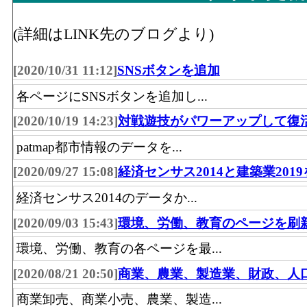
水産物、食料・飲料)」 の事業所における
その他･年間商品販売額
28,591[
飲食料･事業所数(2016)
：「飲食料品卸売業
(詳細はLINK先のブログより)
(2016)
料・飲料)」 を営む事業所の数
その他･事業所数(2016)
[2020/10/31 11:12]
SNSボタンを追加
飲食料･従業員数[人](2016)
：「飲食料品卸売
料・飲料)」 の業務に従事している人数
各ページにSNSボタンを追加し...
建築鉱物金属材料･年間商品販売額[百万円](20
その他･従業員数(2016)
2
[2020/10/19 14:23]
対戦遊技がパワーアップして復
物・金属材料等卸売業(建築材料、化学製
patmap都市情報のデータを...
品、非鉄金属、再生資源)」 の事業所にお
[2020/09/27 15:08]
経済センサス2014と建築業201
額
経済センサス2014のデータか...
建築鉱物金属材料･事業所数(2016)
：「建築
売業(建築材料、化学製品、石油・鉱物、
[2020/09/03 15:43]
環境、労働、教育のページを刷
資源)」 を営む事業所の数
環境、労働、教育の各ページを最...
建築鉱物金属材料･従業員数[人](2016)
：「
[2020/08/21 20:50]
商業、農業、製造業、財政、人
等卸売業(建築材料、化学製品、石油・鉱
商業卸売、商業小売、農業、製造...
再生資源)」 の業務に従事している人数