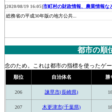
[2020/08/19 16:05]
市町村の財政情報、農業情報な
機械器具･年間商品販売額[百万円](2016)
：
器具、自動車、電気機械器具、その他の機械
総務省の平成30年版の地方公共...
る有体商品の年間販売総額
機械器具･事業所数(2016)
：「機械器具卸売
車、電気機械器具、その他の機械器具)」 
機械器具･従業員数[人](2016)
：「機械器具
都市の順
車、電気機械器具、その他の機械器具)」 
その他･年間商品販売額[百万円](2016)
：「
念のため。これは都市の指標を使ったゲーム
具・じゅう器等、医薬品・化粧品等、紙・紙
おける有体商品の年間販売総額
順位
自治体名
勝
その他･事業所数(2016)
：「その他卸売業(
206
諫早市(長崎県)
1
医薬品・化粧品等、紙・紙製品、他)」 を
その他･従業員数[人](2016)
：「その他卸売
207
木更津市(千葉県)
1
等、医薬品・化粧品等、紙・紙製品、他)」