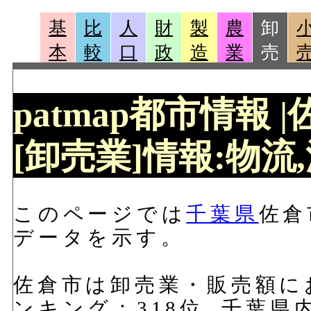
基
比
人
財
製
農
卸
本
較
口
政
造
業
売
patmap都市情報 
[卸売業]情報:物流,
このページでは
千葉県
佐倉
データを示す。
佐倉市は卸売業・販売額におい
ンキング：318位, 千葉県