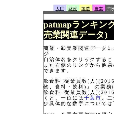
人口
財政
製造
農業
卸
patmapランキング
売業関連データ)
商業・卸売業関連データにお
ジ。
自治体名をクリックするこ
また右側のリンクから他県
できます。
飲食料･従業員数[人](2
物、食料・飲料)」 の業
飲食料･従業員数[人](2
くと、一位には
千葉市
、二
び具体的な数字については