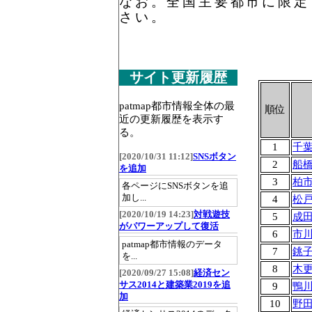
なお。全国主要都市に限定
さい。
サイト更新履歴
patmap都市情報全体の最
順位
近の更新履歴を表示す
る。
1
千
[2020/10/31 11:12]
SNSボタン
2
船
を追加
3
柏
各ページにSNSボタンを追
加し...
4
松
[2020/10/19 14:23]
対戦遊技
5
成
がパワーアップして復活
6
市
patmap都市情報のデータ
7
銚
を...
8
木
[2020/09/27 15:08]
経済セン
サス2014と建築業2019を追
9
鴨
加
10
野