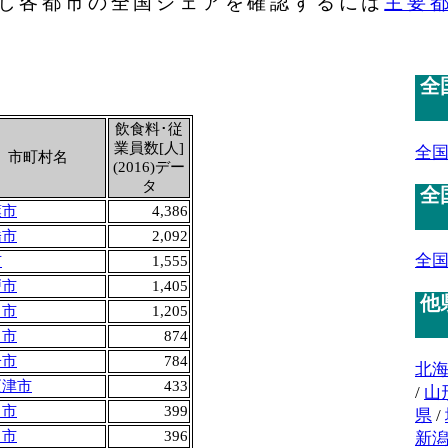
し各都市の全国シェアを確認するには
主要
全
飲食料･従
業員数[人]
全
市町村名
(2016)デー
タ
全
葉市
4,386
橋市
2,092
全
市
1,555
戸市
1,405
他
田市
1,205
川市
874
子市
784
北
更津市
433
/
山
川市
399
県
/
田市
396
新