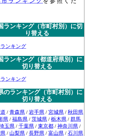
都市ランキング
を参照くだ
国ランキング（市町村別）に切
り替える
国ランキング
国ランキング（都道府県別）に
切り替える
国ランキング
県のランキング（市町村別）に
切り替える
海道
/
青森県
/
岩手県
/
宮城県
/
秋田県
形県
/
福島県
/
茨城県
/
栃木県
/
群馬
埼玉県
/
千葉県
/
東京都
/
神奈川県
/
潟県
/
山梨県
/
長野県
/
富山県
/
石川県