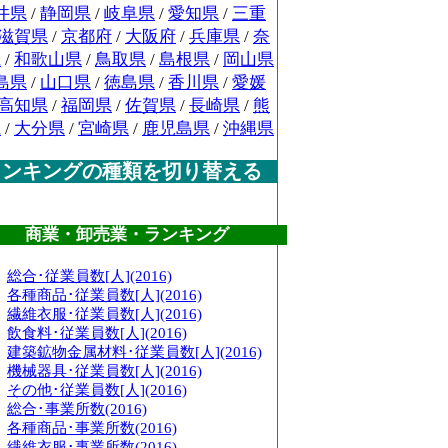
井県
/
静岡県
/
岐阜県
/
愛知県
/
三重
滋賀県
/
京都府
/
大阪府
/
兵庫県
/
奈
県
/
和歌山県
/
鳥取県
/
島根県
/
岡山県
島県
/
山口県
/
徳島県
/
香川県
/
愛媛
高知県
/
福岡県
/
佐賀県
/
長崎県
/
熊
県
/
大分県
/
宮崎県
/
鹿児島県
/
沖縄県
ランキングの種類を切り替える
商業・卸売業・ランキング
総合･従業員数[人](2016)
各種商品･従業員数[人](2016)
繊維衣服･従業員数[人](2016)
飲食料･従業員数[人](2016)
建築鉱物金属材料･従業員数[人](2016)
機械器具･従業員数[人](2016)
その他･従業員数[人](2016)
総合･事業所数(2016)
各種商品･事業所数(2016)
繊維衣服･事業所数(2016)