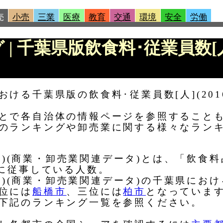
売
小売
三業
医療
教育
交通
環境
安全
労働
 | 千葉県版飲食料･従業員数[人]
ける千葉県版の飲食料･従業員数[人](20
とで各自治体の情報ページを参照すること
のランキングや卸売業に関する様々なラン
016)(商業・卸売業関連データ)とは、「飲食
務に従事している人数。
016)(商業・卸売業関連データ)の千葉県に
位には
船橋市
、三位には
柏市
となっていま
下記のランキング一覧を参照ください。