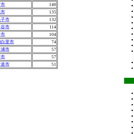
西市
140
武市
135
孫子市
132
ケ谷市
114
倉市
104
網白里市
74
ケ浦市
57
井市
57
街道市
51