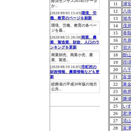
経済センサス2014のデータ
11
浦
か...
12
八
[2020/09/03 15:43]
環境、労
働、教育のページを刷新
13
旭
環境、労働、教育の各ペー
14
茂
ジを最...
15
香
[2020/08/21 20:50]
商業、農
16
市
業、製造業、財政、人口のラ
17
習
ンキングを更新
18
館
商業卸売、商業小売、農
業、製造...
19
匝
[2020/08/19 16:05]
市町村の
20
八
財政情報、農業情報なども更
21
富
新
22
東
総務省の平成30年版の地方
公共...
23
南
24
勝
25
い
26
君
27
流
28
富