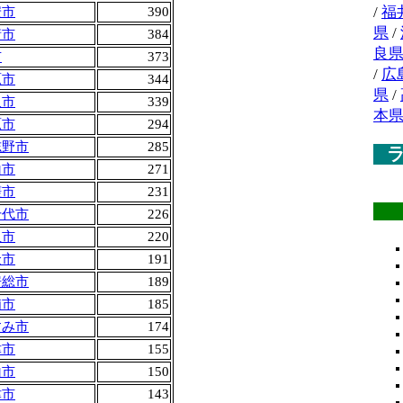
/
福
安市
390
県
/
街市
384
良
市
373
/
広
原市
344
県
/
取市
339
本
原市
294
志野市
285
山市
271
瑳市
231
千代市
226
里市
220
金市
191
房総市
189
浦市
185
すみ市
174
津市
155
山市
150
津市
143