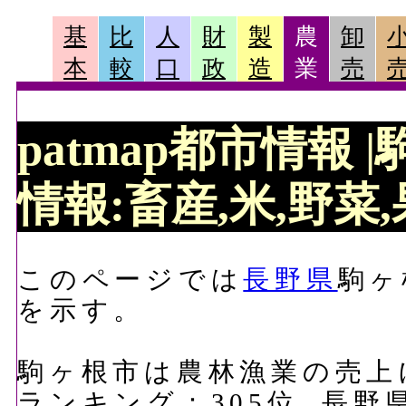
基
比
人
財
製
農
卸
本
較
口
政
造
業
売
patmap都市情報
情報:畜産,米,野菜,
このページでは
長野県
駒ヶ
を示す。
駒ヶ根市は農林漁業の売上にお
ランキング：305位, 長野