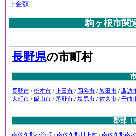
上金額
駒ヶ根市関