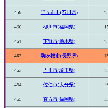
459
野々市市(石川県)
1
460
柳川市(福岡県)
1
461
下野市(栃木県)
1
462
駒ヶ根市(長野県)
1
463
吉川市(埼玉県)
1
464
佐伯市(大分県)
1
465
直方市(福岡県)
1