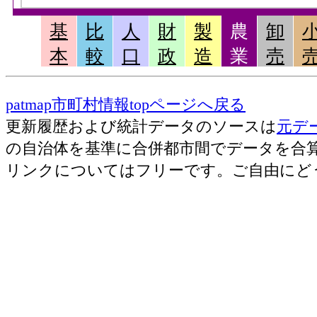
基
比
人
財
製
農
卸
本
較
口
政
造
業
売
patmap市町村情報topページへ戻る
更新履歴および統計データのソースは
元デ
の自治体を基準に合併都市間でデータを合
リンクについてはフリーです。ご自由にど