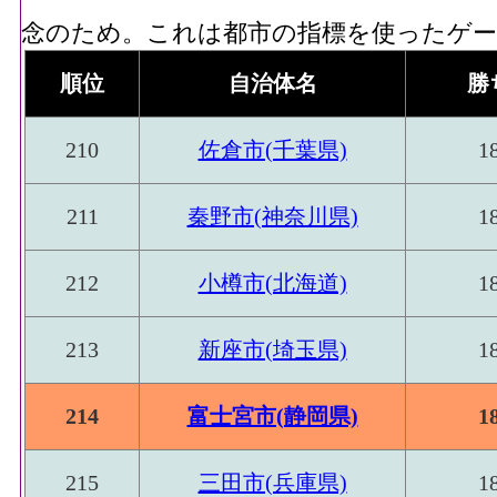
念のため。これは都市の指標を使ったゲーム
順位
自治体名
勝
210
佐倉市(千葉県)
1
211
秦野市(神奈川県)
1
212
小樽市(北海道)
1
213
新座市(埼玉県)
1
214
富士宮市(静岡県)
1
215
三田市(兵庫県)
1