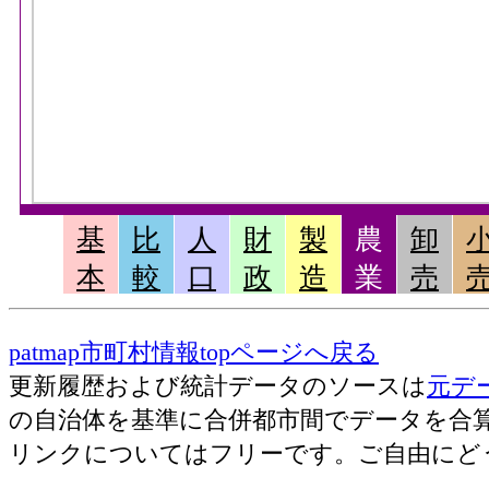
基
比
人
財
製
農
卸
本
較
口
政
造
業
売
patmap市町村情報topページへ戻る
更新履歴および統計データのソースは
元デ
の自治体を基準に合併都市間でデータを合
リンクについてはフリーです。ご自由にど