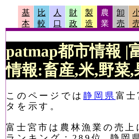
基
比
人
財
製
農
卸
本
較
口
政
造
業
売
patmap都市情報
情報:畜産,米,野菜,
このページでは
静岡県
富士
タを示す。
富士宮市は農林漁業の売上にお
ランキング：289位, 静岡