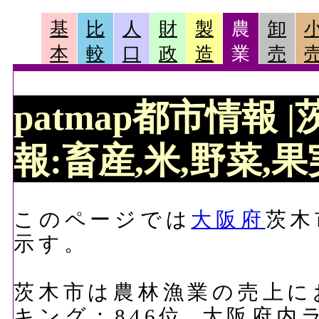
基
比
人
財
製
農
卸
本
較
口
政
造
業
売
patmap都市情報
報:畜産,米,野菜,果実
このページでは
大阪府
茨木
示す。
茨木市は農林漁業の売上にお
キング：846位, 大阪府内