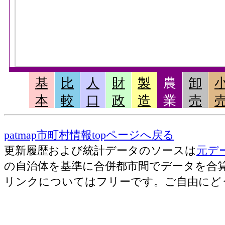
基
比
人
財
製
農
卸
本
較
口
政
造
業
売
patmap市町村情報topページへ戻る
更新履歴および統計データのソースは
元デ
の自治体を基準に合併都市間でデータを合
リンクについてはフリーです。ご自由にど