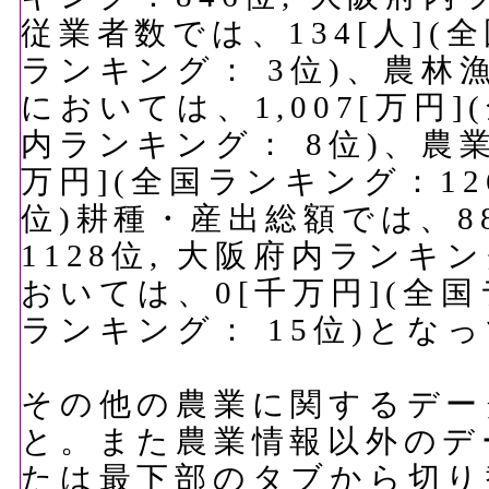
従業者数では、134[人](
ランキング： 3位)、農
においては、1,007[万円]
内ランキング： 8位)、農
万円](全国ランキング：12
位)耕種・産出総額では、8
1128位, 大阪府内ランキ
おいては、0[千万円](全国
ランキング： 15位)とな
その他の農業に関するデー
と。また農業情報以外のデ
たは最下部のタブから切り