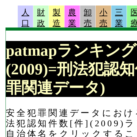
人
財
製
農
卸
小
三
口
政
造
業
売
売
業
patmapランキン
(2009)=刑法犯認知
罪関連データ)
安全犯罪関連データにおける
法犯認知件数[件](2009
自治体名をクリックするこ