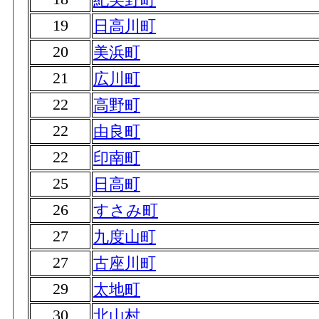
19
日高川町
20
美浜町
21
広川町
22
高野町
22
由良町
22
印南町
25
日高町
26
すさみ町
27
九度山町
27
古座川町
29
太地町
30
北山村