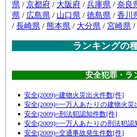
県
/
京都府
/
大阪府
/
兵庫県
/
奈良
県
/
広島県
/
山口県
/
徳島県
/
香川
/
長崎県
/
熊本県
/
大分県
/
宮崎県
ランキングの
安全犯罪・ラ
安全(2009)=建物火災出火件数[件]
安全(2009)=一万人あたりの建物火災
安全(2009)=刑法犯認知件数[件]
安全(2009)=一万人あたりの刑法犯認
安全(2009)=交通事故発生件数[件]