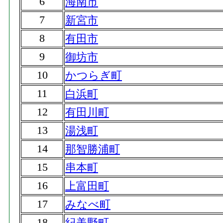
6
海南市
7
新宮市
8
有田市
9
御坊市
10
かつらぎ町
11
白浜町
12
有田川町
13
湯浅町
14
那智勝浦町
15
串本町
16
上富田町
17
みなべ町
18
紀美野町