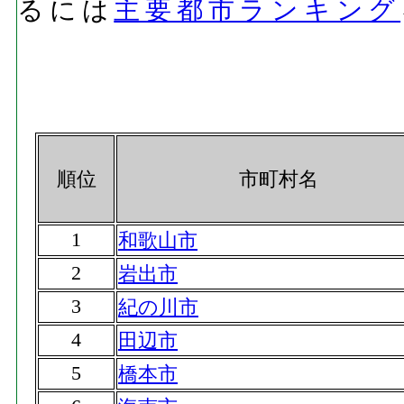
るには
主要都市ランキング
順位
市町村名
1
和歌山市
2
岩出市
3
紀の川市
4
田辺市
5
橋本市