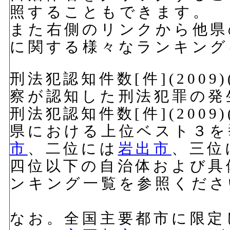
照することもできます。
また右側のリンクから他県
に関する様々なランキング
刑法犯認知件数[件](200
察が認知した刑法犯罪の発
刑法犯認知件数[件](200
県における上位ベスト３を
市
、二位には
岩出市
、三位
四位以下の自治体および具
ンキング一覧を参照くださ
なお。全国主要都市に限定