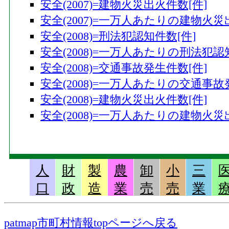
安全(2007)=建物火災出火件数[件]
安全(2007)=一万人あたりの建物火災
安全(2008)=刑法犯認知件数[件]
安全(2008)=一万人あたりの刑法犯認
安全(2008)=交通事故発生件数[件]
安全(2008)=一万人あたりの交通事故
安全(2008)=建物火災出火件数[件]
安全(2008)=一万人あたりの建物火災
人
財
製
農
卸
小
三
口
政
造
業
売
売
業
patmap市町村情報topページへ戻る