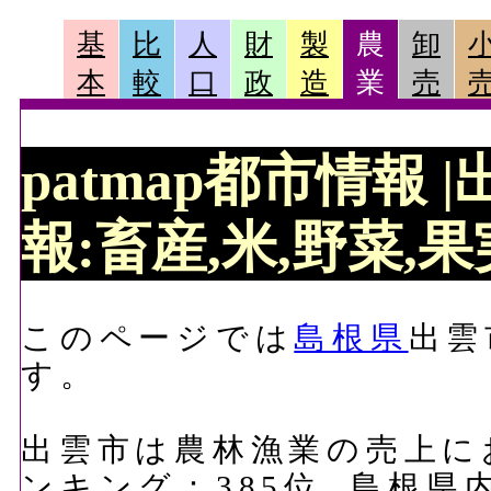
基
比
人
財
製
農
卸
本
較
口
政
造
業
売
patmap都市情報
報:畜産,米,野菜,果実
このページでは
島根県
出雲
す。
出雲市は農林漁業の売上におい
ンキング：385位, 島根県