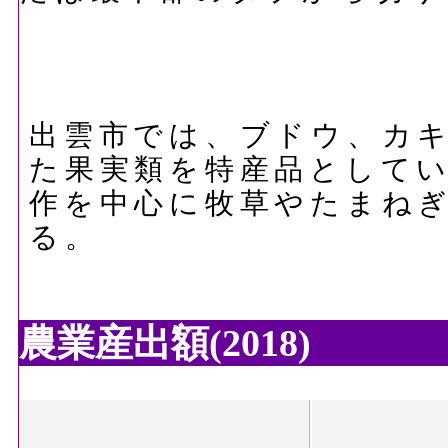
出雲市では、ブドウ、カ
た果実類を特産品として
作を中心に牧草やたまね
る。
農業産出額(2018)