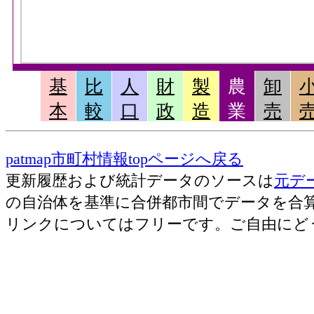
基
比
人
財
製
農
卸
本
較
口
政
造
業
売
patmap市町村情報topページへ戻る
更新履歴および統計データのソースは
元デ
の自治体を基準に合併都市間でデータを合
リンクについてはフリーです。ご自由にど