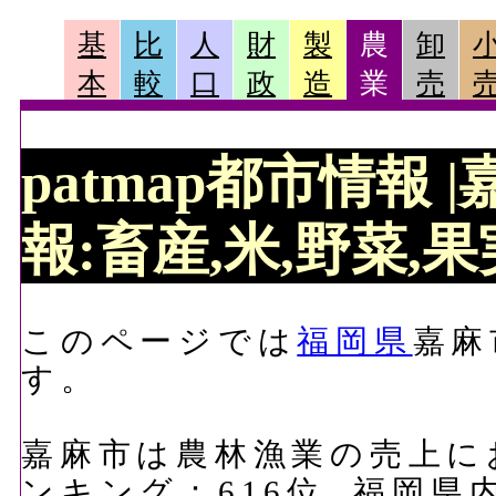
基
比
人
財
製
農
卸
本
較
口
政
造
業
売
patmap都市情報
報:畜産,米,野菜,果実
このページでは
福岡県
嘉麻
す。
嘉麻市は農林漁業の売上におい
ンキング：616位, 福岡県