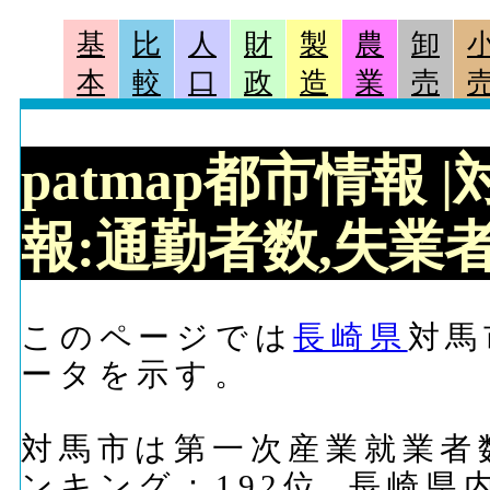
基
比
人
財
製
農
卸
本
較
口
政
造
業
売
patmap都市情報
報:通勤者数,失業者
このページでは
長崎県
対馬
ータを示す。
対馬市は第一次産業就業者数に
ンキング：192位, 長崎県