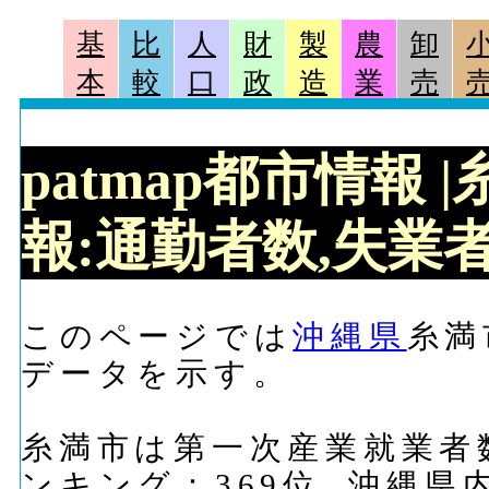
基
比
人
財
製
農
卸
本
較
口
政
造
業
売
patmap都市情報
報:通勤者数,失業者
このページでは
沖縄県
糸満
データを示す。
糸満市は第一次産業就業者数に
ンキング：369位, 沖縄県