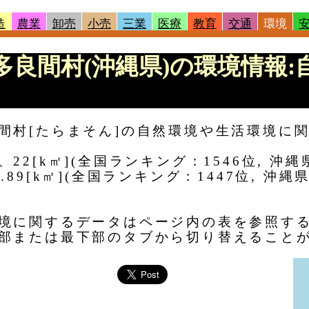
造
農業
卸売
小売
三業
医療
教育
交通
環境
 |多良間村(沖縄県)の環境情報:
間村[たらまそん]の自然環境や生活環境に
2[k㎡](全国ランキング：1546位, 沖縄
89[k㎡](全国ランキング：1447位, 沖縄
境に関するデータはページ内の表を参照す
部または最下部のタブから切り替えること