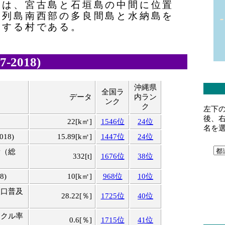
村は、宮古島と石垣島の中間に位置
古列島南西部の多良間島と水納島を
とする村である。
-2018)
沖縄県
全国ラ
データ
内ラン
ンク
ク
左下
後、
22[k㎡]
1546位
24位
名を
18)
15.89[k㎡]
1447位
24位
量（総
332[t]
1676位
38位
8)
10[k㎡]
968位
10位
人口普及
28.22[％]
1725位
40位
イクル率
0.6[％]
1715位
41位