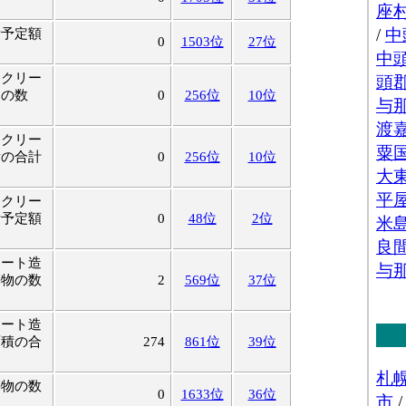
費予定額
0
1503位
27位
ンクリー
物の数
0
256位
10位
ンクリー
積の合計
0
256位
10位
ンクリー
費予定額
0
48位
2位
リート造
築物の数
2
569位
37位
リート造
面積の合
274
861位
39位
築物の数
0
1633位
36位