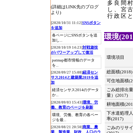
多良間
(詳細はLINK先のブログ
し、宮
より)
行政区
[2020/10/31 11:12]
SNSボタン
を追加
環境(2017
各ページにSNSボタンを追
加し...
[2020/10/19 14:23]
対戦遊技
がパワーアップして復活
環境項目
patmap都市情報のデータ
を...
総面積(2018)
[2020/09/27 15:08]
経済セン
サス2014と建築業2019を追
可住地面積(20
加
ごみ総排出
経済センサス2014のデータ
か...
量）(2017)
[2020/09/03 15:43]
環境、労
耕地面積(201
働、教育のページを刷新
下水道処理
環境、労働、教育の各ペー
率(2017)
ジを最...
[2020/08/21 20:50]
商業、農
ごみのリサ
業、製造業、財政、人口のラ