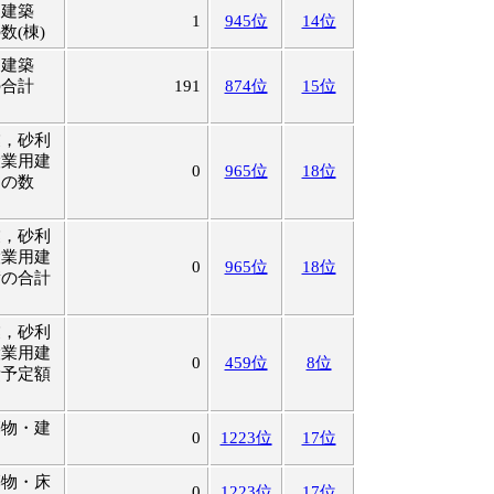
用建築
1
945位
14位
数(棟)
用建築
の合計
191
874位
15位
業，砂利
設業用建
0
965位
18位
物の数
業，砂利
設業用建
0
965位
18位
積の合計
業，砂利
設業用建
0
459位
8位
費予定額
築物・建
0
1223位
17位
築物・床
0
1223位
17位