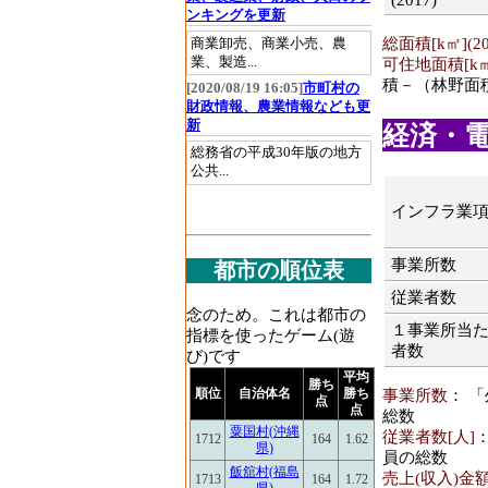
(2017)
ンキングを更新
総面積[k㎡](20
商業卸売、商業小売、農
業、製造...
可住地面積[k㎡]
積－（林野面
[2020/08/19 16:05]
市町村の
財政情報、農業情報なども更
新
経済・電気
総務省の平成30年版の地方
公共...
インフラ業
事業所数
都市の順位表
従業者数
念のため。これは都市の
１事業所当
指標を使ったゲーム(遊
者数
び)です
平均
勝ち
順位
自治体名
勝ち
事業所数
： 
点
点
総数
粟国村(沖縄
従業者数[人]
1712
164
1.62
県)
員の総数
飯舘村(福島
売上(収入)金額
1713
164
1.72