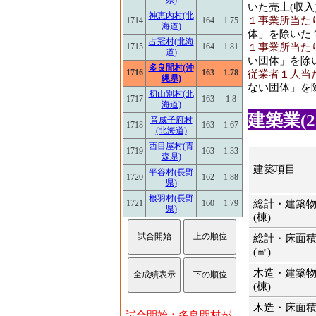
県)
いた売上(収入
神恵内村(北
１事業所当たり
1714
164
1.75
海道)
体」を除いた
占冠村(北海
１事業所当たり
1715
164
1.81
道)
い団体」を除
多良間村(沖
1716
163
1.78
従業者１人当た
縄県)
ない団体」を
初山別村(北
1717
163
1.8
海道)
建築業(20
音威子府村
1718
163
1.67
(北海道)
西目屋村(青
1719
163
1.33
森県)
建築項目
平谷村(長野
1720
162
1.88
県)
根羽村(長野
総計・建築
1721
160
1.79
県)
(棟)
総計・床面
(㎡)
木造・建築
(棟)
木造・床面
試合開始：多良間村が