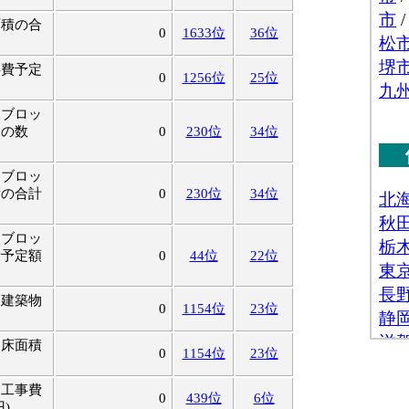
面積の合
0
1633位
36位
事費予定
0
1256位
25位
トブロッ
物の数
0
230位
34位
トブロッ
積の合計
0
230位
34位
トブロッ
費予定額
0
44位
22位
・建築物
0
1154位
23位
・床面積
0
1154位
23位
・工事費
0
439位
6位
)