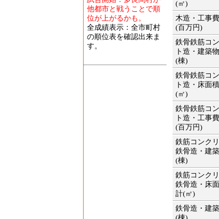
(㎡)
他都市と戦うことで順
位が上がるかも。
木造・工事
全成績表示：全市町村
(百万円)
の順位表を確認出来ま
鉄骨鉄筋コ
す。
ト造・建築
(棟)
鉄骨鉄筋コ
ト造・床面
(㎡)
鉄骨鉄筋コ
ト造・工事
(百万円)
鉄筋コンク
鉄骨造・建
(棟)
鉄筋コンク
鉄骨造・床
計(㎡)
鉄骨造・建
(棟)