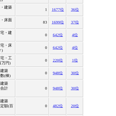
宅・建築
1
1677位
36位
宅・床面
83
1699位
37位
住宅・建
0
642位
4位
住宅・床
0
642位
4位
)
住宅・工
0
220位
1位
百万円)
用建築
0
948位
30位
数(棟)
用建築
の合計
0
948位
30位
用建築
定額(百
0
482位
20位