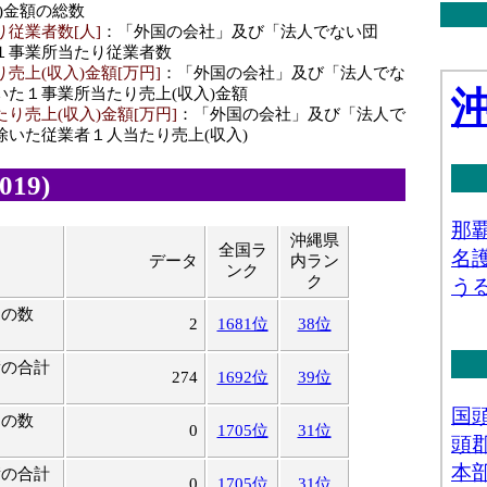
)金額の総数
従業者数[人]
：「外国の会社」及び「法人でない団
１事業所当たり従業者数
売上(収入)金額[万円]
：「外国の会社」及び「法人でな
いた１事業所当たり売上(収入)金額
り売上(収入)金額[万円]
：「外国の会社」及び「法人で
除いた従業者１人当たり売上(収入)
19)
沖縄県
全国ラ
データ
内ラン
ンク
ク
物の数
2
1681位
38位
積の合計
274
1692位
39位
物の数
0
1705位
31位
積の合計
0
1705位
31位