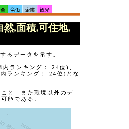
安全
労働
企業
観光
自然,面積,可住地,
関するデータを示す。
県内ランキング： 24位)、
県内ランキング： 24位)とな
ること。また環境以外のデ
が可能である。