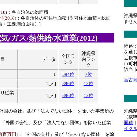
18)
：各自治体の総面積
沖縄
(2018)
：各自治体の可住地面積 [※可住地面積＝総面
ませ
積＋主要湖沼面積）]
/ガス/熱供給/水道業(2012)
陸路
を通
沖縄県
全国ラ
近接
項目
データ
内ラン
ンク
市町
ク
該当
1
594位
7位
宮古
1[人]
896位
12位
たり従業
1[人]
896位
12位
沖縄
「外国の会社」及び「法人でない団体」を除いた事業所の
（抜
面積
：「外国の会社」及び「法人でない団体」を除いた従業
イク
[百万円]
：「外国の会社」及び「法人でない団体」を除