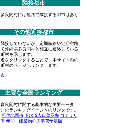
隣接都市
県多良間村には陸路で隣接する都市はあり
ん。
その他近接都市
で隣接していないが、定期航路や定期空路
じて沖縄県多良間村と相互に連絡している
市町村を示します。
村名をクリックすることで、本サイト内の
市町村のページへリンクします。
島市
主要な全国ランキング
県多良間村に関する基本的な主要データ
粋）のランキングページへのリンクです。
｜
可住地面積
下水道人口普及率
ゴミリサ
ル率
年間・建築物の工事費予定額