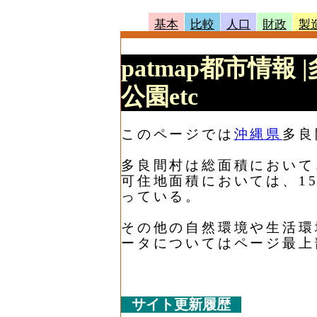
基本
比較
人口
財政
製
patmap都市情報
公園etc
このページでは
沖縄県
多良
多良間村は総面積において、2
可住地面積においては、15.
っている。
その他の自然環境や生活環
ータについてはページ最上
サイト更新履歴