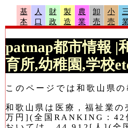
基
人
財
製
農
卸
小
本
口
政
造
業
売
売
patmap都市情報
育所,幼稚園,学校et
このページでは和歌山県の
和歌山県は医療，福祉業の売
万円](全国RANKING：
おいては、44,912[人](