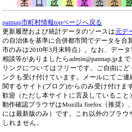
本
口
政
造
業
売
売
patmap市町村情報topページへ戻る
更新履歴および統計データのソースは
元デ
の自治体を基準に合併都市間でデータを合
市のみは2010年3月末時点）。なお、デ
相談等がありましたらadmin@patmap.j
リンクについてはフリーです。ご自由にど
ンクも受け付けています。メールにてご連
関するサイト(ブログ)からのみ受け付け
歓迎（ただし本サイトに言及していること
動作確認ブラウザはMozilla firefox（推奨）、Ap
には最新版のみ）です。これ以外のブラウ
しれません。