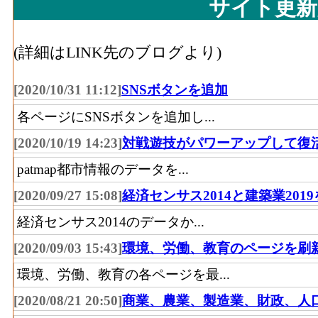
物
サイト更新
天然記念
門前の大岩
由良町
物
(詳細はLINK先のブログより)
天然記念
古座川
高池の虫喰岩
[2020/10/31 11:12]
SNSボタンを追加
物
町
天然記念
各ページにSNSボタンを追加し...
鳥巣半島の泥岩岩脈
田辺市
物
[2020/10/19 14:23]
対戦遊技がパワーアップして復
天然記念
patmap都市情報のデータを...
栗栖川亀甲石包含層
田辺市
物
[2020/09/27 15:08]
経済センサス2014と建築業201
天然記念
熊野速玉神社のナギ
新宮市
経済センサス2014のデータか...
物
[2020/09/03 15:43]
環境、労働、教育のページを刷
天然記念
古座川
古座川の一枚岩
環境、労働、教育の各ページを最...
物
町
天然記念
すさみ
[2020/08/21 20:50]
商業、農業、製造業、財政、人
江須崎暖地性植物群落