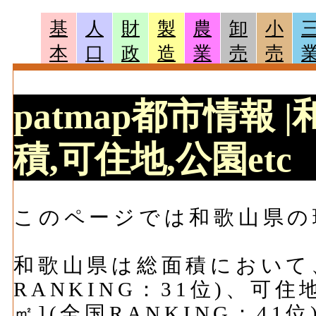
基
人
財
製
農
卸
小
本
口
政
造
業
売
売
patmap都市情報
積,可住地,公園etc
このページでは和歌山県の
和歌山県は総面積において、47
RANKING：31位)、可住
㎡](全国RANKING：41