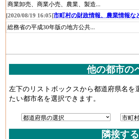
物
町
商業卸売、商業小売、農業、製造...
根来寺庭園
名勝
岩出市
[2020/08/19 16:05]
市町村の財政情報、農業情報な
紀の川
総務省の平成30年版の地方公共...
粉河寺庭園
名勝
市
天徳院庭園
名勝
高野町
天然記念
すさみ
稲積島暖地性植物群落
物
町
他の都市の
那智勝
那智大滝
名勝
浦町
左下のリストボックスから都道府県名を
和歌山城西之丸庭園(紅
和歌山
たい都市名を選択できます。
名勝
葉渓庭園)
市
和歌山
養翠園
名勝
市
隣接する