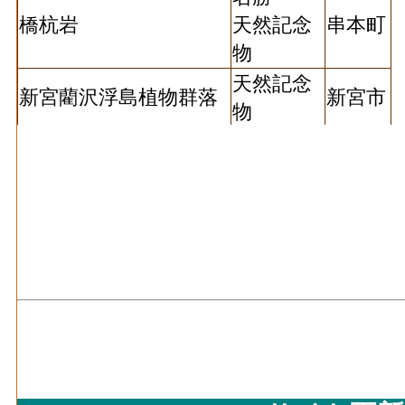
橋杭岩
天然記念
串本町
物
天然記念
新宮藺沢浮島植物群落
新宮市
物
天然記念
ユノミネシダ自生地
田辺市
物
天然記念
那智勝
那智原始林
物
浦町
天然記念
白浜の化石漣痕
白浜町
物
天然記念
白浜の泥岩岩脈
白浜町
物
天然記念
神島
田辺市