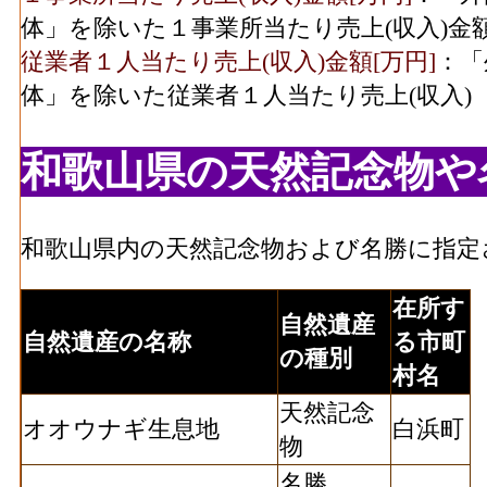
体」を除いた１事業所当たり売上(収入)金
従業者１人当たり売上(収入)金額[万円]
：「
体」を除いた従業者１人当たり売上(収入)
和歌山県の天然記念物や
和歌山県内の天然記念物および名勝に指定
在所す
自然遺産
自然遺産の名称
る市町
の種別
村名
天然記念
オオウナギ生息地
白浜町
物
名勝