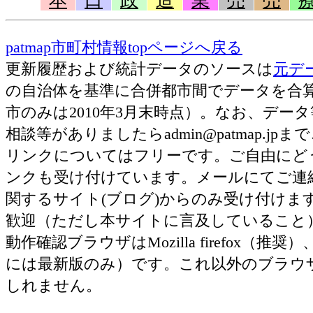
本
口
政
造
業
売
売
patmap市町村情報topページへ戻る
更新履歴および統計データのソースは
元デ
の自治体を基準に合併都市間でデータを合
市のみは2010年3月末時点）。なお、デ
相談等がありましたらadmin@patmap.j
リンクについてはフリーです。ご自由にど
ンクも受け付けています。メールにてご連
関するサイト(ブログ)からのみ受け付け
歓迎（ただし本サイトに言及していること
動作確認ブラウザはMozilla firefox（推奨）、Ap
には最新版のみ）です。これ以外のブラウ
しれません。